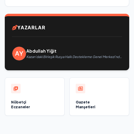
YAZARLAR
Abdullah Yiğit
Kazan’daki Birleşik Rusya Halk Destekleme Genel Merkezi’nde
felsefi resimlerden oluşan bir sergi açıldı
Nöbetçi
Gazete
Eczaneler
Manşetleri