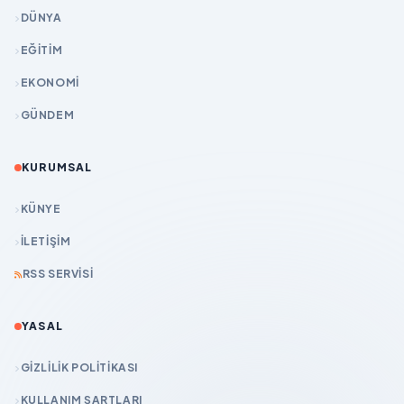
DÜNYA
EĞİTİM
EKONOMİ
GÜNDEM
KURUMSAL
KÜNYE
İLETIŞIM
RSS SERVISI
YASAL
GIZLILIK POLITIKASI
KULLANIM ŞARTLARI