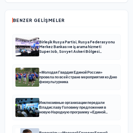
BENZER GELIŞMELER
Birleşik Rusya Partisi, Rusya Federasyonu
Merkez Bankası ve iş arama hizmeti
SuperJob, Sovyet Askeri Bölgesi
gazilerinin istihdamı için Rusya’da ilk
uzmanlaşmış platformu oluşturacak
«Молодая Гвардия Единой России»
провела по всей стране мероприятия ко Дню
физкультурника
Инклюзивные организации передали
Владиславу Головину предложения в
новую Народную программу «Единой
России»
Волонтёры «Молодой Гвардии Единой