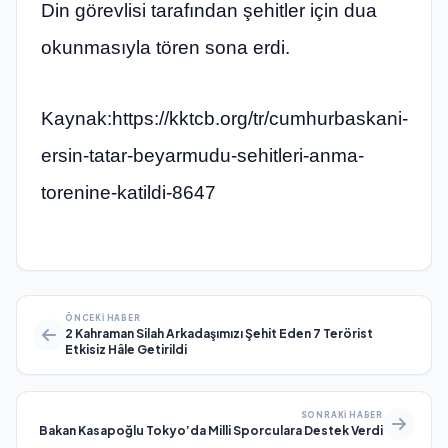
Din görevlisi tarafından şehitler için dua
okunmasıyla tören sona erdi.
Kaynak:https://kktcb.org/tr/cumhurbaskani-
ersin-tatar-beyarmudu-sehitleri-anma-
torenine-katildi-8647
ÖNCEKI HABER
2 Kahraman Silah Arkadaşımızı Şehit Eden 7 Terörist
Etkisiz Hâle Getirildi
SONRAKI HABER
Bakan Kasapoğlu Tokyo’da Milli Sporculara Destek Verdi