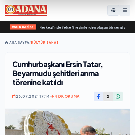
SON DAKİKA
stekleme Genel Merkezi’nde felsefi resimlerden oluşan bir sergi açıldı
•
Вла
ANA SAYFA
/
KÜLTÜR SANAT
Cumhurbaşkanı Ersin Tatar,
Beyarmudu şehitleri anma
törenine katıldı
X
26.07.2021 17:14
4 DK OKUMA