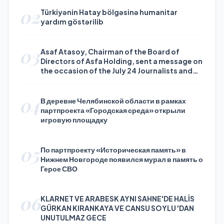
02
Türkiyənin Hatay bölgəsinə humanitar
yardım göstərilib
03
Asaf Atasoy, Chairman of the Board of
Directors of Asfa Holding, sent a message on
the occasion of the July 24 Journalists and
Press Day
04
В деревне Челябинской области в рамках
партпроекта «Городская среда» открыли
игровую площадку
05
По партпроекту «Историческая память» в
Нижнем Новгороде появился мурал в память о
Герое СВО
06
KLARNET VE ARABESK AYNI SAHNE'DE HALİS
GÜRKAN KIRANKAYA VE CANSU SOYLU 'DAN
UNUTULMAZ GECE