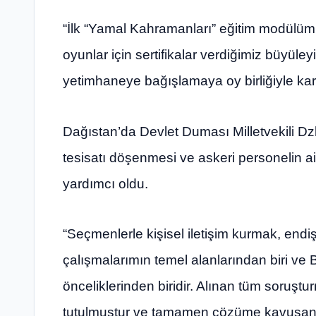
“İlk “Yamal Kahramanları” eğitim modülümü
oyunlar için sertifikalar verdiğimiz büyüleyi
yetimhaneye bağışlamaya oy birliğiyle kara
Dağıstan’da Devlet Duması Milletvekili D
tesisatı döşenmesi ve askeri personelin ai
yardımcı oldu.
“Seçmenlerle kişisel iletişim kurmak, endi
çalışmalarımın temel alanlarından biri ve 
önceliklerinden biridir. Alınan tüm soruşt
tutulmuştur ve tamamen çözüme kavuşana kad