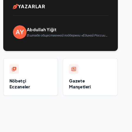
YAZARLAR
Abdullah Yiğit
В штабе общественной поддержки «Единой России»
в Казани открылась выставка философской
живописи
Nöbetçi
Gazete
Eczaneler
Manşetleri