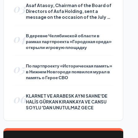
03
Asaf Atasoy, Chairman of the Board of
Directors of Asfa Holding, sent a
message on the occasion of the July 24
Journalists and Press Day
04
В деревне Челябинской области в
рамках партпроекта «Городская среда»
открыли игровую площадку
05
По партпроекту «Историческая память»
в Нижнем Новгороде появился мурал в
память о Герое СВО
06
KLARNET VE ARABESK AYNI SAHNE'DE
HALİS GÜRKAN KIRANKAYA VE CANSU
SOYLU 'DAN UNUTULMAZ GECE