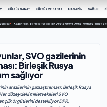
EM
KÜLTÜR SANAT
KÜLTÜR VE SANAT
MAGAZİN
SAĞLIK
S
Kazan’daki Birleşik Rusya Halk Destekleme Genel Merkezi’nde felsefi resimle
yunlar, SVO gazilerinin
ması: Birleşik Rusya
ım sağlıyor
nin arazilerinin gazlaştırılması: Birleşik Rusya
Her düzeydeki milletvekilleri SVO
 gençlik örgütlerini destekliyor DPR,