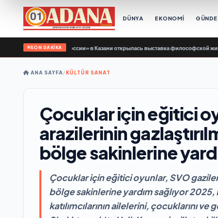
DÜNYA
EKONOMİ
GÜND
SON DAKİKA
ержки «Единой России» в Казани открылась выставка философской живописи
•
ANA SAYFA
/
KÜLTÜR SANAT
Çocuklar için eğitici o
arazilerinin gazlaştırıl
bölge sakinlerine yard
Çocuklar için eğitici oyunlar, SVO gazileri
bölge sakinlerine yardım sağlıyor 2025, 
katılımcılarının ailelerini, çocuklarını ve