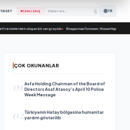
TR
İYASET
CANLI AKIŞ
rden oluşan bir sergi açıldı
•
Владислав Головин: Новая Народная программа 
ÇOK OKUNANLAR
01
Asfa Holding Chairman of the Board of
Directors Asaf Atasoy’s April 10 Police
Week Message
02
Türkiyənin Hatay bölgəsinə humanitar
yardım göstərilib