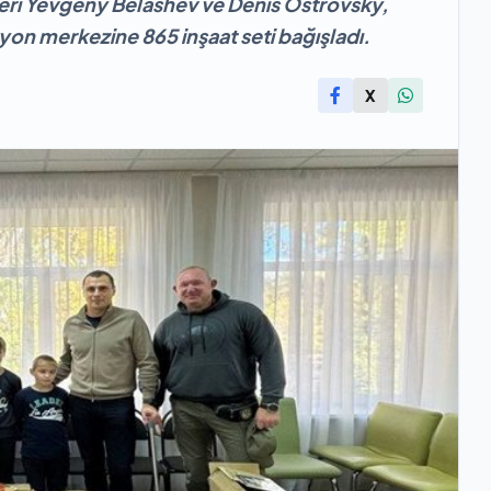
leri Yevgeny Belashev ve Denis Ostrovsky,
syon merkezine 865 inşaat seti bağışladı.
X