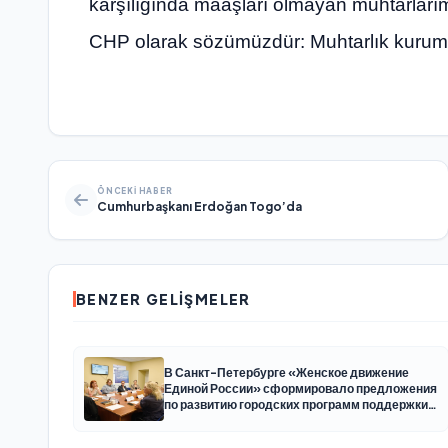
karşılığında maaşları olmayan muhtarları
CHP olarak sözümüzdür: Muhtarlık kurumunu
ÖNCEKI HABER
Cumhurbaşkanı Erdoğan Togo’da
BENZER GELIŞMELER
В Санкт-Петербурге «Женское движение
Единой России» сформировало предложения
по развитию городских программ поддержки
женщин