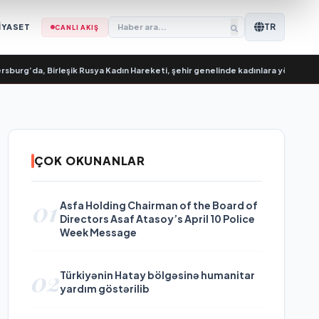
TR
İYASET
CANLI AKIŞ
da, Birleşik Rusya Kadın Hareketi, şehir genelinde kadınlara yönelik destek pro
ÇOK OKUNANLAR
01
Asfa Holding Chairman of the Board of
Directors Asaf Atasoy’s April 10 Police
Week Message
02
Türkiyənin Hatay bölgəsinə humanitar
yardım göstərilib