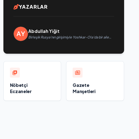
YAZARLAR
Abdullah Yiğit
Birleşik Rusya’nın girişimiyle Yoshkar-Ola’da bir aile
festivali düzenlendi
Nöbetçi
Gazete
Eczaneler
Manşetleri