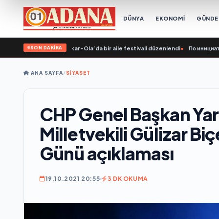
DÜNYA
EKONOMİ
GÜND
SON DAKİKA
nın girişimiyle Yoshkar-Ola’da bir aile festivali düzenlendi
•
По инициативе «Е
ANA SAYFA
/
SİYASET
CHP Genel Başkan Yard
Milletvekili Gülizar Bi
Günü açıklaması
19.10.2021 20:55
3 DK OKUMA