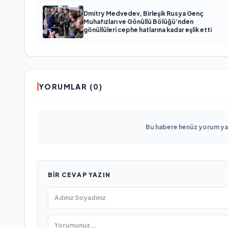
Dmitry Medvedev, Birleşik Rusya Genç
Muhafızları ve Gönüllü Bölüğü’nden
gönüllüleri cephe hatlarına kadar eşlik etti
YORUMLAR (0)
Bu habere henüz yorum yapı
BIR CEVAP YAZIN