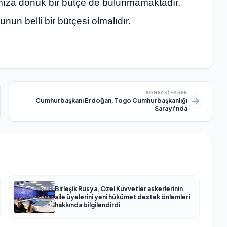
mıza dönük bir bütçe de bulunmamaktadır.
n belli bir bütçesi olmalıdır.
SONRAKI HABER
Cumhurbaşkanı Erdoğan, Togo Cumhurbaşkanlığı
Sarayı’nda
Birleşik Rusya, Özel Kuvvetler askerlerinin
aile üyelerini yeni hükümet destek önlemleri
hakkında bilgilendirdi