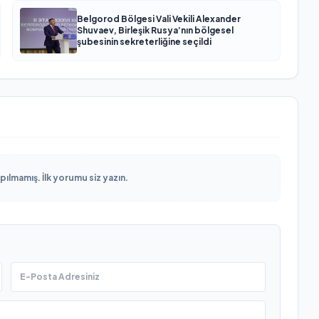
Belgorod Bölgesi Vali Vekili Alexander
Shuvaev, Birleşik Rusya’nın bölgesel
şubesinin sekreterliğine seçildi
lmamış. İlk yorumu siz yazın.