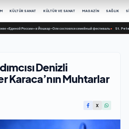
EM
KÜLTÜR SANAT
KÜLTÜR VE SANAT
MAGAZİN
SAĞLIK
S
диной России» в Йошкар-Оле состоялся семейный фестиваль
•
St. Petersburg’
ımcısı Denizli
çer Karaca’nın Muhtarlar
X