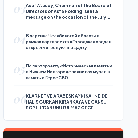
03
Asaf Atasoy, Chairman of the Board of
Directors of Asfa Holding, sent a
message on the occasion of the July 24
Journalists and Press Day
04
В деревне Челябинской области в
рамках партпроекта «Городская среда»
открыли игровую площадку
05
По партпроекту «Историческая память»
в Нижнем Новгороде появился мурал в
память о Герое СВО
06
KLARNET VE ARABESK AYNI SAHNE'DE
HALİS GÜRKAN KIRANKAYA VE CANSU
SOYLU 'DAN UNUTULMAZ GECE