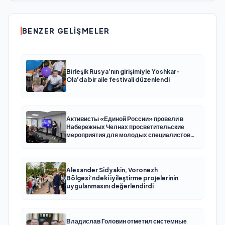
BENZER GELIŞMELER
Birleşik Rusya’nın girişimiyle Yoshkar-
Ola’da bir aile festivali düzenlendi
Активисты «Единой России» провели в
Набережных Челнах просветительские
мероприятия для молодых специалистов
КАМАЗа
Alexander Sidyakin, Voronezh
Bölgesi’ndeki iyileştirme projelerinin
uygulanmasını değerlendirdi
Владислав Головин отметил системные