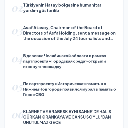
02
Türkiyənin Hatay bölgəsinə humanitar
yardım göstərilib
03
Asaf Atasoy, Chairman of the Board of
Directors of Asfa Holding, sent a message on
the occasion of the July 24 Journalists and
Press Day
04
В деревне Челябинской области в рамках
партпроекта «Городская среда» открыли
игровую площадку
05
По партпроекту «Историческая память» в
Нижнем Новгороде появился мурал в память о
Герое СВО
06
KLARNET VE ARABESK AYNI SAHNE'DE HALİS
GÜRKAN KIRANKAYA VE CANSU SOYLU 'DAN
UNUTULMAZ GECE