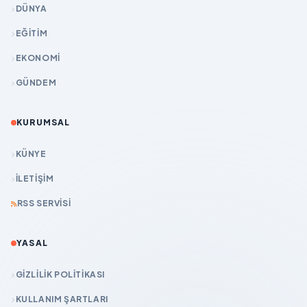
DÜNYA
EĞİTİM
EKONOMİ
GÜNDEM
KURUMSAL
KÜNYE
İLETIŞIM
RSS SERVISI
YASAL
GIZLILIK POLITIKASI
KULLANIM ŞARTLARI