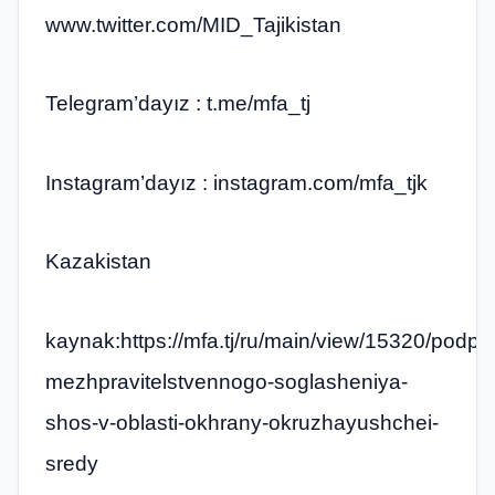
www.twitter.com/MID_Tajikistan​
Telegram’dayız : t.me/mfa_tj​
Instagram’dayız : instagram.com/mfa_tjk​
Kazakistan
kaynak:https://mfa.tj/ru/main/view/15320/podpis
mezhpravitelstvennogo-soglasheniya-
shos-v-oblasti-okhrany-okruzhayushchei-
sredy