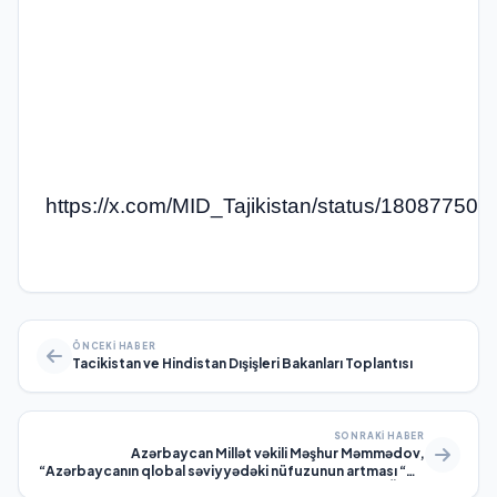
https://x.com/MID_Tajikistan/status/1808775
ÖNCEKI HABER
Tacikistan ve Hindistan Dışişleri Bakanları Toplantısı
SONRAKI HABER
Azərbaycan Millət vəkili Məşhur Məmmədov,
“Azərbaycanın qlobal səviyyədəki nüfuzunun artması “Bu
gün Türk dünyasının birliyi möhkəmlənir”, ÖZEL