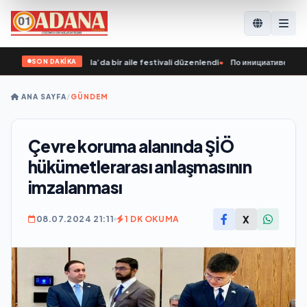
SON DAKİKA
rişimiyle Yoshkar-Ola’da bir aile festivali düzenlendi
•
По инициативе «Единой
ANA SAYFA
/
GÜNDEM
Çevre koruma alanında ŞİÖ
hükümetlerarası anlaşmasının
imzalanması
X
08.07.2024 21:11
1 DK OKUMA