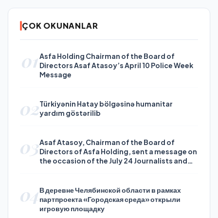
ÇOK OKUNANLAR
01
Asfa Holding Chairman of the Board of
Directors Asaf Atasoy’s April 10 Police Week
Message
02
Türkiyənin Hatay bölgəsinə humanitar
yardım göstərilib
03
Asaf Atasoy, Chairman of the Board of
Directors of Asfa Holding, sent a message on
the occasion of the July 24 Journalists and
Press Day
04
В деревне Челябинской области в рамках
партпроекта «Городская среда» открыли
игровую площадку