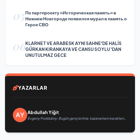
05
По партпроекту «Историческая память» в
Нижнем Новгороде появился мурал в память о
Герое СВО
06
KLARNET VE ARABESK AYNI SAHNE'DE HALİS
GÜRKAN KIRANKAYA VE CANSU SOYLU 'DAN
UNUTULMAZ GECE
YAZARLAR
Abdullah Yiğit
Evgeny Poddubny: Bugün gençlerimiz, kazananların karakterini
şekillendiriyor