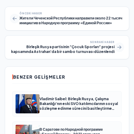
ÖNCEKI HABER
Жители Чеченской Республики направили около 22 тысяч
инициатив в Народную программу «Единой России»
SONRAKI HABER
Birleşik Rusya partisinin “Çocuk Sporları” projesi
kapsamında Astrahan’da bir sambo turnuvası düzenlendi
BENZER GELIŞMELER
Vladimir Saibel: Birleşik Rusya, Çalışma
Bakanlığı’nın eski SVO katılımcılarının sosyal
sözleşme edinme sürecini basitleştirme
kararını destekliyor
В Саратове по Народной программе