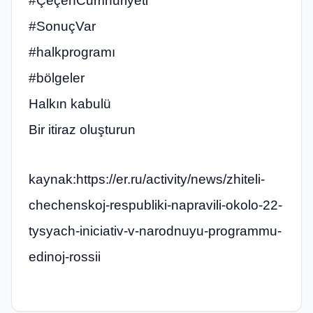
#ÇeçenCumhuriyeti
#SonuçVar
#halkprogramı
#bölgeler
Halkın kabulü
Bir itiraz oluşturun
kaynak:https://er.ru/activity/news/zhiteli-
chechenskoj-respubliki-napravili-okolo-22-
tysyach-iniciativ-v-narodnuyu-programmu-
edinoj-rossii