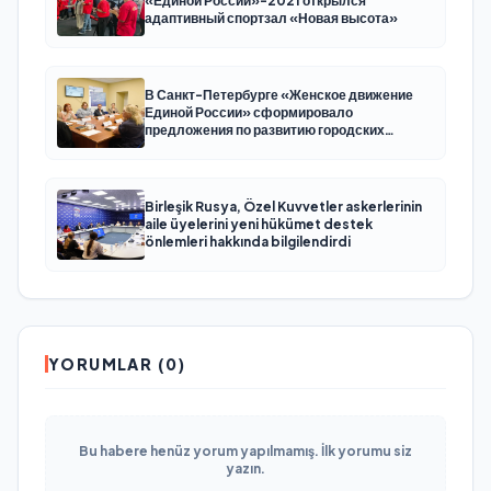
«Единой России»-2021 открылся
адаптивный спортзал «Новая высота»
В Санкт-Петербурге «Женское движение
Единой России» сформировало
предложения по развитию городских
программ поддержки женщин
Birleşik Rusya, Özel Kuvvetler askerlerinin
aile üyelerini yeni hükümet destek
önlemleri hakkında bilgilendirdi
YORUMLAR (0)
Bu habere henüz yorum yapılmamış. İlk yorumu siz
yazın.