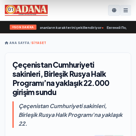
SON DAKİKA
nçlerimiz, kazananların karakterini şekillendiriyor
•
Евгений Поддубный: Се
ANA SAYFA
/
SİYASET
Çeçenistan Cumhuriyeti
sakinleri, Birleşik Rusya Halk
Programı’na yaklaşık 22.000
girişim sundu
Çeçenistan Cumhuriyeti sakinleri,
Birleşik Rusya Halk Programı'na yaklaşık
22.