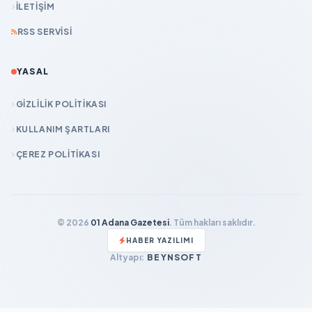
İLETIŞIM
RSS SERVISI
YASAL
GIZLILIK POLITIKASI
KULLANIM ŞARTLARI
ÇEREZ POLITIKASI
© 2026
01 Adana Gazetesi
. Tüm hakları saklıdır.
HABER YAZILIMI
Altyapı:
BEYNSOFT