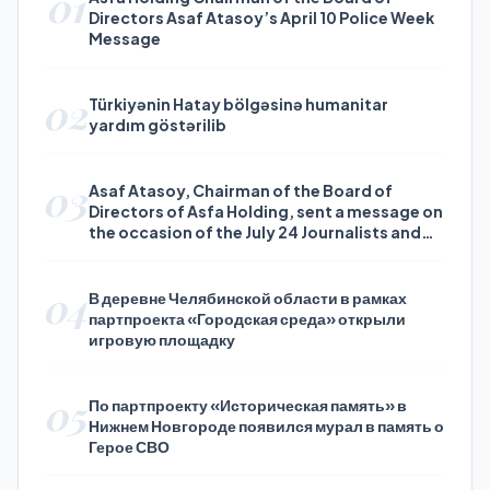
01
Directors Asaf Atasoy’s April 10 Police Week
Message
02
Türkiyənin Hatay bölgəsinə humanitar
yardım göstərilib
03
Asaf Atasoy, Chairman of the Board of
Directors of Asfa Holding, sent a message on
the occasion of the July 24 Journalists and
Press Day
04
В деревне Челябинской области в рамках
партпроекта «Городская среда» открыли
игровую площадку
05
По партпроекту «Историческая память» в
Нижнем Новгороде появился мурал в память о
Герое СВО