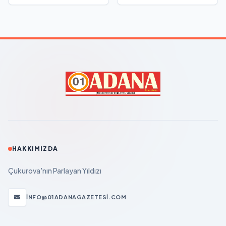
HAKKIMIZDA
Çukurova'nın Parlayan Yıldızı
INFO@01ADANAGAZETESI.COM