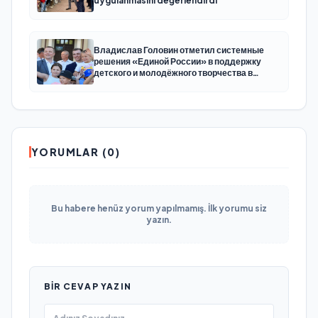
uygulanmasını değerlendirdi
Владислав Головин отметил системные
решения «Единой России» в поддержку
детского и молодёжного творчества в
Новодвинске Архангельской области
YORUMLAR (0)
Bu habere henüz yorum yapılmamış. İlk yorumu siz
yazın.
BIR CEVAP YAZIN