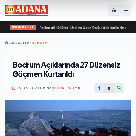
SON DAKİKA
sya Genç Muhafızları’ndan gönüllüler, Ural ve Uzak Doğu’daki sellerin sonuçlar
ANA SAYFA
/
GÜNDEM
Bodrum Açıklarında 27 Düzensiz
Göçmen Kurtarıldı
X
26.05.2021 08:53
1 DK OKUMA