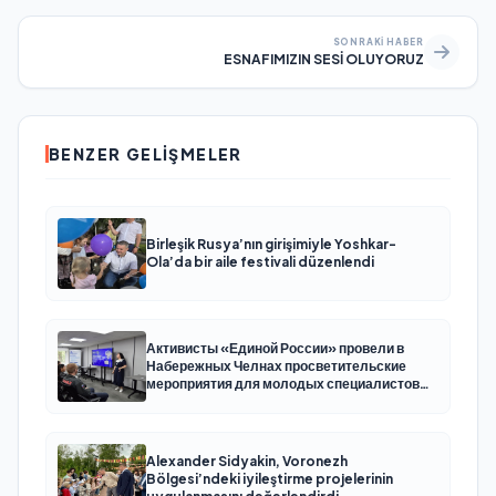
SONRAKI HABER
ESNAFIMIZIN SESİ OLUYORUZ
BENZER GELIŞMELER
Birleşik Rusya’nın girişimiyle Yoshkar-
Ola’da bir aile festivali düzenlendi
Активисты «Единой России» провели в
Набережных Челнах просветительские
мероприятия для молодых специалистов
КАМАЗа
Alexander Sidyakin, Voronezh
Bölgesi’ndeki iyileştirme projelerinin