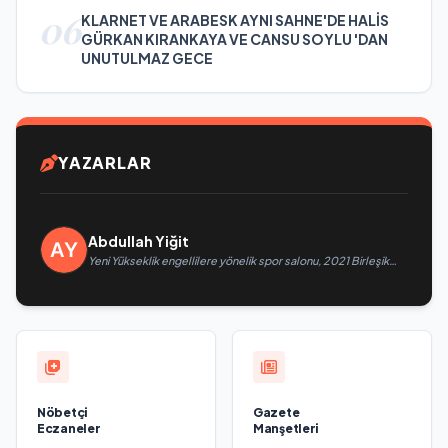
06
KLARNET VE ARABESK AYNI SAHNE'DE HALİS
GÜRKAN KIRANKAYA VE CANSU SOYLU 'DAN
UNUTULMAZ GECE
YAZARLAR
Abdullah Yiğit
Yeni Yükseklik engellilere yönelik spor salonu, 2021 Birleşik
Rusya Halk Programı kapsamında Saratov’da açıldı
Nöbetçi
Gazete
Eczaneler
Manşetleri