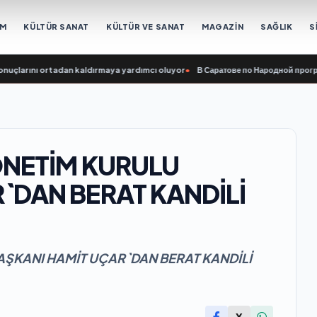
EM
KÜLTÜR SANAT
KÜLTÜR VE SANAT
MAGAZİN
SAĞLIK
S
arını ortadan kaldırmaya yardımcı oluyor
•
В Саратове по Народной программе
YÖNETİM KURULU
`DAN BERAT KANDİLİ
AŞKANI HAMİT UÇAR`DAN BERAT KANDİLİ