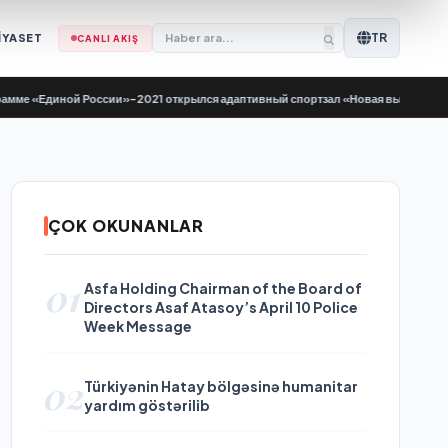
TR
İYASET
CANLI AKIŞ
 «Единой России»-2021 открылся адаптивный спортзал «Новая высота»
•
Yeni 
ÇOK OKUNANLAR
01
Asfa Holding Chairman of the Board of
Directors Asaf Atasoy’s April 10 Police
Week Message
02
Türkiyənin Hatay bölgəsinə humanitar
yardım göstərilib