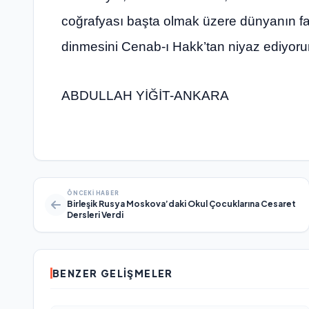
coğrafyası başta olmak üzere dünyanın fa
dinmesini Cenab-ı Hakk’tan niyaz ediyorum
ABDULLAH YİĞİT-ANKARA
ÖNCEKI HABER
Birleşik Rusya Moskova’daki Okul Çocuklarına Cesaret
Dersleri Verdi
BENZER GELIŞMELER