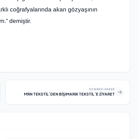
rklı coğrafyalarında akan gözyaşının
.” demiştir.
SONRAKI HABER
MRN TEKSTİL`DEN BİŞIMARIK TEKSTİL`E ZİYARET