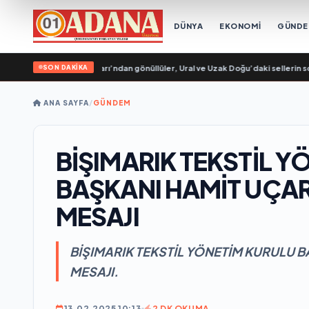
DÜNYA
EKONOMİ
GÜND
SON DAKİKA
Rusya Genç Muhafızları’ndan gönüllüler, Ural ve Uzak Doğu’daki sellerin sonuçl
ANA SAYFA
/
GÜNDEM
BİŞIMARIK TEKSTİL 
BAŞKANI HAMİT UÇAR
MESAJI
BİŞIMARIK TEKSTİL YÖNETİM KURULU B
MESAJI.
13.02.2025 10:13
2 DK OKUMA