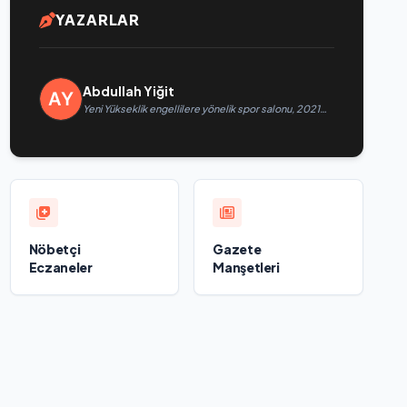
YAZARLAR
Abdullah Yiğit
Yeni Yükseklik engellilere yönelik spor salonu, 2021
Birleşik Rusya Halk Programı kapsamında Saratov’da
açıldı
Nöbetçi
Gazete
Eczaneler
Manşetleri