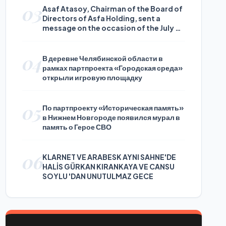
03
Asaf Atasoy, Chairman of the Board of
Directors of Asfa Holding, sent a
message on the occasion of the July 24
Journalists and Press Day
04
В деревне Челябинской области в
рамках партпроекта «Городская среда»
открыли игровую площадку
05
По партпроекту «Историческая память»
в Нижнем Новгороде появился мурал в
память о Герое СВО
06
KLARNET VE ARABESK AYNI SAHNE'DE
HALİS GÜRKAN KIRANKAYA VE CANSU
SOYLU 'DAN UNUTULMAZ GECE