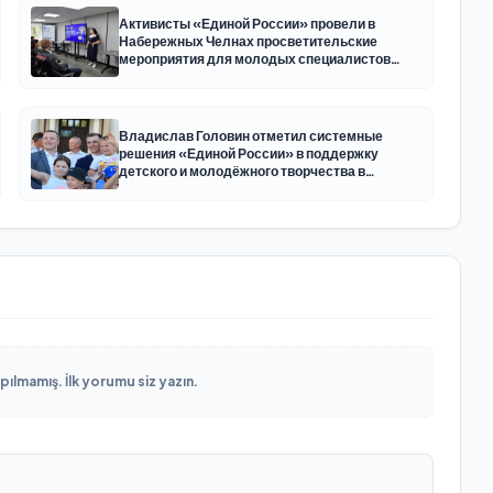
Активисты «Единой России» провели в
Набережных Челнах просветительские
мероприятия для молодых специалистов
КАМАЗа
Владислав Головин отметил системные
решения «Единой России» в поддержку
детского и молодёжного творчества в
Новодвинске Архангельской области
lmamış. İlk yorumu siz yazın.