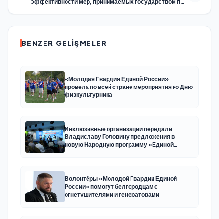
эффективности мер, принимаемых государством при
участии «Единой России»
BENZER GELIŞMELER
«Молодая Гвардия Единой России»
провела по всей стране мероприятия ко Дню
физкультурника
Инклюзивные организации передали
Владиславу Головину предложения в
новую Народную программу «Единой
России»
Волонтёры «Молодой Гвардии Единой
России» помогут белгородцам с
огнетушителями и генераторами