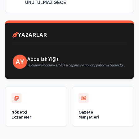
UNUTULMAZ GECE
YAZARLAR
Abdullah Yiğit
«Единая Россия», ЦБСТ и сервис по поиску работы SuperJob
создадут первую в России специализированную платформу
для трудоустройства ветеранов СВО
Nöbetçi
Gazete
Eczaneler
Manşetleri