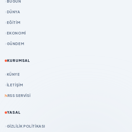
BUGÜN
DÜNYA
EĞİTİM
EKONOMİ
GÜNDEM
KURUMSAL
KÜNYE
İLETIŞIM
RSS SERVISI
YASAL
GIZLILIK POLITIKASI