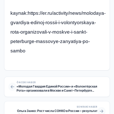
kaynak:https://er.ru/activity/news/molodaya-
gvardiya-edinoj-rossii-i-volontyorskaya-
rota-organizovali-v-moskve-i-sankt-
peterburge-massovye-zanyatiya-po-
sambo
ÖNCEKI HABER
«Молодая Гвардия Единой России» и «Волонтёрская
Рота» организовали в Москве и Санкт-Петербурге
массовые занятия по самбо
SONRAKI HABER
Ольга Занко: Рост числа СОНКО в России – результат