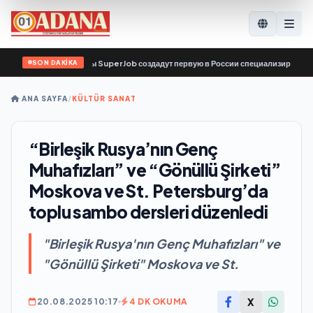
SON DAKİKA
ис по поиску работы SuperJob создадут первую в России специализированную п
ANA SAYFA
/
KÜLTÜR SANAT
“Birleşik Rusya’nın Genç
Muhafızları” ve “Gönüllü Şirketi”
Moskova ve St. Petersburg’da
toplu sambo dersleri düzenledi
"Birleşik Rusya'nın Genç Muhafızları" ve
"Gönüllü Şirketi" Moskova ve St.
X
20.08.2025 10:17
4 DK OKUMA