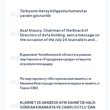
02
Türkiyənin Hatay bölgəsinə humanitar
yardım göstərilib
03
Asaf Atasoy, Chairman of the Board of
Directors of Asfa Holding, sent a message on
the occasion of the July 24 Journalists and
Press Day
04
В деревне Челябинской области в рамках
партпроекта «Городская среда» открыли
игровую площадку
05
По партпроекту «Историческая память» в
Нижнем Новгороде появился мурал в память о
Герое СВО
06
KLARNET VE ARABESK AYNI SAHNE'DE HALİS
GÜRKAN KIRANKAYA VE CANSU SOYLU 'DAN