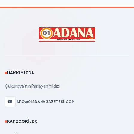
HAKKIMIZDA
Çukurova'nın Parlayan Yıldızı
INFO@01ADANAGAZETESI.COM
KATEGORILER