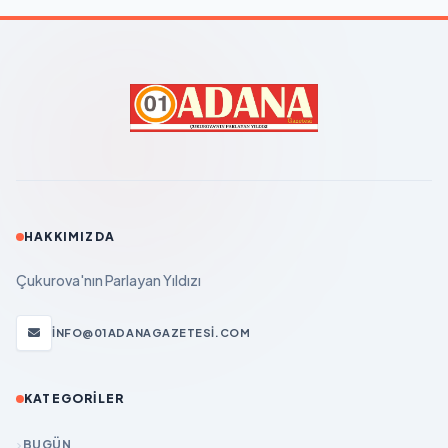
HAKKIMIZDA
Çukurova'nın Parlayan Yıldızı
INFO@01ADANAGAZETESI.COM
KATEGORILER
BUGÜN