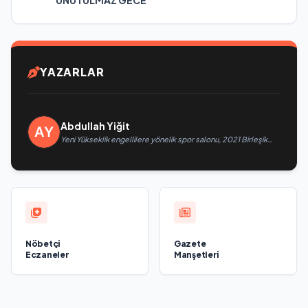
YAZARLAR
Abdullah Yiğit
Yeni Yükseklik engellilere yönelik spor salonu, 2021 Birleşik
Rusya Halk Programı kapsamında Saratov’da açıldı
Nöbetçi
Gazete
Eczaneler
Manşetleri