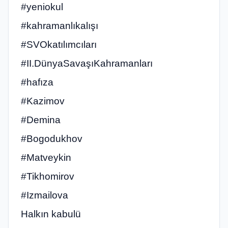
#yeniokul
#kahramanlıkalışı
#SVOkatılımcıları
#II.DünyaSavaşıKahramanları
#hafıza
#Kazimov
#Demina
#Bogodukhov
#Matveykin
#Tikhomirov
#Izmailova
Halkın kabulü