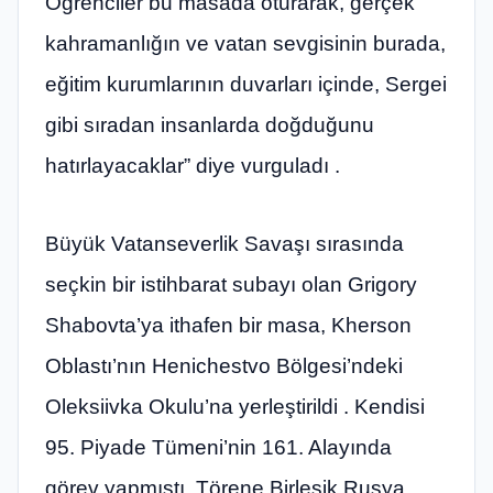
Öğrenciler bu masada oturarak, gerçek
kahramanlığın ve vatan sevgisinin burada,
eğitim kurumlarının duvarları içinde, Sergei
gibi sıradan insanlarda doğduğunu
hatırlayacaklar” diye vurguladı .
Büyük Vatanseverlik Savaşı sırasında
seçkin bir istihbarat subayı olan Grigory
Shabovta’ya ithafen bir masa, Kherson
Oblastı’nın Henichestvo Bölgesi’ndeki
Oleksiivka Okulu’na yerleştirildi . Kendisi
95. Piyade Tümeni’nin 161. Alayında
görev yapmıştı. Törene Birleşik Rusya