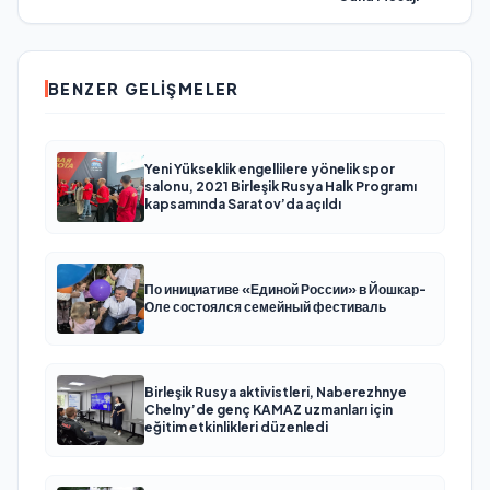
BENZER GELIŞMELER
Yeni Yükseklik engellilere yönelik spor
salonu, 2021 Birleşik Rusya Halk Programı
kapsamında Saratov’da açıldı
По инициативе «Единой России» в Йошкар-
Оле состоялся семейный фестиваль
Birleşik Rusya aktivistleri, Naberezhnye
Chelny’de genç KAMAZ uzmanları için
eğitim etkinlikleri düzenledi