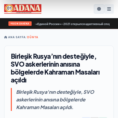
SON DAKİKA
ародной программе «Единой России»-2021 открылся адаптивный спортзал «Нов
ANA SAYFA
/
DÜNYA
Birleşik Rusya’nın desteğiyle,
SVO askerlerinin anısına
bölgelerde Kahraman Masaları
açıldı
Birleşik Rusya'nın desteğiyle, SVO
askerlerinin anısına bölgelerde
Kahraman Masaları açıldı.