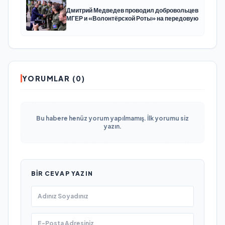
Дмитрий Медведев проводил добровольцев
МГЕР и «Волонтёрской Роты» на передовую
YORUMLAR (0)
Bu habere henüz yorum yapılmamış. İlk yorumu siz
yazın.
BIR CEVAP YAZIN