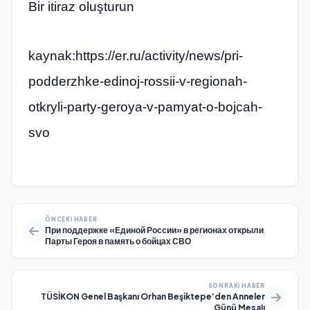
Bir itiraz oluşturun
kaynak:https://er.ru/activity/news/pri-
podderzhke-edinoj-rossii-v-regionah-
otkryli-party-geroya-v-pamyat-o-bojcah-
svo
ÖNCEKI HABER
При поддержке «Единой России» в регионах открыли
Парты Героя в память о бойцах СВО
SONRAKI HABER
TÜSİKON Genel Başkanı Orhan Beşiktepe’den Anneler
Günü Mesajı