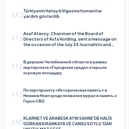
02
Türkiyənin Hatay bölgəsinə humanitar
yardım göstərilib
03
Asaf Atasoy, Chairman of the Board of
Directors of Asfa Holding, sent a message on
the occasion of the July 24 Journalists and
Press Day
04
В деревне Челябинской области в рамках
партпроекта «Городская среда» открыли
игровую площадку
05
По партпроекту «Историческая память» в
Нижнем Новгороде появился мурал в память о
Герое СВО
06
KLARNET VE ARABESK AYNI SAHNE'DE HALİS
GÜRKAN KIRANKAYA VE CANSU SOYLU 'DAN
UNUTULMAZ GECE