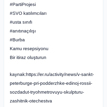
#PartiProjesi
#SVO katılımcıları
#usta sınıfı
#anıtınaçılışı
#Burba
Kamu resepsiyonu
Bir itiraz oluşturun
kaynak:https://er.ru/activity/news/v-sankt-
peterburge-pri-podderzhke-edinoj-rossii-
sozdadut-tryohmetrovuyu-skulpturu-
zashitnik-otechestva