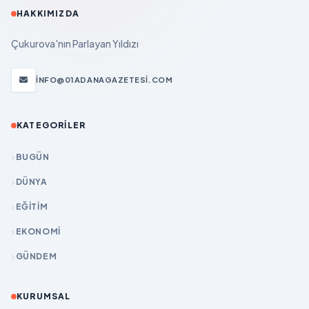
HAKKIMIZDA
Çukurova'nın Parlayan Yıldızı
INFO@01ADANAGAZETESI.COM
KATEGORILER
BUGÜN
DÜNYA
EĞİTİM
EKONOMİ
GÜNDEM
KURUMSAL