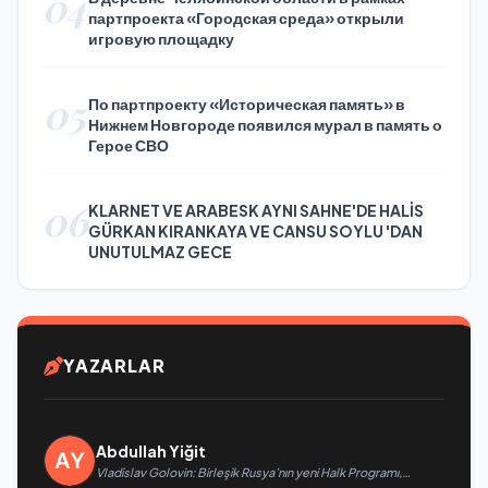
04
партпроекта «Городская среда» открыли
игровую площадку
05
По партпроекту «Историческая память» в
Нижнем Новгороде появился мурал в память о
Герое СВО
06
KLARNET VE ARABESK AYNI SAHNE'DE HALİS
GÜRKAN KIRANKAYA VE CANSU SOYLU 'DAN
UNUTULMAZ GECE
YAZARLAR
Abdullah Yiğit
Vladislav Golovin: Birleşik Rusya’nın yeni Halk Programı,