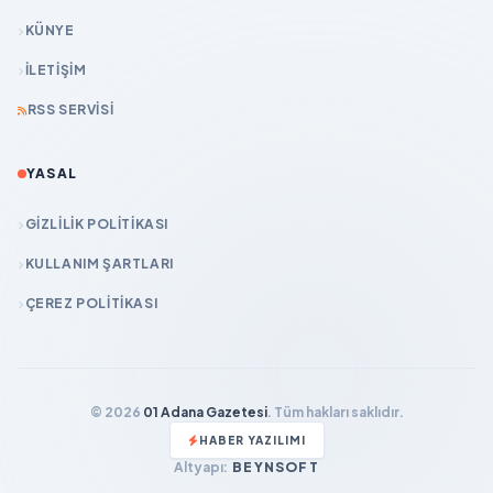
KÜNYE
İLETIŞIM
RSS SERVISI
YASAL
GIZLILIK POLITIKASI
KULLANIM ŞARTLARI
ÇEREZ POLITIKASI
© 2026
01 Adana Gazetesi
. Tüm hakları saklıdır.
HABER YAZILIMI
Altyapı:
BEYNSOFT