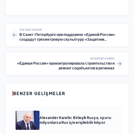
ÖNCEKI HABER
В Санкт-Петербурге при поддержке «Единой России»
создадут трёхметровую скульптуру «Защитник
Отечества»
SONRAKI HABER
«Единая Россия» проконтролировала строительство и
ремонт соцобъектов в регионах
BENZER GELIŞMELER
Alexander Karelin: Birleşik Rusya, sporu
milyonlarca Rus için erişilebilir kılıyor