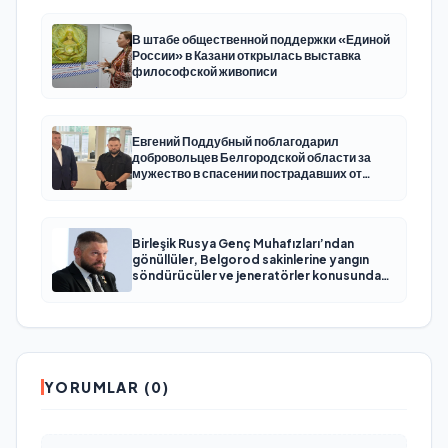
В штабе общественной поддержки «Единой
России» в Казани открылась выставка
философской живописи
Евгений Поддубный поблагодарил
добровольцев Белгородской области за
мужество в спасении пострадавших от
обстрелов
Birleşik Rusya Genç Muhafızları’ndan
gönüllüler, Belgorod sakinlerine yangın
söndürücüler ve jeneratörler konusunda
yardımcı olacak
YORUMLAR (0)