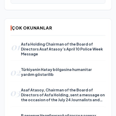
ÇOK OKUNANLAR
01
Asfa Holding Chairman of the Board of
Directors Asaf Atasoy’s April 10 Police Week
Message
02
Türkiyənin Hatay bölgəsinə humanitar
yardım göstərilib
03
Asaf Atasoy, Chairman of the Board of
Directors of Asfa Holding, sent a message on
the occasion of the July 24 Journalists and
Press Day
В деревне Челябинской области в рамках