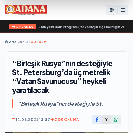
SON DAKİKA
olovin: Birleşik Rusya’nın yeni Halk Programı, teknolojik egemenliğin ve savun
ANA SAYFA
/
GÜNDEM
“Birleşik Rusya”nın desteğiyle
St. Petersburg’da üç metrelik
“Vatan Savunucusu” heykeli
yaratılacak
"Birleşik Rusya"nın desteğiyle St.
X
14.08.2025 13:37
2 DK OKUMA