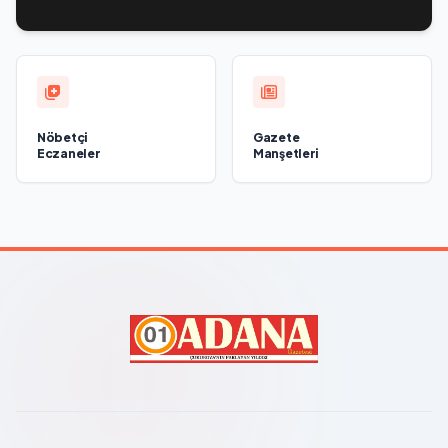
teknolojik egemenliğin ve savunma sanayinin geliştirilmesine
odaklanacak
Nöbetçi
Gazete
Eczaneler
Manşetleri