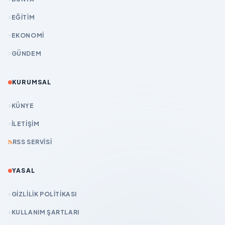
EĞİTİM
EKONOMİ
GÜNDEM
KURUMSAL
KÜNYE
İLETIŞIM
RSS SERVISI
YASAL
GIZLILIK POLITIKASI
KULLANIM ŞARTLARI