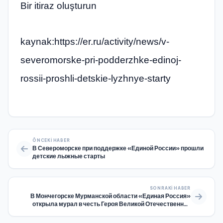
Bir itiraz oluşturun
kaynak:https://er.ru/activity/news/v-
severomorske-pri-podderzhke-edinoj-
rossii-proshli-detskie-lyzhnye-starty
ÖNCEKI HABER
В Североморске при поддержке «Единой России» прошли
детские лыжные старты
SONRAKI HABER
В Мончегорске Мурманской области «Единая Россия»
открыла мурал в честь Героя Великой Отечественной
войны