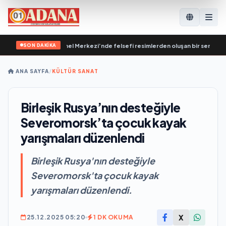
SON DAKİKA
lk Destekleme Genel Merkezi’nde felsefi resimlerden oluşan bir sergi açıldı
•
ANA SAYFA
/
KÜLTÜR SANAT
Birleşik Rusya’nın desteğiyle
Severomorsk’ta çocuk kayak
yarışmaları düzenlendi
Birleşik Rusya'nın desteğiyle
Severomorsk'ta çocuk kayak
yarışmaları düzenlendi.
X
25.12.2025 05:20
1 DK OKUMA