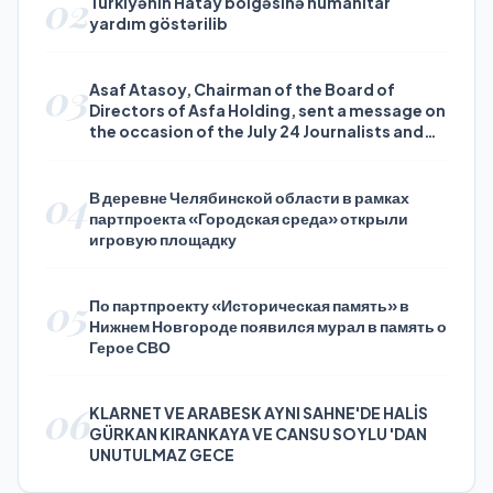
02
Türkiyənin Hatay bölgəsinə humanitar
yardım göstərilib
03
Asaf Atasoy, Chairman of the Board of
Directors of Asfa Holding, sent a message on
the occasion of the July 24 Journalists and
Press Day
04
В деревне Челябинской области в рамках
партпроекта «Городская среда» открыли
игровую площадку
05
По партпроекту «Историческая память» в
Нижнем Новгороде появился мурал в память о
Герое СВО
06
KLARNET VE ARABESK AYNI SAHNE'DE HALİS
GÜRKAN KIRANKAYA VE CANSU SOYLU 'DAN
UNUTULMAZ GECE