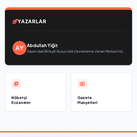
YAZARLAR
Abdullah Yiğit
Kazan’daki Birleşik Rusya Halk Destekleme Genel Merkezi’nde
felsefi resimlerden oluşan bir sergi açıldı
Nöbetçi
Gazete
Eczaneler
Manşetleri