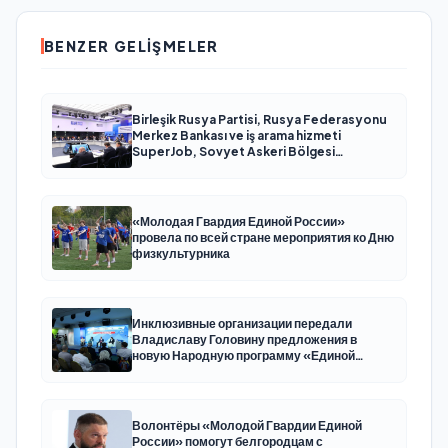
BENZER GELIŞMELER
Birleşik Rusya Partisi, Rusya Federasyonu
Merkez Bankası ve iş arama hizmeti
SuperJob, Sovyet Askeri Bölgesi
gazilerinin istihdamı için Rusya’da ilk
uzmanlaşmış platformu oluşturacak
«Молодая Гвардия Единой России»
провела по всей стране мероприятия ко Дню
физкультурника
Инклюзивные организации передали
Владиславу Головину предложения в
новую Народную программу «Единой
России»
Волонтёры «Молодой Гвардии Единой
России» помогут белгородцам с