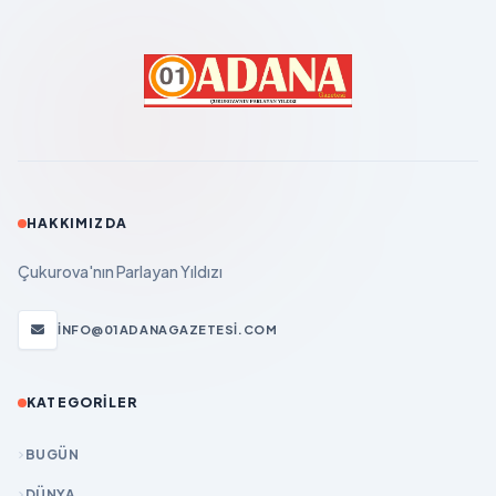
HAKKIMIZDA
Çukurova'nın Parlayan Yıldızı
INFO@01ADANAGAZETESI.COM
KATEGORILER
BUGÜN
DÜNYA