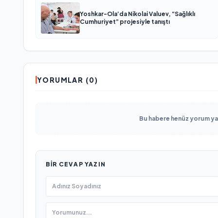
Yoshkar-Ola’da Nikolai Valuev, “Sağlıklı
Cumhuriyet” projesiyle tanıştı
YORUMLAR (0)
Bu habere henüz yorum yapı
BIR CEVAP YAZIN