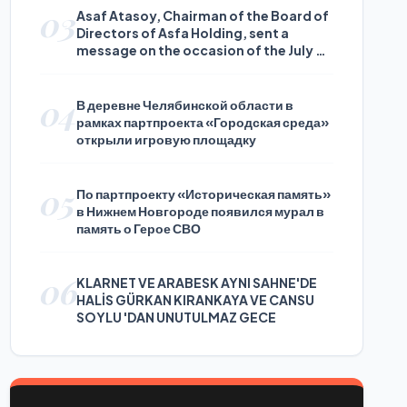
03
Asaf Atasoy, Chairman of the Board of
Directors of Asfa Holding, sent a
message on the occasion of the July 24
Journalists and Press Day
04
В деревне Челябинской области в
рамках партпроекта «Городская среда»
открыли игровую площадку
05
По партпроекту «Историческая память»
в Нижнем Новгороде появился мурал в
память о Герое СВО
06
KLARNET VE ARABESK AYNI SAHNE'DE
HALİS GÜRKAN KIRANKAYA VE CANSU
SOYLU 'DAN UNUTULMAZ GECE