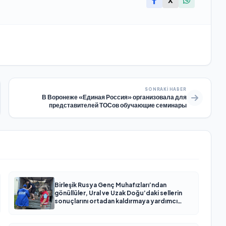
X
SONRAKI HABER
В Воронеже «Единая Россия» организовала для
представителей ТОСов обучающие семинары
Birleşik Rusya Genç Muhafızları’ndan
gönüllüler, Ural ve Uzak Doğu’daki sellerin
sonuçlarını ortadan kaldırmaya yardımcı
oluyor