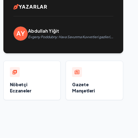
YAZARLAR
Abdullah Yiğit
Evgeny Poddubny: Hava Savunma Kuvvetleri gazileri,
ülkeyi değiştirecek güçtür
Nöbetçi
Gazete
Eczaneler
Manşetleri