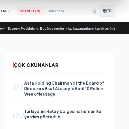
TR
İYASET
CANLI AKIŞ
•
Evgeny Poddubny: Bugün gençlerimiz, kazananların karakterini şekillendir
ÇOK OKUNANLAR
01
Asfa Holding Chairman of the Board of
Directors Asaf Atasoy’s April 10 Police
Week Message
02
Türkiyənin Hatay bölgəsinə humanitar
yardım göstərilib