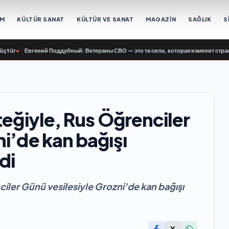
EM
KÜLTÜR SANAT
KÜLTÜR VE SANAT
MAGAZİN
SAĞLIK
S
tür
•
Евгений Поддубный: Ветераны СВО — это та сила, которая изменит страну
teğiyle, Rus Öğrenciler
i’de kan bağışı
di
ciler Günü vesilesiyle Grozni'de kan bağışı