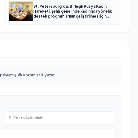
St. Petersburg’da, Birleşik Rusya Kadın
Hareketi, şehir genelinde kadınlara yönelik
destek programlarının geliştirilmesi için
öneriler hazırladı
lmamış. İlk yorumu siz yazın.