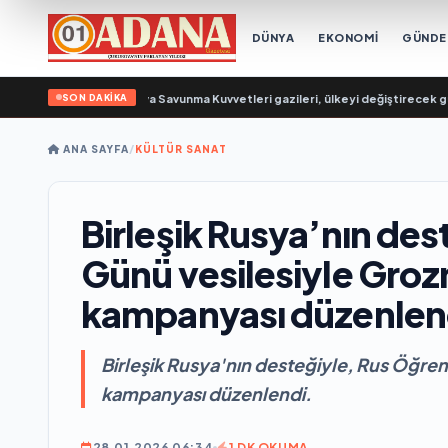
DÜNYA
EKONOMİ
GÜND
SON DAKİKA
Evgeny Poddubny: Hava Savunma Kuvvetleri gazileri, ülkeyi değiştirecek güç
ANA SAYFA
/
KÜLTÜR SANAT
Birleşik Rusya’nın des
Günü vesilesiyle Grozn
kampanyası düzenlen
Birleşik Rusya'nın desteğiyle, Rus Öğren
kampanyası düzenlendi.
28.01.2026 06:34
1 DK OKUMA