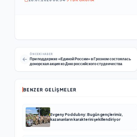
ÖNCEKI HABER
При поддержке «Единой России» в Грозном состоялась
донорская акция ко Дню российского студенчества
BENZER GELIŞMELER
Evgeny Poddubny: Bugün gençlerimiz,
kazananların karakterini şekillendiriyor