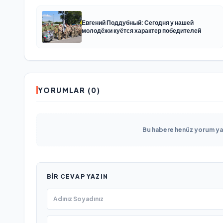
Евгений Поддубный: Сегодня у нашей
молодёжи куётся характер победителей
YORUMLAR (0)
Bu habere henüz yorum yapı
BIR CEVAP YAZIN