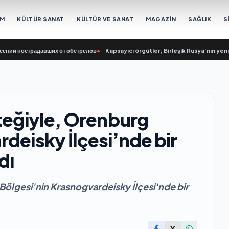
EM
KÜLTÜR SANAT
KÜLTÜR VE SANAT
MAGAZİN
SAĞLIK
S
острадавших от обстрелов
•
Kapsayıcı örgütler, Birleşik Rusya’nın yeni Halk Pr
steğiyle, Orenburg
deisky İlçesi’nde bir
dı
Bölgesi'nin Krasnogvardeisky İlçesi'nde bir