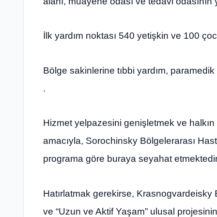
alanı, muayene odası ve tedavi odasının 
İlk yardım noktası 540 yetişkin ve 100 ço
Bölge sakinlerine tıbbi yardım, paramedi
.
Hizmet yelpazesini genişletmek ve halkın 
amacıyla, Sorochinsky Bölgelerarası Hast
programa göre buraya seyahat etmektedir
Hatırlatmak gerekirse, Krasnogvardeisky Bö
ve “Uzun ve Aktif Yaşam” ulusal projesini