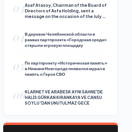
03
Asaf Atasoy, Chairman of the Board of
Directors of Asfa Holding, sent a
message on the occasion of the July 24
Journalists and Press Day
04
В деревне Челябинской области в
рамках партпроекта «Городская среда»
открыли игровую площадку
05
По партпроекту «Историческая память»
в Нижнем Новгороде появился мурал в
память о Герое СВО
06
KLARNET VE ARABESK AYNI SAHNE'DE
HALİS GÜRKAN KIRANKAYA VE CANSU
SOYLU 'DAN UNUTULMAZ GECE