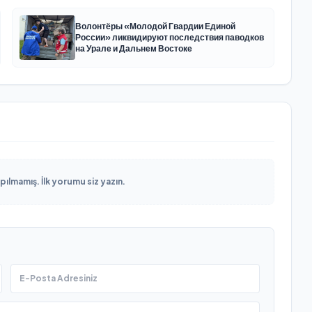
Волонтёры «Молодой Гвардии Единой
России» ликвидируют последствия паводков
на Урале и Дальнем Востоке
lmamış. İlk yorumu siz yazın.