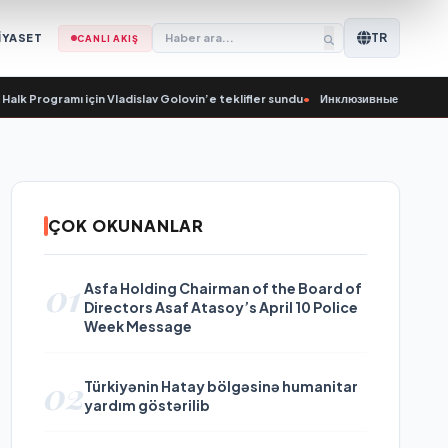
TR
İYASET
CANLI AKIŞ
ogramı için Vladislav Golovin’e teklifler sundu
•
Инклюзивные организации пер
ÇOK OKUNANLAR
01
Asfa Holding Chairman of the Board of
Directors Asaf Atasoy’s April 10 Police
Week Message
02
Türkiyənin Hatay bölgəsinə humanitar
yardım göstərilib