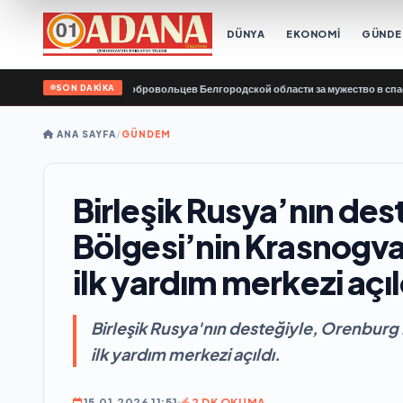
DÜNYA
EKONOMİ
GÜND
SON DAKİKA
й поблагодарил добровольцев Белгородской области за мужество в спасении п
ANA SAYFA
/
GÜNDEM
Birleşik Rusya’nın de
Bölgesi’nin Krasnogvar
ilk yardım merkezi açıl
Birleşik Rusya'nın desteğiyle, Orenburg 
ilk yardım merkezi açıldı.
15.01.2026 11:51
2 DK OKUMA