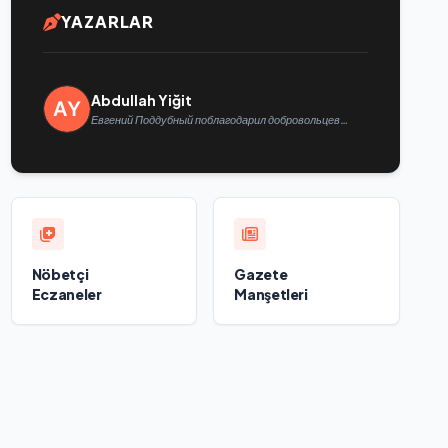
YAZARLAR
Abdullah Yiğit
Евгений Поддубный поблагодарил добровольцев
Белгородской области за мужество в спасении
пострадавших от обстрелов
Nöbetçi
Gazete
Eczaneler
Manşetleri