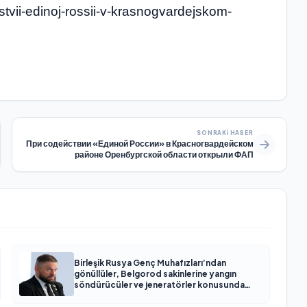
jstvii-edinoj-rossii-v-krasnogvardejskom-
SONRAKI HABER
При содействии «Единой России» в Красногвардейском
районе Оренбургской области открыли ФАП
Birleşik Rusya Genç Muhafızları’ndan
gönüllüler, Belgorod sakinlerine yangın
söndürücüler ve jeneratörler konusunda
yardımcı olacak