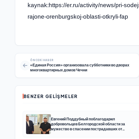
kaynak:https://er.ru/activity/news/pri-sode
rajone-orenburgskoj-oblasti-otkryli-fap
ÖNCEKI HABER
«Единая Россия» организовала субботники во дворах
многоквартирных домов Чечни
BENZER GELIŞMELER
Евгений Поддубный поблагодарил
добровольцев Белгородской области за
мужество в спасении пострадавших от
обстрелов