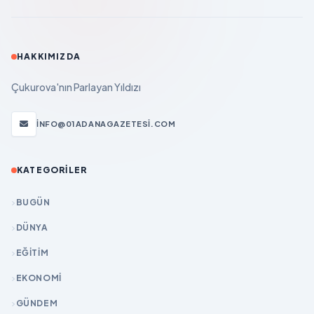
HAKKIMIZDA
Çukurova'nın Parlayan Yıldızı
INFO@01ADANAGAZETESI.COM
KATEGORILER
BUGÜN
DÜNYA
EĞİTİM
EKONOMİ
GÜNDEM