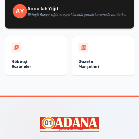
Abdullah Yiğit
Birleşik Rusya, eğlence parklarında çocuk koruma önlemlerinin
güçlendirilmesini öneriyor
Nöbetçi
Gazete
Eczaneler
Manşetleri