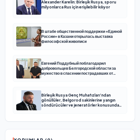
Alexander Karelin: Birleşik Rusya, sporu
milyonlarca Rus için erişilebilir kılıyor
В штабе общественной поддержки «Единой
России» в Казани открылась выставка
философской живописи
Евгений Поддубный поблагодарил
добровольцев Белгородской области за
мужество в спасении пострадавших от
обстрелов
Birleşik Rusya Genç Muhafızları’ndan
gönüllüler, Belgorod sakinlerine yangın
söndürücüler ve jeneratörler konusunda
yardımcı olacak
YORUMLAR (0)