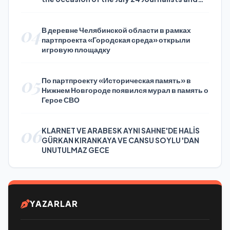
Press Day
04
В деревне Челябинской области в рамках
партпроекта «Городская среда» открыли
игровую площадку
05
По партпроекту «Историческая память» в
Нижнем Новгороде появился мурал в память о
Герое СВО
06
KLARNET VE ARABESK AYNI SAHNE'DE HALİS
GÜRKAN KIRANKAYA VE CANSU SOYLU 'DAN
UNUTULMAZ GECE
YAZARLAR