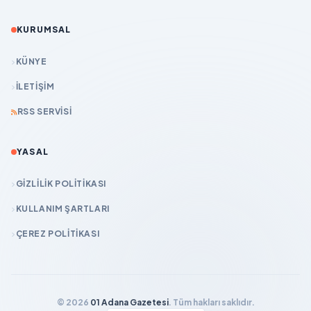
KURUMSAL
KÜNYE
İLETIŞIM
RSS SERVISI
YASAL
GIZLILIK POLITIKASI
KULLANIM ŞARTLARI
ÇEREZ POLITIKASI
© 2026
01 Adana Gazetesi
. Tüm hakları saklıdır.