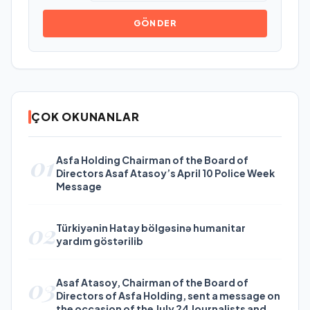
GÖNDER
ÇOK OKUNANLAR
01
Asfa Holding Chairman of the Board of
Directors Asaf Atasoy’s April 10 Police Week
Message
02
Türkiyənin Hatay bölgəsinə humanitar
yardım göstərilib
03
Asaf Atasoy, Chairman of the Board of
Directors of Asfa Holding, sent a message on
the occasion of the July 24 Journalists and