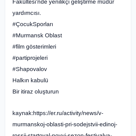
Fakültesi’nde yenilikçi geliştirme müdür
yardımcısı.
#ÇocukSporları
#Murmansk Oblast
#film gösterimleri
#partiprojeleri
#Shapovalov
Halkın kabulü
Bir itiraz oluşturun
kaynak:https://er.ru/activity/news/v-
murmanskoj-oblasti-pri-sodejstvii-edinoj-
rossii-startoval-novyj-sezon-festivalya-