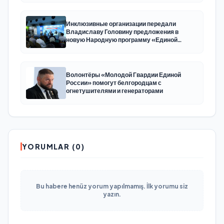
Инклюзивные организации передали
Владиславу Головину предложения в
новую Народную программу «Единой
России»
Волонтёры «Молодой Гвардии Единой
России» помогут белгородцам с
огнетушителями и генераторами
YORUMLAR (0)
Bu habere henüz yorum yapılmamış. İlk yorumu siz
yazın.