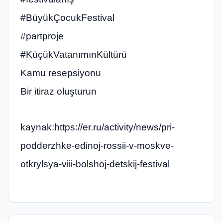
#BüyükÇocukFestival
#partproje
#KüçükVatanımınKültürü
Kamu resepsiyonu
Bir itiraz oluşturun
kaynak:https://er.ru/activity/news/pri-
podderzhke-edinoj-rossii-v-moskve-
otkrylsya-viii-bolshoj-detskij-festival