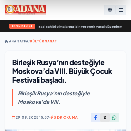
SON DAKİKA
VO katılımcılarının arazi sahibi olmalarına izin verecek yasal düzenlemeler üzeri
ANA SAYFA
/
KÜLTÜR SANAT
Birleşik Rusya’nın desteğiyle
Moskova’da VIII. Büyük Çocuk
Festivali başladı.
Birleşik Rusya'nın desteğiyle
Moskova'da VIII.
X
29.09.2025 15:57
3 DK OKUMA