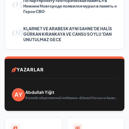
05
По партпроекту «Историческая память» в
Нижнем Новгороде появился мурал в память о
Герое СВО
06
KLARNET VE ARABESK AYNI SAHNE'DE HALİS
GÜRKAN KIRANKAYA VE CANSU SOYLU 'DAN
UNUTULMAZ GECE
YAZARLAR
Abdullah Yiğit
В штабе общественной поддержки «Единой России» в Казани
открылась выставка философской живописи