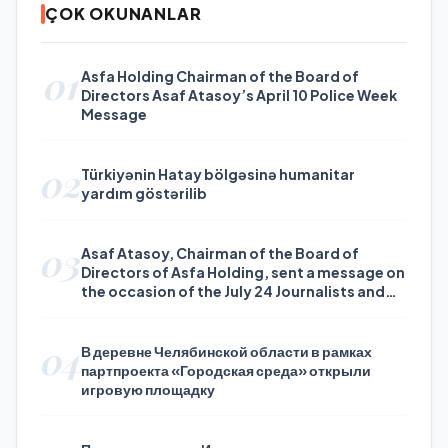
ÇOK OKUNANLAR
01
Asfa Holding Chairman of the Board of
Directors Asaf Atasoy’s April 10 Police Week
Message
02
Türkiyənin Hatay bölgəsinə humanitar
yardım göstərilib
03
Asaf Atasoy, Chairman of the Board of
Directors of Asfa Holding, sent a message on
the occasion of the July 24 Journalists and
Press Day
04
В деревне Челябинской области в рамках
партпроекта «Городская среда» открыли
игровую площадку