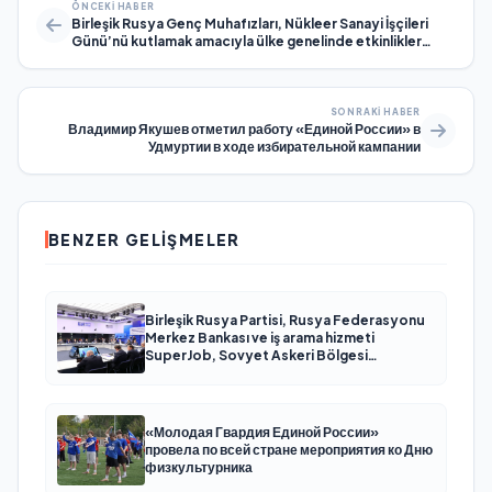
ÖNCEKI HABER
Birleşik Rusya Genç Muhafızları, Nükleer Sanayi İşçileri
Günü’nü kutlamak amacıyla ülke genelinde etkinlikler
düzenledi.
SONRAKI HABER
Владимир Якушев отметил работу «Единой России» в
Удмуртии в ходе избирательной кампании
BENZER GELIŞMELER
Birleşik Rusya Partisi, Rusya Federasyonu
Merkez Bankası ve iş arama hizmeti
SuperJob, Sovyet Askeri Bölgesi
gazilerinin istihdamı için Rusya’da ilk
uzmanlaşmış platformu oluşturacak
«Молодая Гвардия Единой России»
провела по всей стране мероприятия ко Дню
физкультурника