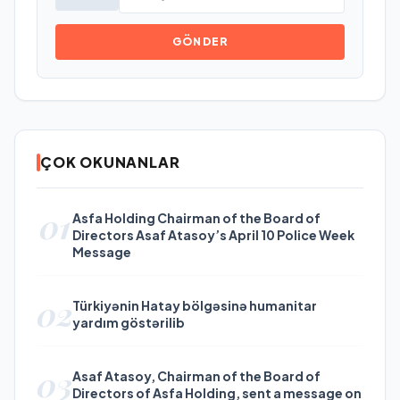
GÖNDER
ÇOK OKUNANLAR
01
Asfa Holding Chairman of the Board of
Directors Asaf Atasoy’s April 10 Police Week
Message
02
Türkiyənin Hatay bölgəsinə humanitar
yardım göstərilib
03
Asaf Atasoy, Chairman of the Board of
Directors of Asfa Holding, sent a message on