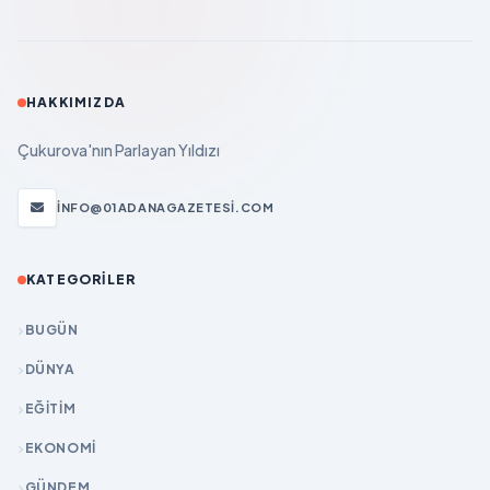
HAKKIMIZDA
Çukurova'nın Parlayan Yıldızı
INFO@01ADANAGAZETESI.COM
KATEGORILER
BUGÜN
DÜNYA
EĞİTİM
EKONOMİ
GÜNDEM