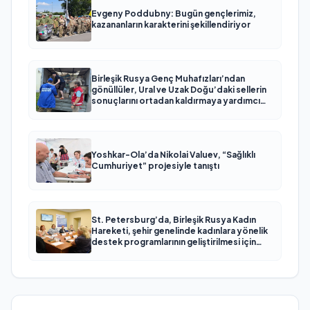
Evgeny Poddubny: Bugün gençlerimiz,
kazananların karakterini şekillendiriyor
Birleşik Rusya Genç Muhafızları’ndan
gönüllüler, Ural ve Uzak Doğu’daki sellerin
sonuçlarını ortadan kaldırmaya yardımcı
oluyor
Yoshkar-Ola’da Nikolai Valuev, “Sağlıklı
Cumhuriyet” projesiyle tanıştı
St. Petersburg’da, Birleşik Rusya Kadın
Hareketi, şehir genelinde kadınlara yönelik
destek programlarının geliştirilmesi için
öneriler hazırladı