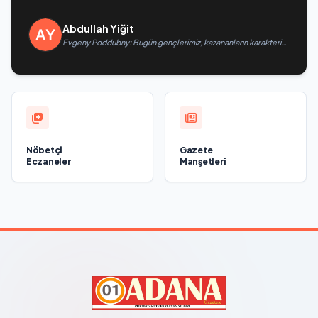
Abdullah Yiğit
Evgeny Poddubny: Bugün gençlerimiz, kazananların karakterini
şekillendiriyor
Nöbetçi
Gazete
Eczaneler
Manşetleri