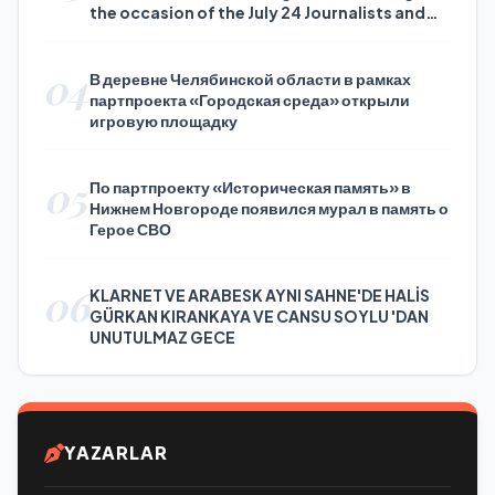
the occasion of the July 24 Journalists and
Press Day
04
В деревне Челябинской области в рамках
партпроекта «Городская среда» открыли
игровую площадку
05
По партпроекту «Историческая память» в
Нижнем Новгороде появился мурал в память о
Герое СВО
06
KLARNET VE ARABESK AYNI SAHNE'DE HALİS
GÜRKAN KIRANKAYA VE CANSU SOYLU 'DAN
UNUTULMAZ GECE
YAZARLAR