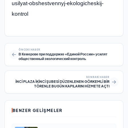
usilyat-obshestvennyj-ekologicheskij-
kontrol
ÖNCEKI HABER
В Кемерове при поддержке «Единой России» усилят
общественный экологический контроль
SONRAKI HABER
İNCİ PLAZA İKİNCİ ŞUBESİ DÜZENLENEN GÖRKEMLİ BİR
TÖRENLE BUGÜN KAPILARINI HİZMETE AÇTI
BENZER GELIŞMELER