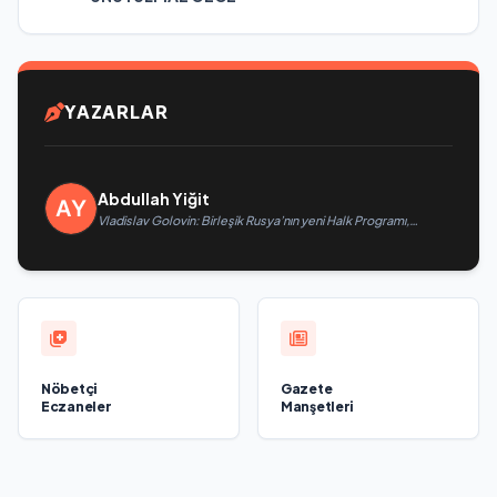
YAZARLAR
Abdullah Yiğit
Vladislav Golovin: Birleşik Rusya’nın yeni Halk Programı,
teknolojik egemenliğin ve savunma sanayinin geliştirilmesine
odaklanacak
Nöbetçi
Gazete
Eczaneler
Manşetleri