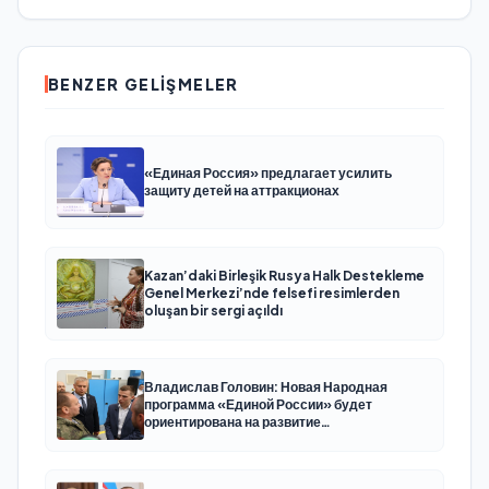
okuma yarışması düzenlendi
BENZER GELIŞMELER
«Единая Россия» предлагает усилить
защиту детей на аттракционах
Kazan’daki Birleşik Rusya Halk Destekleme
Genel Merkezi’nde felsefi resimlerden
oluşan bir sergi açıldı
Владислав Головин: Новая Народная
программа «Единой России» будет
ориентирована на развитие
технологического суверенитета и ОПК