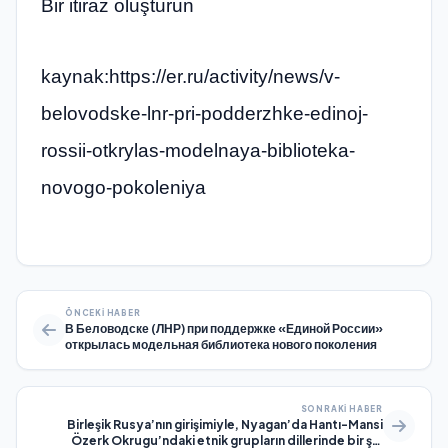
Bir itiraz oluşturun
kaynak:https://er.ru/activity/news/v-
belovodske-lnr-pri-podderzhke-edinoj-
rossii-otkrylas-modelnaya-biblioteka-
novogo-pokoleniya
ÖNCEKI HABER
В Беловодске (ЛНР) при поддержке «Единой России»
открылась модельная библиотека нового поколения
SONRAKI HABER
Birleşik Rusya’nın girişimiyle, Nyagan’da Hantı-Mansi
Özerk Okrugu’ndaki etnik grupların dillerinde bir şiir