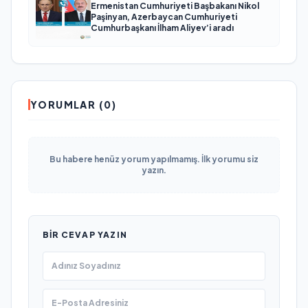
Ermenistan Cumhuriyeti Başbakanı Nikol
Paşinyan, Azerbaycan Cumhuriyeti
Cumhurbaşkanı İlham Aliyev’i aradı
YORUMLAR (0)
Bu habere henüz yorum yapılmamış. İlk yorumu siz
yazın.
BIR CEVAP YAZIN