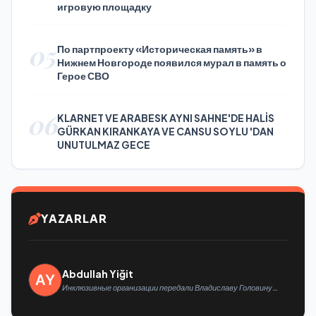
игровую площадку
05
По партпроекту «Историческая память» в
Нижнем Новгороде появился мурал в память о
Герое СВО
06
KLARNET VE ARABESK AYNI SAHNE'DE HALİS
GÜRKAN KIRANKAYA VE CANSU SOYLU 'DAN
UNUTULMAZ GECE
YAZARLAR
Abdullah Yiğit
Инклюзивные организации передали Владиславу Головину
предложения в новую Народную программу «Единой России»