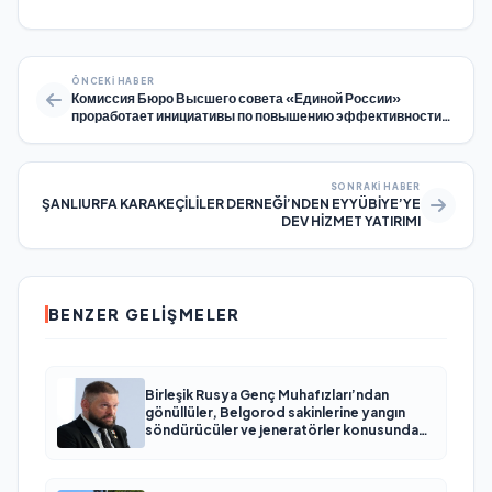
ÖNCEKI HABER
Комиссия Бюро Высшего совета «Единой России»
проработает инициативы по повышению эффективности
подготовки кадров
SONRAKI HABER
ŞANLIURFA KARAKEÇİLİLER DERNEĞİ’NDEN EYYÜBİYE’YE
DEV HİZMET YATIRIMI
BENZER GELIŞMELER
Birleşik Rusya Genç Muhafızları’ndan
gönüllüler, Belgorod sakinlerine yangın
söndürücüler ve jeneratörler konusunda
yardımcı olacak