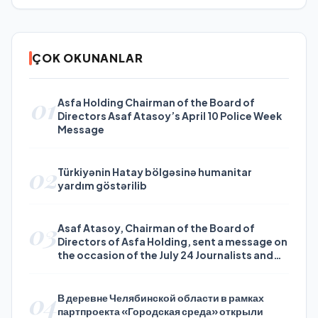
ÇOK OKUNANLAR
01
Asfa Holding Chairman of the Board of
Directors Asaf Atasoy’s April 10 Police Week
Message
02
Türkiyənin Hatay bölgəsinə humanitar
yardım göstərilib
03
Asaf Atasoy, Chairman of the Board of
Directors of Asfa Holding, sent a message on
the occasion of the July 24 Journalists and
Press Day
04
В деревне Челябинской области в рамках
партпроекта «Городская среда» открыли