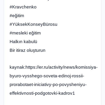
#Kravchenko
#eğitim
#YüksekKonseyBürosu
#mesleki eğitim
Halkın kabulü
Bir itiraz oluşturun
kaynak:https://er.ru/activity/news/komissiya-
byuro-vysshego-soveta-edinoj-rossii-
prorabotaet-iniciativy-po-povysheniyu-
effektivnosti-podgotovki-kadrov1