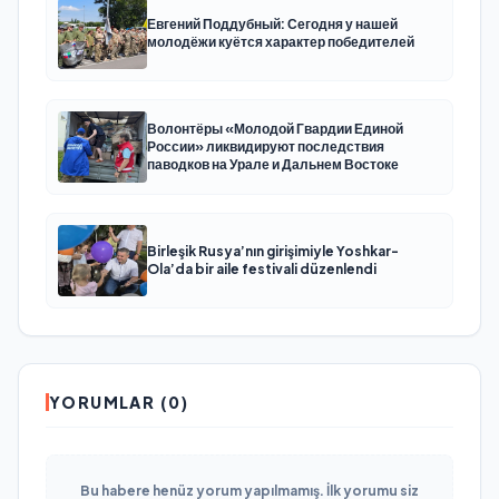
Евгений Поддубный: Сегодня у нашей
молодёжи куётся характер победителей
Волонтёры «Молодой Гвардии Единой
России» ликвидируют последствия
паводков на Урале и Дальнем Востоке
Birleşik Rusya’nın girişimiyle Yoshkar-
Ola’da bir aile festivali düzenlendi
YORUMLAR (0)
Bu habere henüz yorum yapılmamış. İlk yorumu siz