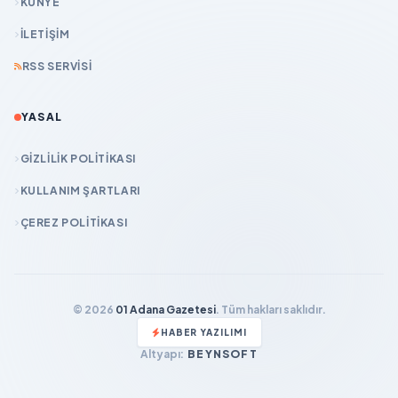
KÜNYE
İLETIŞIM
RSS SERVISI
YASAL
GIZLILIK POLITIKASI
KULLANIM ŞARTLARI
ÇEREZ POLITIKASI
© 2026
01 Adana Gazetesi
. Tüm hakları saklıdır.
HABER YAZILIMI
Altyapı:
BEYNSOFT