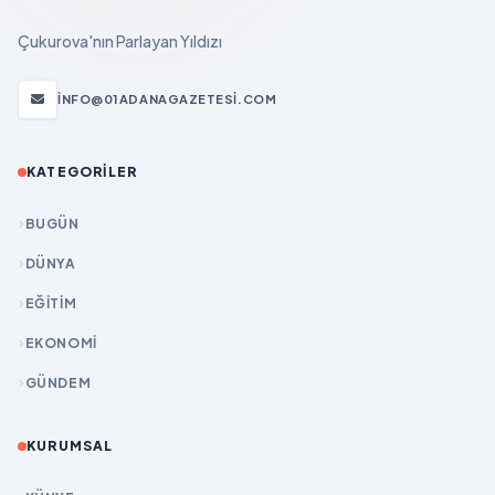
Çukurova'nın Parlayan Yıldızı
INFO@01ADANAGAZETESI.COM
KATEGORILER
BUGÜN
DÜNYA
EĞİTİM
EKONOMİ
GÜNDEM
KURUMSAL