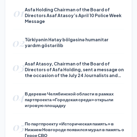
01
Asfa Holding Chairman of the Board of
Directors Asaf Atasoy’s April 10 Police Week
Message
02
Türkiyənin Hatay bölgəsinə humanitar
yardım göstərilib
03
Asaf Atasoy, Chairman of the Board of
Directors of Asfa Holding, sent a message on
the occasion of the July 24 Journalists and
Press Day
04
В деревне Челябинской области в рамках
партпроекта «Городская среда» открыли
игровую площадку
05
По партпроекту «Историческая память» в
Нижнем Новгороде появился мурал в память о
Герое СВО