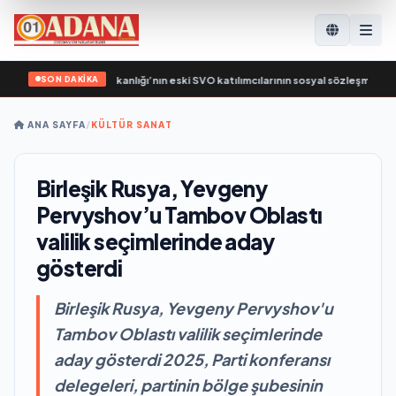
SON DAKİKA
ik Rusya, Çalışma Bakanlığı’nın eski SVO katılımcılarının sosyal sözleşme edinme
ANA SAYFA
/
KÜLTÜR SANAT
Birleşik Rusya, Yevgeny
Pervyshov’u Tambov Oblastı
valilik seçimlerinde aday
gösterdi
Birleşik Rusya, Yevgeny Pervyshov'u
Tambov Oblastı valilik seçimlerinde
aday gösterdi 2025, Parti konferansı
delegeleri, partinin bölge şubesinin