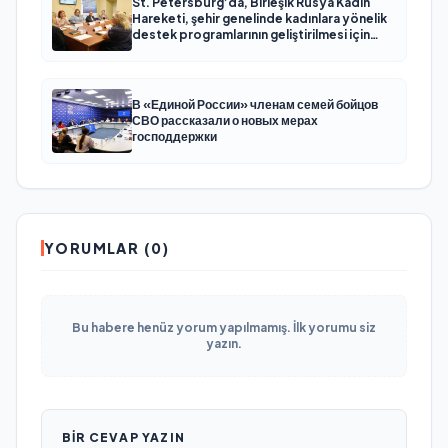
St. Petersburg’da, Birleşik Rusya Kadın
Hareketi, şehir genelinde kadınlara yönelik
destek programlarının geliştirilmesi için
öneriler hazırladı
В «Единой России» членам семей бойцов
СВО рассказали о новых мерах
господдержки
YORUMLAR (0)
Bu habere henüz yorum yapılmamış. İlk yorumu siz
yazın.
BIR CEVAP YAZIN