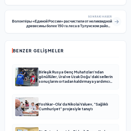
SONRAKI HABER
Волонтёры «Единой России» расчистили от неликвидной
древесины более 150 га леса в Тулунском районе
Иркутской области
BENZER GELIŞMELER
Birleşik Rusya Genç Muhafızları’ndan
gönüllüler, Ural ve Uzak Doğu’daki sellerin
sonuçlarını ortadan kaldırmaya yardımcı
oluyor
Yoshkar-Ola’da Nikolai Valuev, “Sağlıklı
Cumhuriyet” projesiyle tanıştı