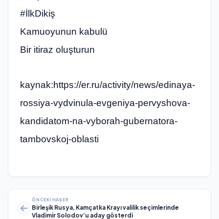
#İlkDikiş
Kamuoyunun kabulü
Bir itiraz oluşturun
kaynak:https://er.ru/activity/news/edinaya-
rossiya-vydvinula-evgeniya-pervyshova-
kandidatom-na-vyborah-gubernatora-
tambovskoj-oblasti
ÖNCEKI HABER
Birleşik Rusya, Kamçatka Krayı valilik seçimlerinde
Vladimir Solodov’u aday gösterdi