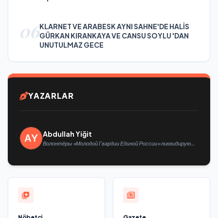
06
KLARNET VE ARABESK AYNI SAHNE'DE HALİS
GÜRKAN KIRANKAYA VE CANSU SOYLU 'DAN
UNUTULMAZ GECE
YAZARLAR
Abdullah Yiğit
Волонтёры «Молодой Гвардии Единой России» ликвидируют
последствия паводков на Урале и Дальнем Востоке
Nöbetçi
Gazete