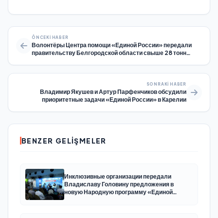
ÖNCEKI HABER
Волонтёры Центра помощи «Единой России» передали
правительству Белгородской области свыше 28 тонн
гуманитарного груза
SONRAKI HABER
Владимир Якушев и Артур Парфенчиков обсудили
приоритетные задачи «Единой России» в Карелии
BENZER GELIŞMELER
Инклюзивные организации передали
Владиславу Головину предложения в
новую Народную программу «Единой
России»