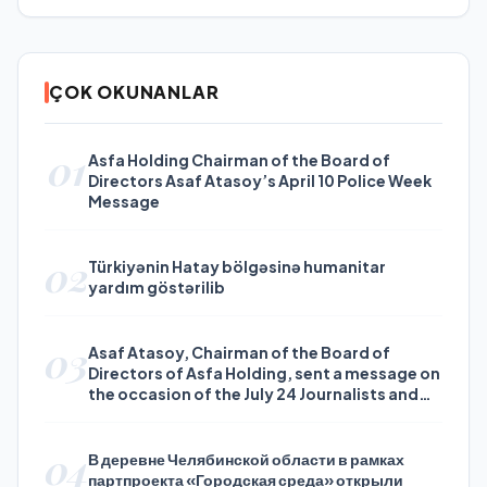
ÇOK OKUNANLAR
01
Asfa Holding Chairman of the Board of
Directors Asaf Atasoy’s April 10 Police Week
Message
02
Türkiyənin Hatay bölgəsinə humanitar
yardım göstərilib
03
Asaf Atasoy, Chairman of the Board of
Directors of Asfa Holding, sent a message on
the occasion of the July 24 Journalists and
Press Day
04
В деревне Челябинской области в рамках
партпроекта «Городская среда» открыли