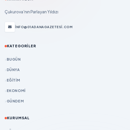
Çukurova'nın Parlayan Yıldızı
INFO@01ADANAGAZETESI.COM
KATEGORILER
BUGÜN
DÜNYA
EĞİTİM
EKONOMİ
GÜNDEM
KURUMSAL