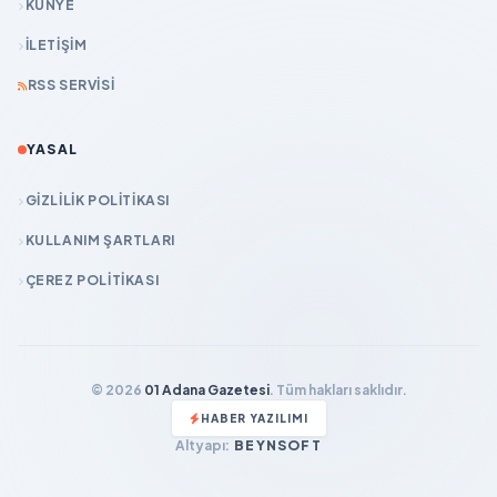
KÜNYE
İLETIŞIM
RSS SERVISI
YASAL
GIZLILIK POLITIKASI
KULLANIM ŞARTLARI
ÇEREZ POLITIKASI
© 2026
01 Adana Gazetesi
. Tüm hakları saklıdır.
HABER YAZILIMI
Altyapı:
BEYNSOFT