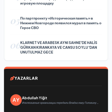
игровую площадку
05
По партпроекту «Историческая память» в
Нижнем Новгороде появился мурал в память о
Герое СВО
06
KLARNET VE ARABESK AYNI SAHNE'DE HALİS
GÜRKAN KIRANKAYA VE CANSU SOYLU 'DAN
UNUTULMAZ GECE
YAZARLAR
Abdullah Yiğit
Инклюзивные организации передали Владиславу Головину
предложения в новую Народную программу «Единой России»