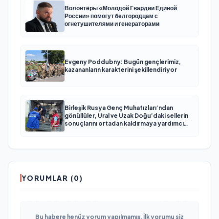
Волонтёры «Молодой Гвардии Единой
России» помогут белгородцам с
огнетушителями и генераторами
Evgeny Poddubny: Bugün gençlerimiz,
kazananların karakterini şekillendiriyor
Birleşik Rusya Genç Muhafızları’ndan
gönüllüler, Ural ve Uzak Doğu’daki sellerin
sonuçlarını ortadan kaldırmaya yardımcı
oluyor
YORUMLAR (0)
Bu habere henüz yorum yapılmamış. İlk yorumu siz