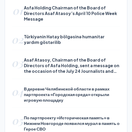
01
Asfa Holding Chairman of the Board of
Directors Asaf Atasoy’s April 10 Police Week
Message
02
Türkiyənin Hatay bölgəsinə humanitar
yardım göstərilib
03
Asaf Atasoy, Chairman of the Board of
Directors of Asfa Holding, sent a message on
the occasion of the July 24 Journalists and
Press Day
04
В деревне Челябинской области в рамках
партпроекта «Городская среда» открыли
игровую площадку
05
По партпроекту «Историческая память» в
Нижнем Новгороде появился мурал в память о
Герое СВО