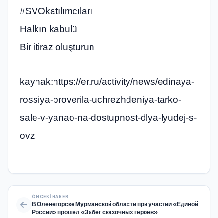
#SVOkatılımcıları
Halkın kabulü
Bir itiraz oluşturun
kaynak:https://er.ru/activity/news/edinaya-
rossiya-proverila-uchrezhdeniya-tarko-
sale-v-yanao-na-dostupnost-dlya-lyudej-s-
ovz
ÖNCEKI HABER
В Оленегорске Мурманской области при участии «Единой
России» прошёл «Забег сказочных героев»