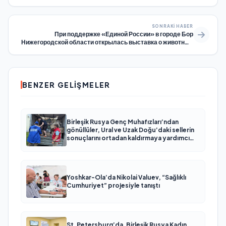
SONRAKI HABER
При поддержке «Единой России» в городе Бор
Нижегородской области открылась выставка о животных
— спутниках участников СВО
BENZER GELIŞMELER
Birleşik Rusya Genç Muhafızları’ndan
gönüllüler, Ural ve Uzak Doğu’daki sellerin
sonuçlarını ortadan kaldırmaya yardımcı
oluyor
Yoshkar-Ola’da Nikolai Valuev, “Sağlıklı
Cumhuriyet” projesiyle tanıştı
St. Petersburg’da, Birleşik Rusya Kadın