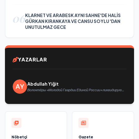
06
KLARNET VE ARABESK AYNI SAHNE'DE HALİS
GÜRKAN KIRANKAYA VE CANSU SOYLU 'DAN
UNUTULMAZ GECE
YAZARLAR
Abdullah Yiğit
Волонтёры «Молодой Гвардии Единой России» ликвидируют
последствия паводков на Урале и Дальнем Востоке
Nöbetçi
Gazete