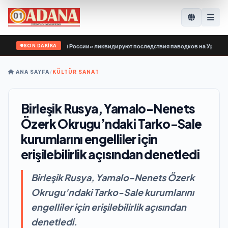
SON DAKİKA
ой Гвардии Единой России» ликвидируют последствия паводков на Урале и Да
ANA SAYFA
/
KÜLTÜR SANAT
Birleşik Rusya, Yamalo-Nenets
Özerk Okrugu’ndaki Tarko-Sale
kurumlarını engelliler için
erişilebilirlik açısından denetledi
Birleşik Rusya, Yamalo-Nenets Özerk
Okrugu'ndaki Tarko-Sale kurumlarını
engelliler için erişilebilirlik açısından
denetledi.