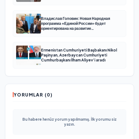
Владислав Головин: Новая Народная
программа «Единой России» будет
ориентирована на развитие
технологического суверенитета и ОПК
Ermenistan Cumhuriyeti Başbakanı Nikol
Paşinyan, Azerbaycan Cumhuriyeti
Cumhurbaşkanı İlham Aliyev’i aradı
YORUMLAR (0)
Bu habere henüz yorum yapılmamış. İlk yorumu siz
yazın.