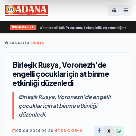
SON DAKİKA
Golovin: Birleşik Rusya’nın yeni Halk Programı, teknolojik egemenliğin ve savu
ANA SAYFA
/
DÜNYA
Birleşik Rusya, Voronezh’de
engelli çocuklar için at binme
etkinliği düzenledi
Birleşik Rusya, Voronezh'de engelli
çocuklar için at binme etkinliği
düzenledi.
X
03.06.2026 05:20
1 DK OKUMA