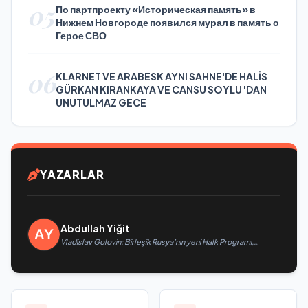
05
По партпроекту «Историческая память» в
Нижнем Новгороде появился мурал в память о
Герое СВО
06
KLARNET VE ARABESK AYNI SAHNE'DE HALİS
GÜRKAN KIRANKAYA VE CANSU SOYLU 'DAN
UNUTULMAZ GECE
YAZARLAR
Abdullah Yiğit
Vladislav Golovin: Birleşik Rusya’nın yeni Halk Programı,
teknolojik egemenliğin ve savunma sanayinin geliştirilmesine
odaklanacak