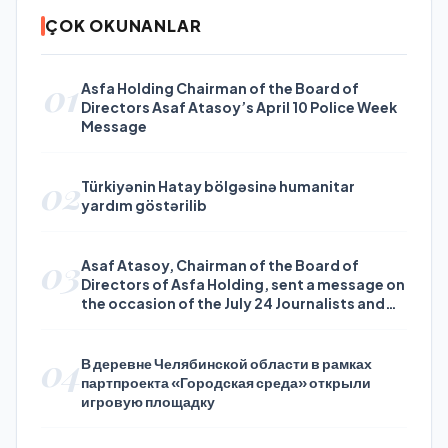
ÇOK OKUNANLAR
01
Asfa Holding Chairman of the Board of
Directors Asaf Atasoy’s April 10 Police Week
Message
02
Türkiyənin Hatay bölgəsinə humanitar
yardım göstərilib
03
Asaf Atasoy, Chairman of the Board of
Directors of Asfa Holding, sent a message on
the occasion of the July 24 Journalists and
Press Day
04
В деревне Челябинской области в рамках
партпроекта «Городская среда» открыли
игровую площадку