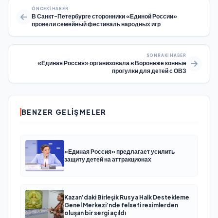
ÖNCEKI HABER
В Санкт-Петербурге сторонники «Единой России»
провели семейный фестиваль народных игр
SONRAKI HABER
«Единая Россия» организовала в Воронеже конные
прогулки для детей с ОВЗ
BENZER GELIŞMELER
«Единая Россия» предлагает усилить
защиту детей на аттракционах
Kazan’daki Birleşik Rusya Halk Destekleme
Genel Merkezi’nde felsefi resimlerden
oluşan bir sergi açıldı