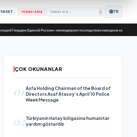
TR
İYASET
CANLI AKIŞ
й Гвардии Единой России» ликвидируют последствия паводков на Урале и Дал
ÇOK OKUNANLAR
01
Asfa Holding Chairman of the Board of
Directors Asaf Atasoy’s April 10 Police
Week Message
02
Türkiyənin Hatay bölgəsinə humanitar
yardım göstərilib