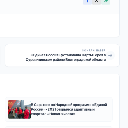
X
SONRAKI HABER
«Единая Россия» установила Парты Героя в
Суровикинском районе Волгоградской области
В Саратове по Народной программе «Единой
России»-2021 открылся адаптивный
спортзал «Новая высота»