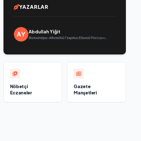
YAZARLAR
Abdullah Yiğit
Волонтёры «Молодой Гвардии Единой России»
ликвидируют последствия паводков на Урале и
Дальнем Востоке
Nöbetçi
Gazete
Eczaneler
Manşetleri