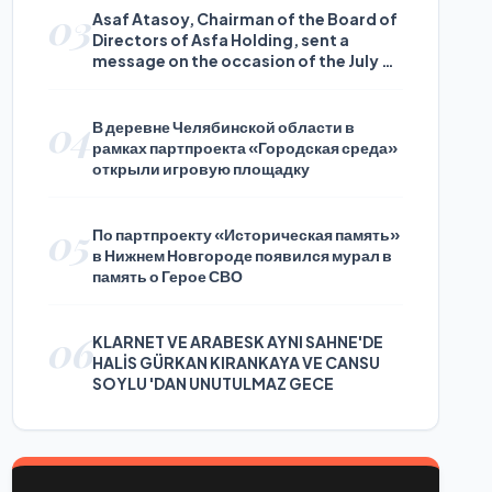
03
Asaf Atasoy, Chairman of the Board of
Directors of Asfa Holding, sent a
message on the occasion of the July 24
Journalists and Press Day
04
В деревне Челябинской области в
рамках партпроекта «Городская среда»
открыли игровую площадку
05
По партпроекту «Историческая память»
в Нижнем Новгороде появился мурал в
память о Герое СВО
06
KLARNET VE ARABESK AYNI SAHNE'DE
HALİS GÜRKAN KIRANKAYA VE CANSU
SOYLU 'DAN UNUTULMAZ GECE