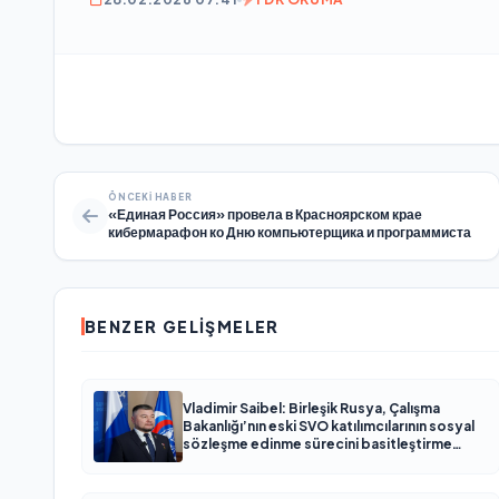
ÖNCEKI HABER
«Единая Россия» провела в Красноярском крае
кибермарафон ко Дню компьютерщика и программиста
BENZER GELIŞMELER
Vladimir Saibel: Birleşik Rusya, Çalışma
Bakanlığı’nın eski SVO katılımcılarının sosyal
sözleşme edinme sürecini basitleştirme
kararını destekliyor