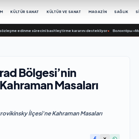
EM
KÜLTÜR SANAT
KÜLTÜR VE SANAT
MAGAZİN
SAĞLIK
S
özleşme edinme sürecini basitleştirme kararını destekliyor
•
Волонтёры «Молодо
rad Bölgesi’nin
e Kahraman Masaları
rovikinsky İlçesi'ne Kahraman Masaları