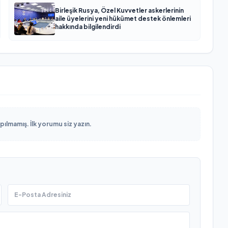
Birleşik Rusya, Özel Kuvvetler askerlerinin
aile üyelerini yeni hükümet destek önlemleri
hakkında bilgilendirdi
lmamış. İlk yorumu siz yazın.