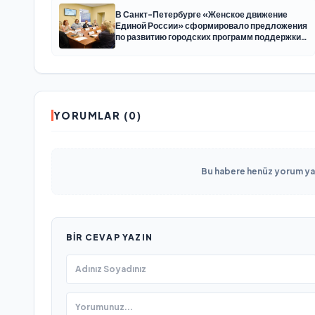
В Санкт-Петербурге «Женское движение
Единой России» сформировало предложения
по развитию городских программ поддержки
женщин
YORUMLAR (0)
Bu habere henüz yorum yapı
BIR CEVAP YAZIN