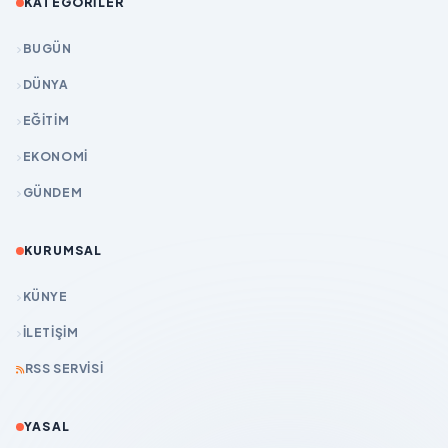
KATEGORILER
BUGÜN
DÜNYA
EĞİTİM
EKONOMİ
GÜNDEM
KURUMSAL
KÜNYE
İLETIŞIM
RSS SERVISI
YASAL