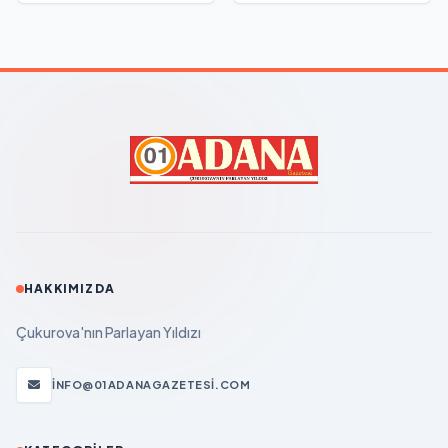
HAKKIMIZDA
Çukurova'nın Parlayan Yıldızı
INFO@01ADANAGAZETESI.COM