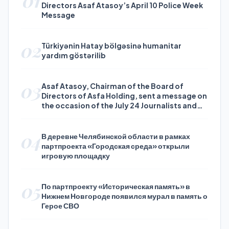
Directors Asaf Atasoy’s April 10 Police Week
Message
02
Türkiyənin Hatay bölgəsinə humanitar
yardım göstərilib
03
Asaf Atasoy, Chairman of the Board of
Directors of Asfa Holding, sent a message on
the occasion of the July 24 Journalists and
Press Day
04
В деревне Челябинской области в рамках
партпроекта «Городская среда» открыли
игровую площадку
05
По партпроекту «Историческая память» в
Нижнем Новгороде появился мурал в память о
Герое СВО