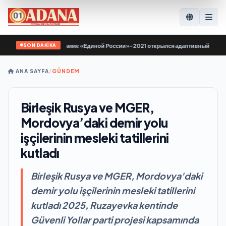
SON DAKİKA
е по Народной программе «Единой России»-2021 открылся адаптивный спортза
ANA SAYFA
/
GÜNDEM
Birleşik Rusya ve MGER,
Mordovya’daki demir yolu
işçilerinin mesleki tatillerini
kutladı
Birleşik Rusya ve MGER, Mordovya'daki
demir yolu işçilerinin mesleki tatillerini
kutladı 2025, Ruzayevka kentinde
Güvenli Yollar parti projesi kapsamında