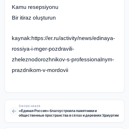
Kamu resepsiyonu
Bir itiraz oluşturun
kaynak:https://er.ru/activity/news/edinaya-
rossiya-i-mger-pozdravili-
zheleznodorozhnikov-s-professionalnym-
prazdnikom-v-mordovii
ÖNCEKI HABER
«Единая Россия» благоустроила памятники и
общественные пространства в сёлах и деревнях Удмуртии