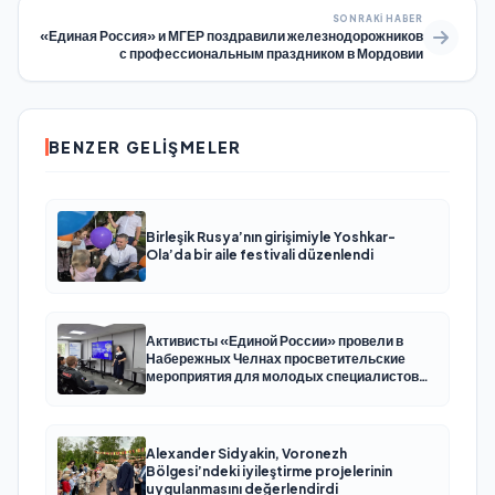
SONRAKI HABER
«Единая Россия» и МГЕР поздравили железнодорожников
с профессиональным праздником в Мордовии
BENZER GELIŞMELER
Birleşik Rusya’nın girişimiyle Yoshkar-
Ola’da bir aile festivali düzenlendi
Активисты «Единой России» провели в
Набережных Челнах просветительские
мероприятия для молодых специалистов
КАМАЗа
Alexander Sidyakin, Voronezh
Bölgesi’ndeki iyileştirme projelerinin
uygulanmasını değerlendirdi