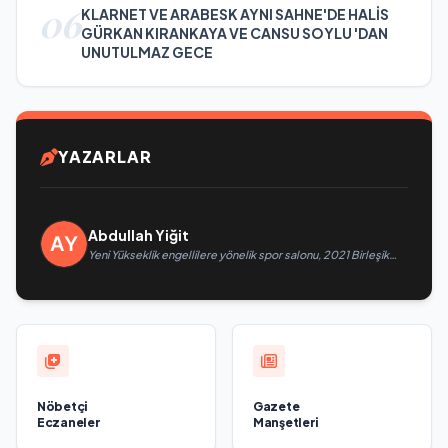
06
KLARNET VE ARABESK AYNI SAHNE'DE HALİS
GÜRKAN KIRANKAYA VE CANSU SOYLU 'DAN
UNUTULMAZ GECE
YAZARLAR
Abdullah Yiğit
Yeni Yükseklik engellilere yönelik spor salonu, 2021 Birleşik
Rusya Halk Programı kapsamında Saratov’da açıldı
Nöbetçi
Gazete
Eczaneler
Manşetleri