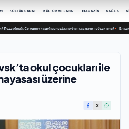
EM
KÜLTÜR SANAT
KÜLTÜR VE SANAT
MAGAZİN
SAĞLIK
S
убный: Сегодня у нашей молодёжи куётся характер победителей
•
Владимир Сай
sk’ta okul çocukları ile
ayasası üzerine
X