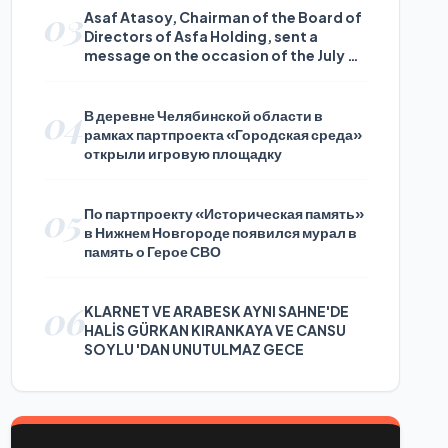
03
Asaf Atasoy, Chairman of the Board of
Directors of Asfa Holding, sent a
message on the occasion of the July 24
Journalists and Press Day
04
В деревне Челябинской области в
рамках партпроекта «Городская среда»
открыли игровую площадку
05
По партпроекту «Историческая память»
в Нижнем Новгороде появился мурал в
память о Герое СВО
06
KLARNET VE ARABESK AYNI SAHNE'DE
HALİS GÜRKAN KIRANKAYA VE CANSU
SOYLU 'DAN UNUTULMAZ GECE