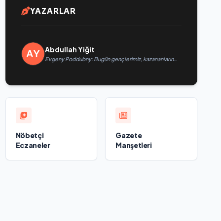
YAZARLAR
Abdullah Yiğit
Evgeny Poddubny: Bugün gençlerimiz, kazananların
karakterini şekillendiriyor
Nöbetçi
Gazete
Eczaneler
Manşetleri