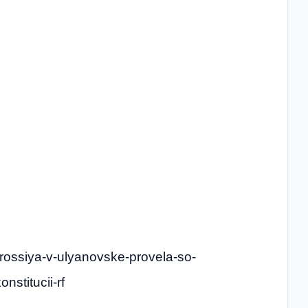
a-rossiya-v-ulyanovske-provela-so-
stitucii-rf