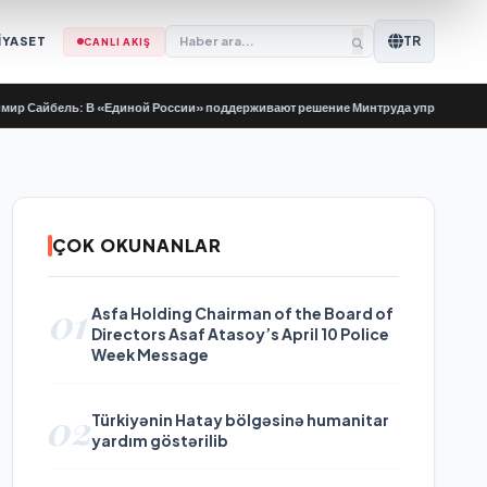
TR
İYASET
CANLI AKIŞ
бель: В «Единой России» поддерживают решение Минтруда упростить для бывш
ÇOK OKUNANLAR
01
Asfa Holding Chairman of the Board of
Directors Asaf Atasoy’s April 10 Police
Week Message
02
Türkiyənin Hatay bölgəsinə humanitar
yardım göstərilib