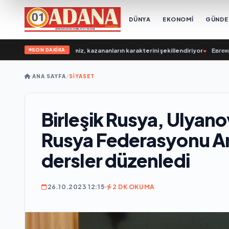
DÜNYA
EKONOMİ
GÜND
SON DAKİKA
 Bugün gençlerimiz, kazananların karakterini şekillendiriyor
•
Евгений Подд
ANA SAYFA
/
SİYASET
Birleşik Rusya, Ulyanov
Rusya Federasyonu An
dersler düzenledi
26.10.2023 12:15
2 DK OKUMA