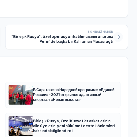
SONRAKI HABER
“Birleşik Rusya”, özel operasyon katılımcısının onuruna
Perm’de başka bir Kahraman Masası açtı
В Саратове по Народной программе «Единой
России»-2021 открылся адаптивный
спортзал «Новая высота»
Birleşik Rusya, Özel Kuvvetler askerlerinin
aile üyelerini yeni hükümet destek önlemleri
hakkında bilgilendirdi