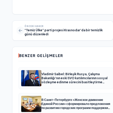
ÖNCEKI HABER
“Temiz Ülke” parti projesi Krasnodar’da bir temizlik
günü düzenledi
BENZER GELIŞMELER
Vladimir Saibel: Birleşik Rusya, Çalışma
Bakanlığı’nın eski SVO katılımcılarının sosyal
sözleşme edinme sürecini basitleştirme
kararını destekliyor
В Санкт-Петербурге «Женское движение
Единой России» сформировало предложения
по развитию городских программ поддержки
женщин