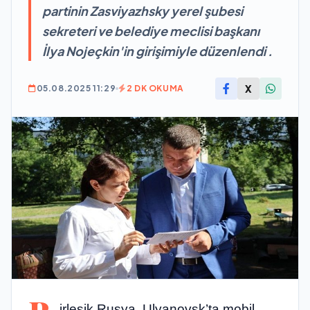
partinin Zasviyazhsky yerel şubesi
sekreteri ve belediye meclisi başkanı
İlya Nojeçkin'in girişimiyle düzenlendi .
X
05.08.2025 11:29
2 DK OKUMA
irleşik Rusya, Ulyanovsk’ta mobil