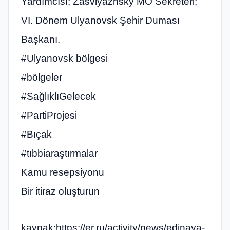
Yardımcısı; Zasviyazhsky MO Sekreteri;
VI. Dönem Ulyanovsk Şehir Duması
Başkanı.
#Ulyanovsk bölgesi
#bölgeler
#SağlıklıGelecek
#PartiProjesi
#Bıçak
#tıbbiaraştırmalar
Kamu resepsiyonu
Bir itiraz oluşturun
kaynak:https://er.ru/activity/news/edinaya-