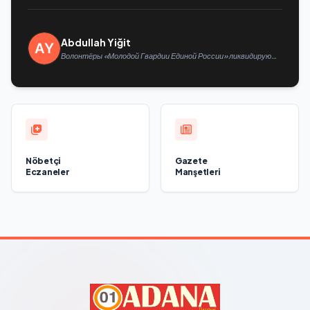
Abdullah Yiğit
Волонтёры «Молодой Гвардии Единой России» ликвидируют
последствия паводков на Урале и Дальнем Востоке
Nöbetçi
Gazete
Eczaneler
Manşetleri