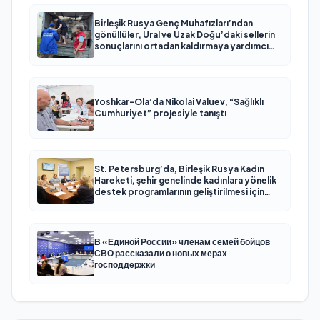
Birleşik Rusya Genç Muhafızları’ndan
gönüllüler, Ural ve Uzak Doğu’daki sellerin
sonuçlarını ortadan kaldırmaya yardımcı
oluyor
Yoshkar-Ola’da Nikolai Valuev, “Sağlıklı
Cumhuriyet” projesiyle tanıştı
St. Petersburg’da, Birleşik Rusya Kadın
Hareketi, şehir genelinde kadınlara yönelik
destek programlarının geliştirilmesi için
öneriler hazırladı
В «Единой России» членам семей бойцов
СВО рассказали о новых мерах
господдержки