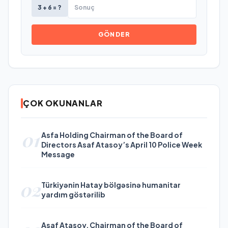
3 + 6 = ?
GÖNDER
ÇOK OKUNANLAR
01
Asfa Holding Chairman of the Board of
Directors Asaf Atasoy’s April 10 Police Week
Message
02
Türkiyənin Hatay bölgəsinə humanitar
yardım göstərilib
Asaf Atasoy, Chairman of the Board of