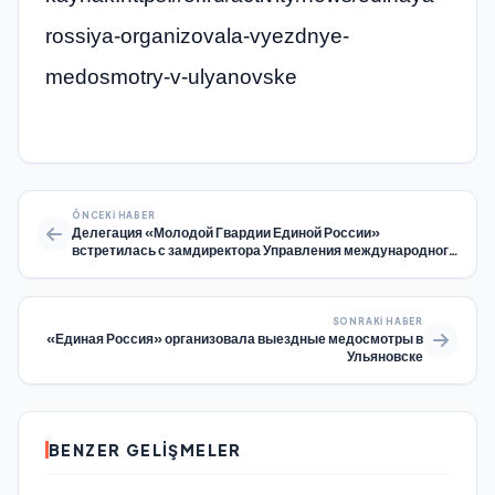
rossiya-organizovala-vyezdnye-
medosmotry-v-ulyanovske
ÖNCEKI HABER
Делегация «Молодой Гвардии Единой России»
встретилась с замдиректора Управления международного
сотрудничества Тибетского автономного района КНР Лю
Шусэнем
SONRAKI HABER
«Единая Россия» организовала выездные медосмотры в
Ульяновске
BENZER GELIŞMELER