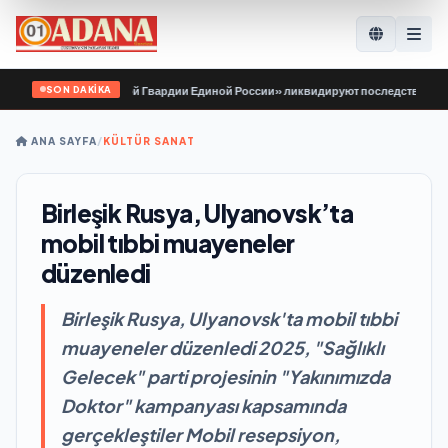
SON DAKİKA
Волонтёры «Молодой Гвардии Единой России» ликвидируют последствия паводк
ANA SAYFA
/
KÜLTÜR SANAT
Birleşik Rusya, Ulyanovsk’ta
mobil tıbbi muayeneler
düzenledi
Birleşik Rusya, Ulyanovsk'ta mobil tıbbi
muayeneler düzenledi 2025, "Sağlıklı
Gelecek" parti projesinin "Yakınımızda
Doktor" kampanyası kapsamında
gerçekleştiler Mobil resepsiyon,