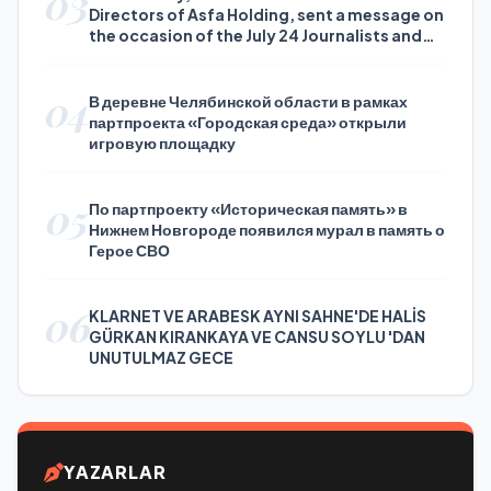
03
Directors of Asfa Holding, sent a message on
the occasion of the July 24 Journalists and
Press Day
04
В деревне Челябинской области в рамках
партпроекта «Городская среда» открыли
игровую площадку
05
По партпроекту «Историческая память» в
Нижнем Новгороде появился мурал в память о
Герое СВО
06
KLARNET VE ARABESK AYNI SAHNE'DE HALİS
GÜRKAN KIRANKAYA VE CANSU SOYLU 'DAN
UNUTULMAZ GECE
YAZARLAR