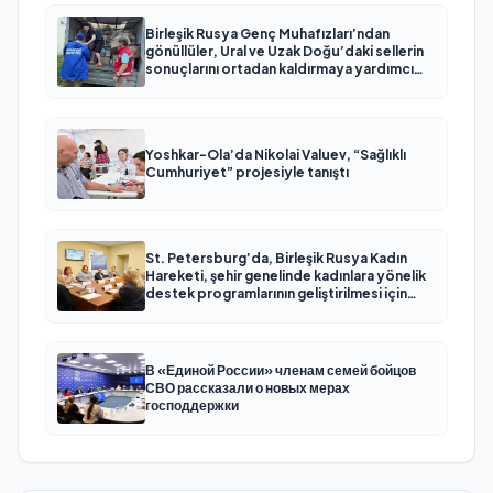
Birleşik Rusya Genç Muhafızları’ndan
gönüllüler, Ural ve Uzak Doğu’daki sellerin
sonuçlarını ortadan kaldırmaya yardımcı
oluyor
Yoshkar-Ola’da Nikolai Valuev, “Sağlıklı
Cumhuriyet” projesiyle tanıştı
St. Petersburg’da, Birleşik Rusya Kadın
Hareketi, şehir genelinde kadınlara yönelik
destek programlarının geliştirilmesi için
öneriler hazırladı
В «Единой России» членам семей бойцов
СВО рассказали о новых мерах
господдержки