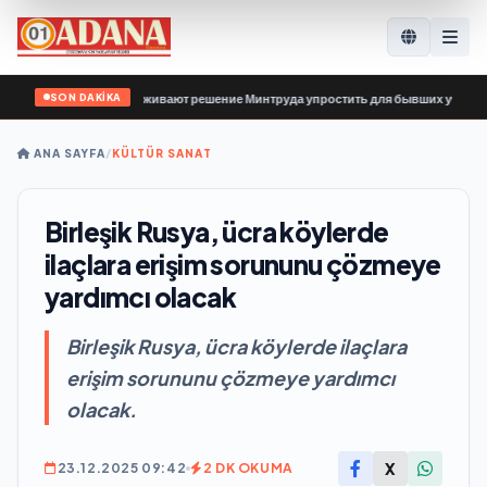
SON DAKİKA
ой России» поддерживают решение Минтруда упростить для бывших участников
ANA SAYFA
/
KÜLTÜR SANAT
Birleşik Rusya, ücra köylerde
ilaçlara erişim sorununu çözmeye
yardımcı olacak
Birleşik Rusya, ücra köylerde ilaçlara
erişim sorununu çözmeye yardımcı
olacak.
X
23.12.2025 09:42
2 DK OKUMA