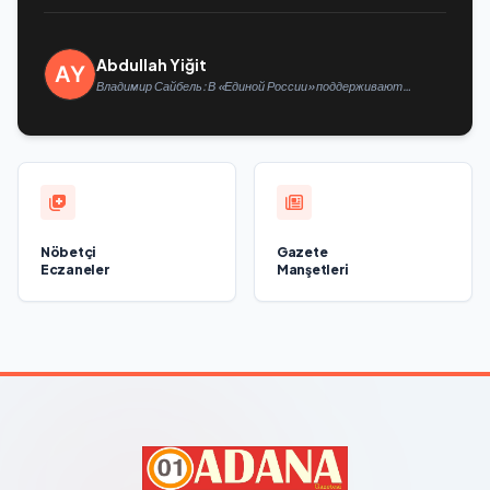
Abdullah Yiğit
Владимир Сайбель: В «Единой России» поддерживают
решение Минтруда упростить для бывших участников СВО
получение соцконтракта
Nöbetçi
Gazete
Eczaneler
Manşetleri