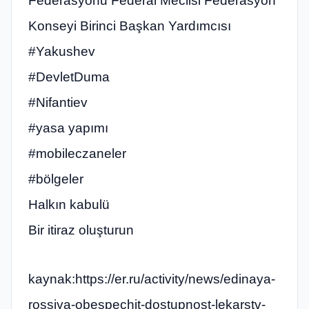
Federasyonu Federal Meclisi Federasyon
Konseyi Birinci Başkan Yardımcısı
#Yakushev
#DevletDuma
#Nifantiev
#yasa yapımı
#mobileczaneler
#bölgeler
Halkın kabulü
Bir itiraz oluşturun
kaynak:https://er.ru/activity/news/edinaya-
rossiya-obespechit-dostupnost-lekarstv-