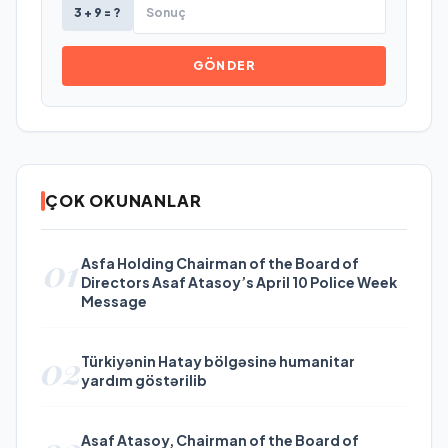
3 + 9 = ?
GÖNDER
ÇOK OKUNANLAR
01
Asfa Holding Chairman of the Board of
Directors Asaf Atasoy’s April 10 Police Week
Message
02
Türkiyənin Hatay bölgəsinə humanitar
yardım göstərilib
Asaf Atasoy, Chairman of the Board of