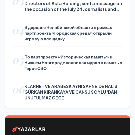
03
Directors of Asfa Holding, sent a message on
the occasion of the July 24 Journalists and
Press Day
04
В деревне Челябинской области в рамках
партпроекта «Городская среда» открыли
игровую площадку
05
По партпроекту «Историческая память» в
Нижнем Новгороде появился мурал в память о
Герое СВО
06
KLARNET VE ARABESK AYNI SAHNE'DE HALİS
GÜRKAN KIRANKAYA VE CANSU SOYLU 'DAN
UNUTULMAZ GECE
YAZARLAR