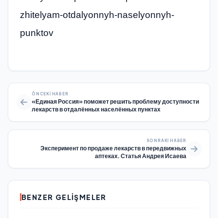
zhitelyam-otdalyonnyh-naselyonnyh-
punktov
ÖNCEKI HABER
«Единая Россия» поможет решить проблему доступности
лекарств в отдалённых населённых пунктах
SONRAKI HABER
Эксперимент по продаже лекарств в передвижных
аптеках. Статья Андрея Исаева
BENZER GELIŞMELER