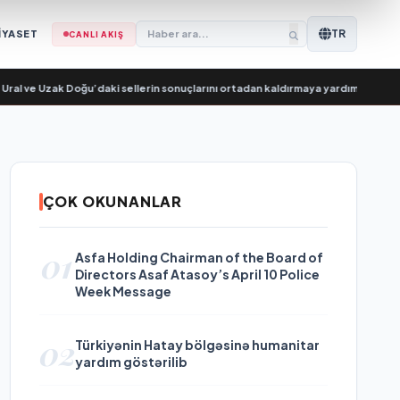
TR
İYASET
CANLI AKIŞ
ve Uzak Doğu’daki sellerin sonuçlarını ortadan kaldırmaya yardımcı oluyor
•
В 
ÇOK OKUNANLAR
01
Asfa Holding Chairman of the Board of
Directors Asaf Atasoy’s April 10 Police
Week Message
02
Türkiyənin Hatay bölgəsinə humanitar
yardım göstərilib