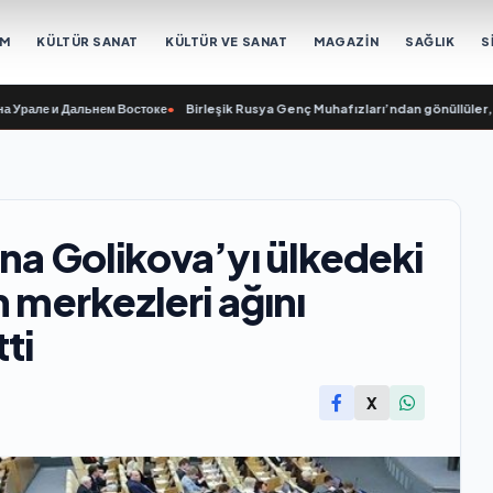
EM
KÜLTÜR SANAT
KÜLTÜR VE SANAT
MAGAZİN
SAĞLIK
S
е и Дальнем Востоке
•
Birleşik Rusya Genç Muhafızları’ndan gönüllüler, Ural 
ana Golikova’yı ülkedeki
m merkezleri ağını
ti
X