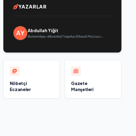
YAZARLAR
Abdullah Yiğit
Волонтёры «Молодой Гвардии Единой России»
ликвидируют последствия паводков на Урале и
Дальнем Востоке
Nöbetçi
Gazete
Eczaneler
Manşetleri