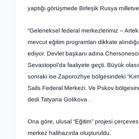
yaptığı görüşmede Birleşik Rusya milletveki
“Geleneksel federal merkezlerimiz – Art
mevcut eğitim programları dikkate alındığ
ediyor. Devlet başkanı adına Chersonesos
Sevastopol’da faaliyete geçti. Büyük olasıl
sonraki ise Zaporozhye bölgesindeki “Kırmız
Sails Federal Merkezi. Ve Pskov bölgesin
dedi Tatyana Golikova .
Ona göre, ulusal “Eğitim” projesi çerçeves
merkez halihazırda oluşturuldu.