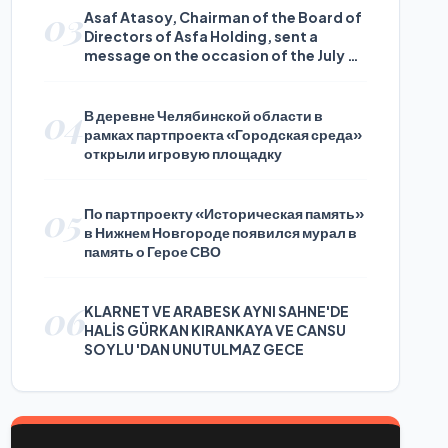
03
Asaf Atasoy, Chairman of the Board of
Directors of Asfa Holding, sent a
message on the occasion of the July 24
Journalists and Press Day
04
В деревне Челябинской области в
рамках партпроекта «Городская среда»
открыли игровую площадку
05
По партпроекту «Историческая память»
в Нижнем Новгороде появился мурал в
память о Герое СВО
06
KLARNET VE ARABESK AYNI SAHNE'DE
HALİS GÜRKAN KIRANKAYA VE CANSU
SOYLU 'DAN UNUTULMAZ GECE