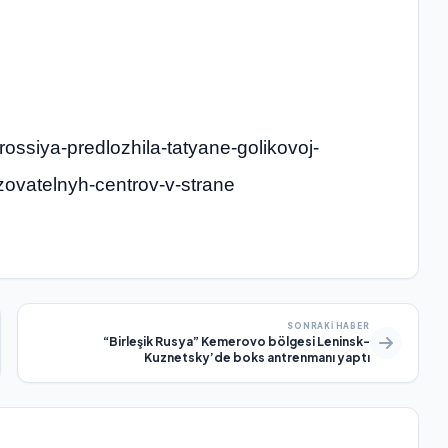
-rossiya-predlozhila-tatyane-golikovoj-
azovatelnyh-centrov-v-strane
SONRAKI HABER
“Birleşik Rusya” Kemerovo bölgesi Leninsk-
Kuznetsky’de boks antrenmanı yaptı