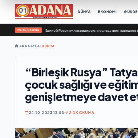
DÜNYA
EKONOMİ
GÜND
SON DAKİKA
«Молодой Гвардии Единой России» ликвидируют последствия паводков на Урал
ANA SAYFA
/
DÜNYA
“Birleşik Rusya” Taty
çocuk sağlığı ve eğiti
genişletmeye davet et
24.10.2023 13:53
2 DK OKUMA