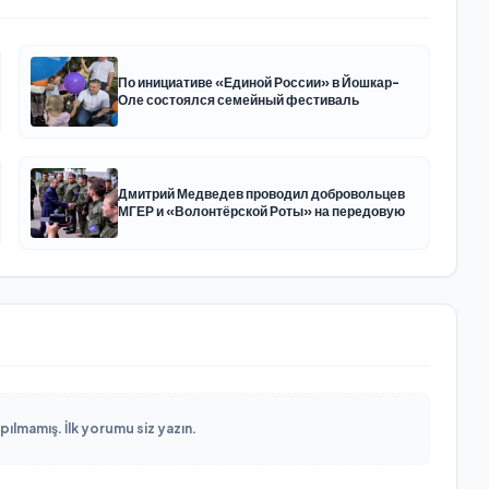
По инициативе «Единой России» в Йошкар-
Оле состоялся семейный фестиваль
Дмитрий Медведев проводил добровольцев
МГЕР и «Волонтёрской Роты» на передовую
lmamış. İlk yorumu siz yazın.