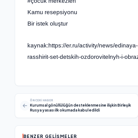
#çocuk merkezleri
Kamu resepsiyonu
Bir istek oluştur
kaynak:https://er.ru/activity/news/edinaya
rasshirit-set-detskih-ozdorovitelnyh-i-obr
ÖNCEKI HABER
Kurumsal gönüllülüğün desteklenmesine ilişkin Birleşik
Rusya yasası ilk okumada kabul edildi
BENZER GELIŞMELER