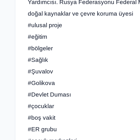
Yardımcısı. Rusya Federasyonu Federal Me
doğal kaynaklar ve çevre koruma üyesi
#ulusal proje
#eğitim
#bölgeler
#Sağlık
#Şuvalov
#Golikova
#Devlet Duması
#çocuklar
#boş vakit
#ER grubu