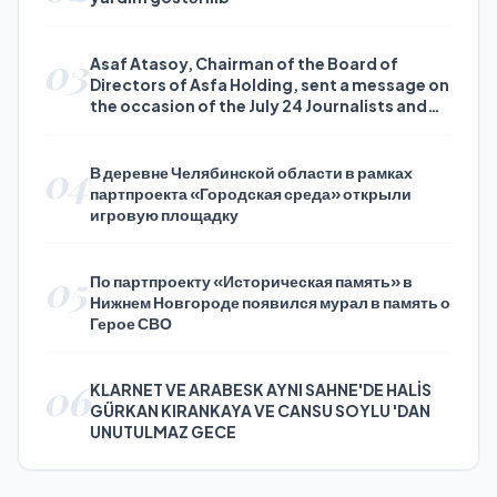
03
Asaf Atasoy, Chairman of the Board of
Directors of Asfa Holding, sent a message on
the occasion of the July 24 Journalists and
Press Day
04
В деревне Челябинской области в рамках
партпроекта «Городская среда» открыли
игровую площадку
05
По партпроекту «Историческая память» в
Нижнем Новгороде появился мурал в память о
Герое СВО
06
KLARNET VE ARABESK AYNI SAHNE'DE HALİS
GÜRKAN KIRANKAYA VE CANSU SOYLU 'DAN
UNUTULMAZ GECE