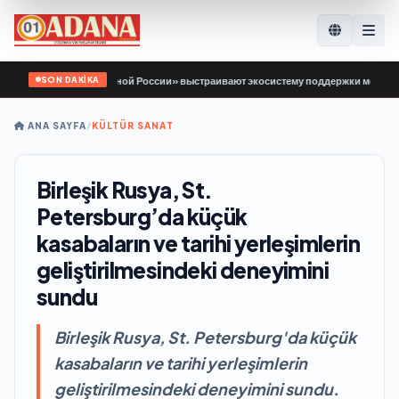
SON DAKİKA
вин: Депутаты «Единой России» выстраивают экосистему поддержки молодёжн
ANA SAYFA
/
KÜLTÜR SANAT
Birleşik Rusya, St.
Petersburg’da küçük
kasabaların ve tarihi yerleşimlerin
geliştirilmesindeki deneyimini
sundu
Birleşik Rusya, St. Petersburg'da küçük
kasabaların ve tarihi yerleşimlerin
geliştirilmesindeki deneyimini sundu.