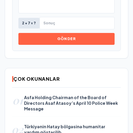
2 + 7 = ?
GÖNDER
ÇOK OKUNANLAR
01
Asfa Holding Chairman of the Board of
Directors Asaf Atasoy’s April 10 Police Week
Message
02
Türkiyənin Hatay bölgəsinə humanitar
yardım göstərilib