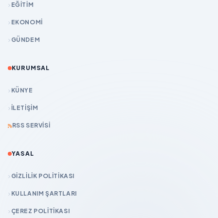
EĞİTİM
EKONOMİ
GÜNDEM
KURUMSAL
KÜNYE
İLETIŞIM
RSS SERVISI
YASAL
GIZLILIK POLITIKASI
KULLANIM ŞARTLARI
ÇEREZ POLITIKASI