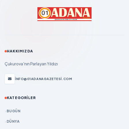
HAKKIMIZDA
Çukurova'nın Parlayan Yıldızı
INFO@01ADANAGAZETESI.COM
KATEGORILER
BUGÜN
DÜNYA