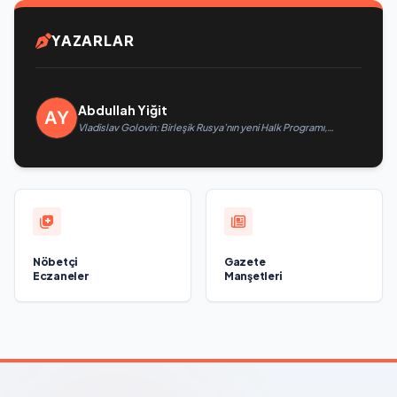
YAZARLAR
Abdullah Yiğit
Vladislav Golovin: Birleşik Rusya’nın yeni Halk Programı,
teknolojik egemenliğin ve savunma sanayinin geliştirilmesine
odaklanacak
Nöbetçi
Gazete
Eczaneler
Manşetleri