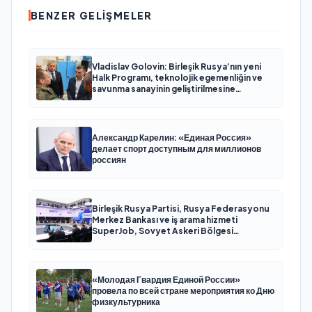
BENZER GELIŞMELER
Vladislav Golovin: Birleşik Rusya’nın yeni
Halk Programı, teknolojik egemenliğin ve
savunma sanayinin geliştirilmesine
odaklanacak
Александр Карелин: «Единая Россия»
делает спорт доступным для миллионов
россиян
Birleşik Rusya Partisi, Rusya Federasyonu
Merkez Bankası ve iş arama hizmeti
SuperJob, Sovyet Askeri Bölgesi
gazilerinin istihdamı için Rusya’da ilk
uzmanlaşmış platformu oluşturacak
«Молодая Гвардия Единой России»
провела по всей стране мероприятия ко Дню
физкультурника