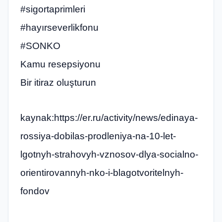
#sigortaprimleri
#hayırseverlikfonu
#SONKO
Kamu resepsiyonu
Bir itiraz oluşturun
kaynak:https://er.ru/activity/news/edinaya-
rossiya-dobilas-prodleniya-na-10-let-
lgotnyh-strahovyh-vznosov-dlya-socialno-
orientirovannyh-nko-i-blagotvoritelnyh-
fondov