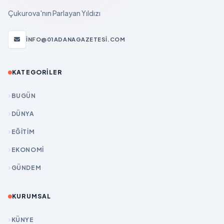
Çukurova'nın Parlayan Yıldızı
INFO@01ADANAGAZETESI.COM
KATEGORILER
BUGÜN
DÜNYA
EĞİTİM
EKONOMİ
GÜNDEM
KURUMSAL
KÜNYE