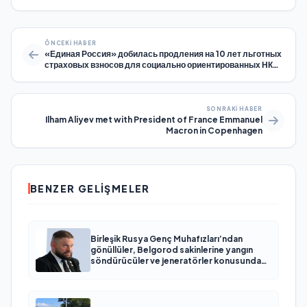
ÖNCEKI HABER
«Единая Россия» добилась продления на 10 лет льготных
страховых взносов для социально ориентированных НКО
и благотворительных фондов
SONRAKI HABER
Ilham Aliyev met with President of France Emmanuel
Macron in Copenhagen
BENZER GELIŞMELER
Birleşik Rusya Genç Muhafızları’ndan
gönüllüler, Belgorod sakinlerine yangın
söndürücüler ve jeneratörler konusunda
yardımcı olacak