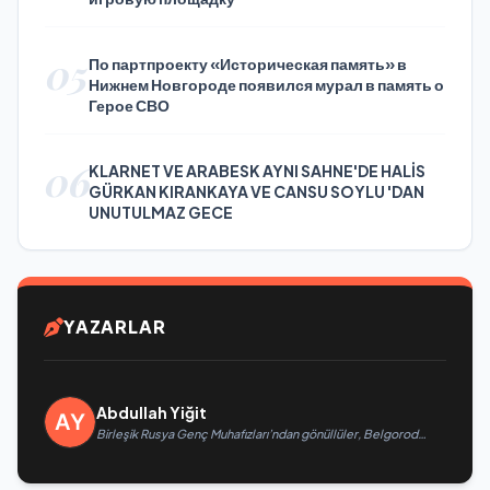
05
По партпроекту «Историческая память» в
Нижнем Новгороде появился мурал в память о
Герое СВО
06
KLARNET VE ARABESK AYNI SAHNE'DE HALİS
GÜRKAN KIRANKAYA VE CANSU SOYLU 'DAN
UNUTULMAZ GECE
YAZARLAR
Abdullah Yiğit
Birleşik Rusya Genç Muhafızları’ndan gönüllüler, Belgorod
sakinlerine yangın söndürücüler ve jeneratörler konusunda
yardımcı olacak