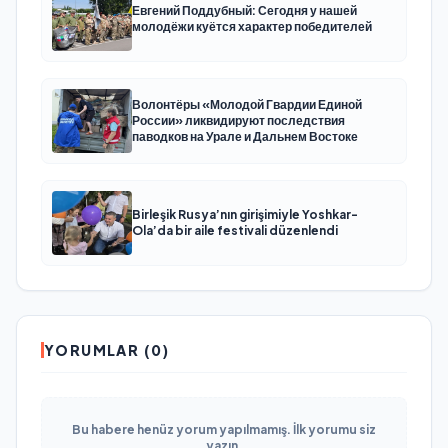
Евгений Поддубный: Сегодня у нашей
молодёжи куётся характер победителей
Волонтёры «Молодой Гвардии Единой
России» ликвидируют последствия
паводков на Урале и Дальнем Востоке
Birleşik Rusya’nın girişimiyle Yoshkar-
Ola’da bir aile festivali düzenlendi
YORUMLAR (0)
Bu habere henüz yorum yapılmamış. İlk yorumu siz
yazın.