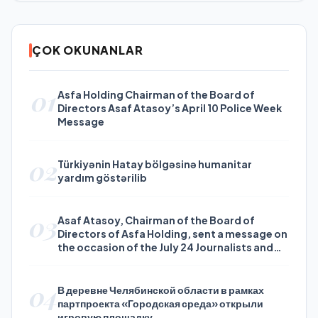
ÇOK OKUNANLAR
01
Asfa Holding Chairman of the Board of
Directors Asaf Atasoy’s April 10 Police Week
Message
02
Türkiyənin Hatay bölgəsinə humanitar
yardım göstərilib
03
Asaf Atasoy, Chairman of the Board of
Directors of Asfa Holding, sent a message on
the occasion of the July 24 Journalists and
Press Day
04
В деревне Челябинской области в рамках
партпроекта «Городская среда» открыли
игровую площадку