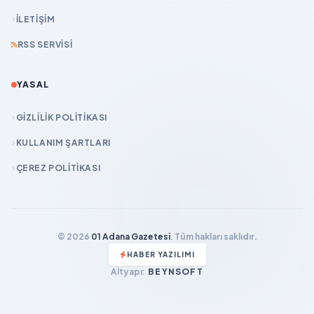
İLETIŞIM
RSS SERVISI
YASAL
GIZLILIK POLITIKASI
KULLANIM ŞARTLARI
ÇEREZ POLITIKASI
© 2026
01 Adana Gazetesi
. Tüm hakları saklıdır.
HABER YAZILIMI
Altyapı:
BEYNSOFT