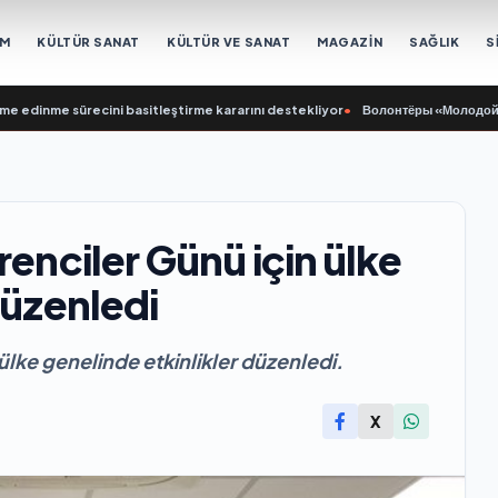
EM
KÜLTÜR SANAT
KÜLTÜR VE SANAT
MAGAZİN
SAĞLIK
S
inme sürecini basitleştirme kararını destekliyor
•
Волонтёры «Молодой Гвардии
renciler Günü için ülke
düzenledi
ülke genelinde etkinlikler düzenledi.
X