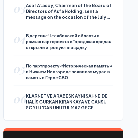
03
Asaf Atasoy, Chairman of the Board of
Directors of Asfa Holding, sent a
message on the occasion of the July 24
Journalists and Press Day
04
В деревне Челябинской области в
рамках партпроекта «Городская среда»
открыли игровую площадку
05
По партпроекту «Историческая память»
в Нижнем Новгороде появился мурал в
память о Герое СВО
06
KLARNET VE ARABESK AYNI SAHNE'DE
HALİS GÜRKAN KIRANKAYA VE CANSU
SOYLU 'DAN UNUTULMAZ GECE