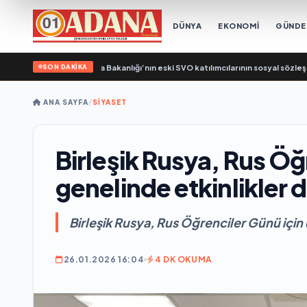
DÜNYA
EKONOMİ
GÜND
SON DAKİKA
leşik Rusya, Çalışma Bakanlığı’nın eski SVO katılımcılarının sosyal sözleşme ed
ANA SAYFA
/
SİYASET
Birleşik Rusya, Rus Öğ
genelinde etkinlikler 
Birleşik Rusya, Rus Öğrenciler Günü için 
26.01.2026 16:04
4 DK OKUMA