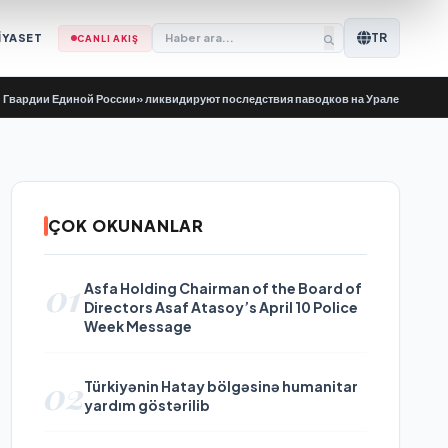
TR
İYASET
CANLI AKIŞ
 Единой России» ликвидируют последствия паводков на Урале и Дальнем Вост
ÇOK OKUNANLAR
01
Asfa Holding Chairman of the Board of
Directors Asaf Atasoy’s April 10 Police
Week Message
02
Türkiyənin Hatay bölgəsinə humanitar
yardım göstərilib