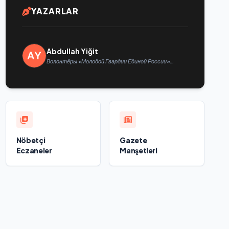
YAZARLAR
Abdullah Yiğit
Волонтёры «Молодой Гвардии Единой России»
ликвидируют последствия паводков на Урале и
Дальнем Востоке
Nöbetçi
Gazete
Eczaneler
Manşetleri