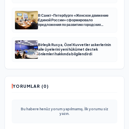
В Санкт-Петербурге «Женское движение
Единой России» сформировало
предложения по развитию городских
программ поддержки женщин
Birleşik Rusya, Özel Kuvvetler askerlerinin
aile üyelerini yeni hükümet destek
önlemleri hakkında bilgilendirdi
YORUMLAR (0)
Bu habere henüz yorum yapılmamış. İlk yorumu siz
yazın.