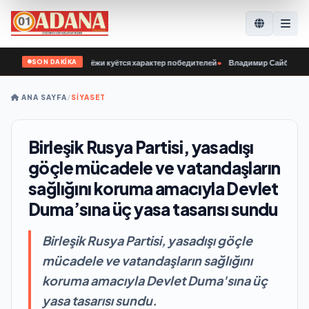
SON DAKİKA
дня у нашей молодёжи куётся характер победителей
•
Владимир Сайбель: В «Ед
ANA SAYFA
/
SİYASET
Birleşik Rusya Partisi, yasadışı
göçle mücadele ve vatandaşların
sağlığını koruma amacıyla Devlet
Duma’sına üç yasa tasarısı sundu
Birleşik Rusya Partisi, yasadışı göçle
mücadele ve vatandaşların sağlığını
koruma amacıyla Devlet Duma'sına üç
yasa tasarısı sundu.