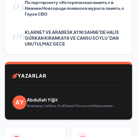
05
По партпроекту «Историческая память» в
Нижнем Новгороде появился мурал в память о
Герое СВО
06
KLARNET VE ARABESK AYNI SAHNE'DE HALİS
GÜRKAN KIRANKAYA VE CANSU SOYLU 'DAN
UNUTULMAZ GECE
YAZARLAR
Abdullah Yiğit
Владимир Сайбель: В «Единой России» поддерживают
решение Минтруда упростить для бывших участников СВО
получение соцконтракта