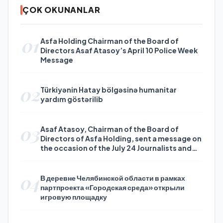
ÇOK OKUNANLAR
01
Asfa Holding Chairman of the Board of
Directors Asaf Atasoy’s April 10 Police Week
Message
02
Türkiyənin Hatay bölgəsinə humanitar
yardım göstərilib
03
Asaf Atasoy, Chairman of the Board of
Directors of Asfa Holding, sent a message on
the occasion of the July 24 Journalists and
Press Day
04
В деревне Челябинской области в рамках
партпроекта «Городская среда» открыли
игровую площадку