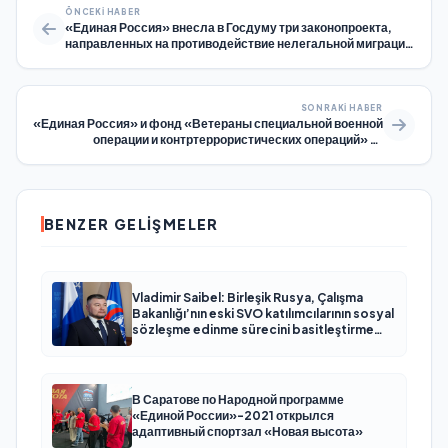
ÖNCEKI HABER
«Единая Россия» внесла в Госдуму три законопроекта,
направленных на противодействие нелегальной миграции
и защиту здоровья граждан
SONRAKI HABER
«Единая Россия» и фонд «Ветераны специальной военной
операции и контртеррористических операций» из
Екатеринбурга передали партию техники бойцам СВО в
Ростовской области
BENZER GELIŞMELER
Vladimir Saibel: Birleşik Rusya, Çalışma
Bakanlığı’nın eski SVO katılımcılarının sosyal
sözleşme edinme sürecini basitleştirme
kararını destekliyor
В Саратове по Народной программе
«Единой России»-2021 открылся
адаптивный спортзал «Новая высота»