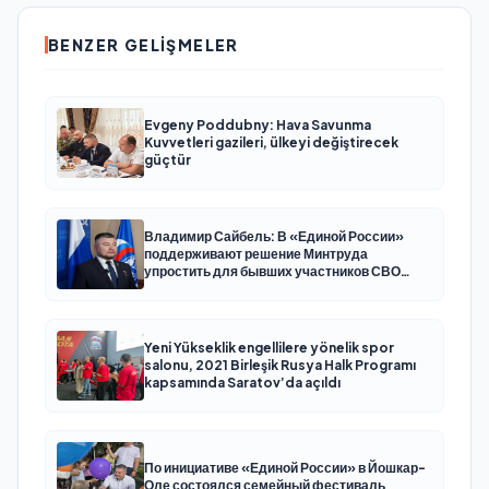
BENZER GELIŞMELER
Evgeny Poddubny: Hava Savunma
Kuvvetleri gazileri, ülkeyi değiştirecek
güçtür
Владимир Сайбель: В «Единой России»
поддерживают решение Минтруда
упростить для бывших участников СВО
получение соцконтракта
Yeni Yükseklik engellilere yönelik spor
salonu, 2021 Birleşik Rusya Halk Programı
kapsamında Saratov’da açıldı
По инициативе «Единой России» в Йошкар-
Оле состоялся семейный фестиваль