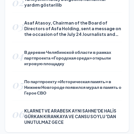
02
yardım göstərilib
03
Asaf Atasoy, Chairman of the Board of
Directors of Asfa Holding, sent a message on
the occasion of the July 24 Journalists and
Press Day
04
В деревне Челябинской области в рамках
партпроекта «Городская среда» открыли
игровую площадку
05
По партпроекту «Историческая память» в
Нижнем Новгороде появился мурал в память о
Герое СВО
06
KLARNET VE ARABESK AYNI SAHNE'DE HALİS
GÜRKAN KIRANKAYA VE CANSU SOYLU 'DAN
UNUTULMAZ GECE