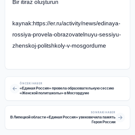
Bir itiraz oluşturun
kaynak:https://er.ru/activity/news/edinaya-
rossiya-provela-obrazovatelnuyu-sessiyu-
zhenskoj-politshkoly-v-mosgordume
ÖNCEKI HABER
«Единая Россия» провела образовательную сессию
«Женской политшколы» в Мосгордуме
SONRAKI HABER
В Липецкой области «Единая Россия» увековечила память
Героя России