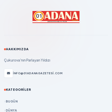
HAKKIMIZDA
Çukurova'nın Parlayan Yıldızı
INFO@01ADANAGAZETESI.COM
KATEGORILER
BUGÜN
DÜNYA