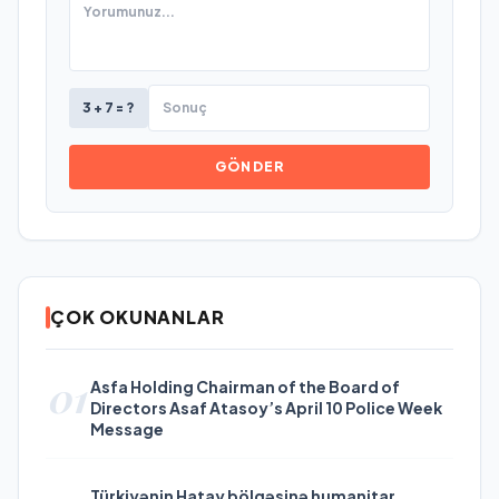
3 + 7 = ?
GÖNDER
ÇOK OKUNANLAR
01
Asfa Holding Chairman of the Board of
Directors Asaf Atasoy’s April 10 Police Week
Message
Türkiyənin Hatay bölgəsinə humanitar