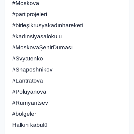
#Moskova
#partiprojeleri
#birleşikrusyakadınhareketi
#kadınsiyasalokulu
#MoskovaŞehirDuması
#Svyatenko
#Shaposhnikov
#Lantratova
#Poluyanova
#Rumyantsev
#bölgeler
Halkın kabulü