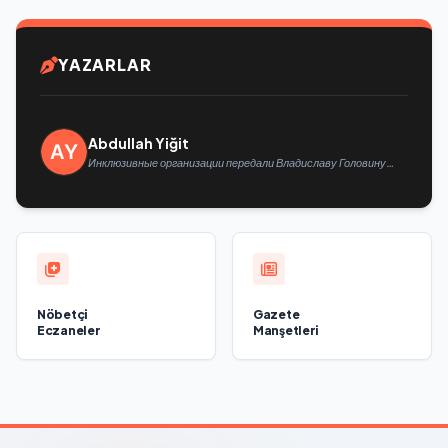
YAZARLAR
Abdullah Yiğit
Инклюзивные организации передали Владиславу Головину
предложения в новую Народную программу «Единой России»
Nöbetçi
Gazete
Eczaneler
Manşetleri