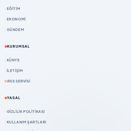
EĞİTİM
EKONOMİ
GÜNDEM
KURUMSAL
KÜNYE
İLETIŞIM
RSS SERVISI
YASAL
GIZLILIK POLITIKASI
KULLANIM ŞARTLARI