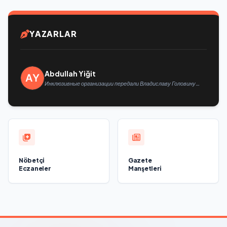
YAZARLAR
Abdullah Yiğit
Инклюзивные организации передали Владиславу Головину
предложения в новую Народную программу «Единой России»
Nöbetçi
Gazete
Eczaneler
Manşetleri