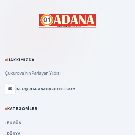
HAKKIMIZDA
Çukurova'nın Parlayan Yıldızı
INFO@01ADANAGAZETESI.COM
KATEGORILER
BUGÜN
DÜNYA