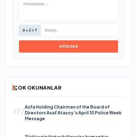
6 + 2 = ?
GÖNDER
ÇOK OKUNANLAR
01
Asfa Holding Chairman of the Board of
Directors Asaf Atasoy’s April 10 Police Week
Message
Türkiyənin Hatay bölgəsinə humanitar