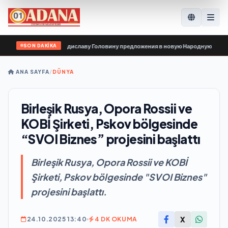
SON DAKİKA
ации передали Владиславу Головину предложения в новую Народную программ
ANA SAYFA
/
DÜNYA
Birleşik Rusya, Opora Rossii ve
KOBİ Şirketi, Pskov bölgesinde
“SVOI Biznes” projesini başlattı
Birleşik Rusya, Opora Rossii ve KOBİ
Şirketi, Pskov bölgesinde "SVOI Biznes"
projesini başlattı.
X
24.10.2025 13:40
4 DK OKUMA