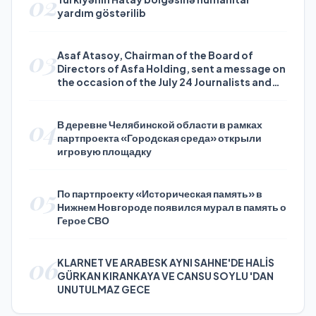
02
yardım göstərilib
03
Asaf Atasoy, Chairman of the Board of
Directors of Asfa Holding, sent a message on
the occasion of the July 24 Journalists and
Press Day
04
В деревне Челябинской области в рамках
партпроекта «Городская среда» открыли
игровую площадку
05
По партпроекту «Историческая память» в
Нижнем Новгороде появился мурал в память о
Герое СВО
06
KLARNET VE ARABESK AYNI SAHNE'DE HALİS
GÜRKAN KIRANKAYA VE CANSU SOYLU 'DAN
UNUTULMAZ GECE