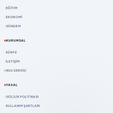
EĞİTİM
EKONOMİ
GÜNDEM
KURUMSAL
KÜNYE
İLETIŞIM
RSS SERVISI
YASAL
GIZLILIK POLITIKASI
KULLANIM ŞARTLARI