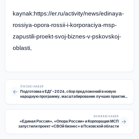
kaynak:https://er.ru/activity/news/edinaya-
rossiya-opora-rossii-i-korporaciya-msp-
zapustili-proekt-svoj-biznes-v-pskovskoj-
oblasti,
ÖNCEKI HABER
Подготовка к ЕДГ-2026, сбор предложений в новую
народную программу, масштабирование лучших практик:
Владимир Якушев обозначил задачи активу «Женского
движения Единой России»
SONRAKI HABER
«Единая Россия», «Опора России» и Корпорация МСП
запустили проект «СВОй бизнес» в Псковской области