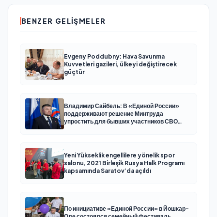
BENZER GELIŞMELER
Evgeny Poddubny: Hava Savunma
Kuvvetleri gazileri, ülkeyi değiştirecek
güçtür
Владимир Сайбель: В «Единой России»
поддерживают решение Минтруда
упростить для бывших участников СВО
получение соцконтракта
Yeni Yükseklik engellilere yönelik spor
salonu, 2021 Birleşik Rusya Halk Programı
kapsamında Saratov’da açıldı
По инициативе «Единой России» в Йошкар-
Оле состоялся семейный фестиваль