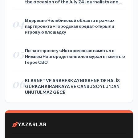
the occasion of the July 24 Journalists and
Press Day
04
В деревне Челябинской области в рамках
партпроекта «Городская среда» открыли
игровую площадку
05
По партпроекту «Историческая память» в
Нижнем Новгороде появился мурал в память о
Герое СВО
06
KLARNET VE ARABESK AYNI SAHNE'DE HALİS
GÜRKAN KIRANKAYA VE CANSU SOYLU 'DAN
UNUTULMAZ GECE
YAZARLAR