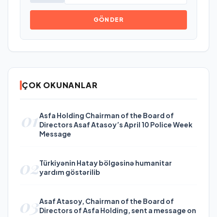
GÖNDER
ÇOK OKUNANLAR
01
Asfa Holding Chairman of the Board of
Directors Asaf Atasoy’s April 10 Police Week
Message
02
Türkiyənin Hatay bölgəsinə humanitar
yardım göstərilib
03
Asaf Atasoy, Chairman of the Board of
Directors of Asfa Holding, sent a message on