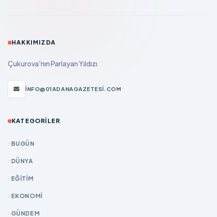
HAKKIMIZDA
Çukurova'nın Parlayan Yıldızı
INFO@01ADANAGAZETESI.COM
KATEGORILER
BUGÜN
DÜNYA
EĞİTİM
EKONOMİ
GÜNDEM