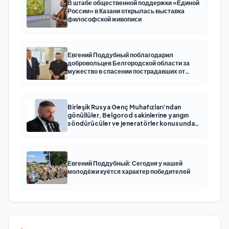
В штабе общественной поддержки «Единой
России» в Казани открылась выставка
философской живописи
Евгений Поддубный поблагодарил
добровольцев Белгородской области за
мужество в спасении пострадавших от
обстрелов
Birleşik Rusya Genç Muhafızları’ndan
gönüllüler, Belgorod sakinlerine yangın
söndürücüler ve jeneratörler konusunda
yardımcı olacak
Евгений Поддубный: Сегодня у нашей
молодёжи куётся характер победителей