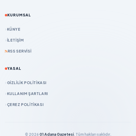
KURUMSAL
KÜNYE
İLETIŞIM
RSS SERVISI
YASAL
GIZLILIK POLITIKASI
KULLANIM ŞARTLARI
ÇEREZ POLITIKASI
© 2026
01 Adana Gazetesi
. Tüm hakları saklıdır.