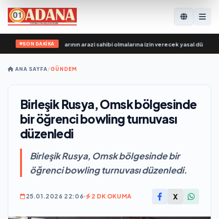
SON DAKİKA
lleri, SVO katılımcılarının arazi sahibi olmalarına izin verecek yasal düzenleme
ANA SAYFA
/
GÜNDEM
Birleşik Rusya, Omsk bölgesinde
bir öğrenci bowling turnuvası
düzenledi
Birleşik Rusya, Omsk bölgesinde bir
öğrenci bowling turnuvası düzenledi.
X
25.01.2026 22:06
2 DK OKUMA