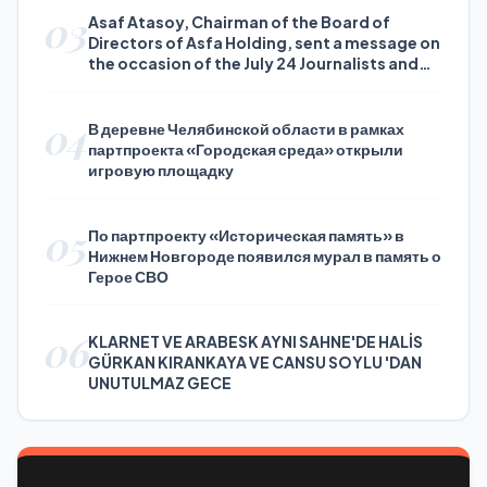
03
Asaf Atasoy, Chairman of the Board of
Directors of Asfa Holding, sent a message on
the occasion of the July 24 Journalists and
Press Day
04
В деревне Челябинской области в рамках
партпроекта «Городская среда» открыли
игровую площадку
05
По партпроекту «Историческая память» в
Нижнем Новгороде появился мурал в память о
Герое СВО
06
KLARNET VE ARABESK AYNI SAHNE'DE HALİS
GÜRKAN KIRANKAYA VE CANSU SOYLU 'DAN
UNUTULMAZ GECE