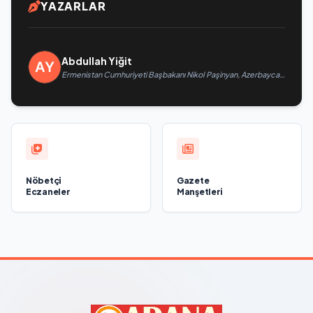
YAZARLAR
Abdullah Yiğit
Ermenistan Cumhuriyeti Başbakanı Nikol Paşinyan, Azerbaycan
Cumhuriyeti Cumhurbaşkanı İlham Aliyev’i aradı
Nöbetçi
Gazete
Eczaneler
Manşetleri