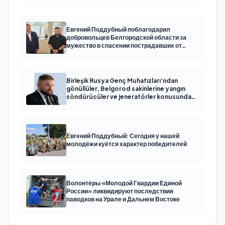
Евгений Поддубный поблагодарил
добровольцев Белгородской области за
мужество в спасении пострадавших от
обстрелов
Birleşik Rusya Genç Muhafızları’ndan
gönüllüler, Belgorod sakinlerine yangın
söndürücüler ve jeneratörler konusunda
yardımcı olacak
Евгений Поддубный: Сегодня у нашей
молодёжи куётся характер победителей
Волонтёры «Молодой Гвардии Единой
России» ликвидируют последствия
паводков на Урале и Дальнем Востоке