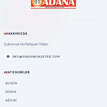
HAKKIMIZDA
Çukurova'nın Parlayan Yıldızı
INFO@01ADANAGAZETESI.COM
KATEGORILER
BUGÜN
DÜNYA
EĞİTİM