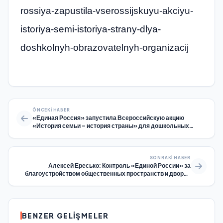
rossiya-zapustila-vserossijskuyu-akciyu-
istoriya-semi-istoriya-strany-dlya-
doshkolnyh-obrazovatelnyh-organizacij
ÖNCEKI HABER
«Единая Россия» запустила Всероссийскую акцию
«История семьи – история страны» для дошкольных
образовательных организаций
SONRAKI HABER
Алексей Ересько: Контроль «Единой России» за
благоустройством общественных пространств и дворов
улучшил качество работ на объектах
BENZER GELIŞMELER