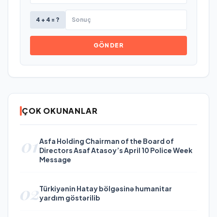
4 + 4 = ?
GÖNDER
ÇOK OKUNANLAR
01
Asfa Holding Chairman of the Board of
Directors Asaf Atasoy’s April 10 Police Week
Message
02
Türkiyənin Hatay bölgəsinə humanitar
yardım göstərilib