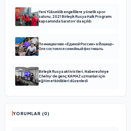
Yeni Yükseklik engellilere yönelik spor
salonu, 2021 Birleşik Rusya Halk Programı
kapsamında Saratov’da açıldı
По инициативе «Единой России» в Йошкар-
Оле состоялся семейный фестиваль
Birleşik Rusya aktivistleri, Naberezhnye
Chelny’de genç KAMAZ uzmanları için
eğitim etkinlikleri düzenledi
YORUMLAR (0)