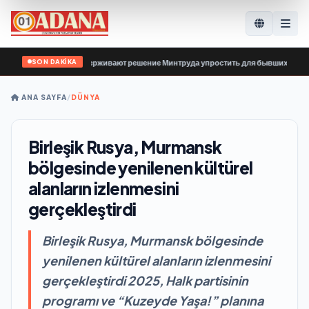
SON DAKİKA
иной России» поддерживают решение Минтруда упростить для бывших участнико
ANA SAYFA
/
DÜNYA
Birleşik Rusya, Murmansk
bölgesinde yenilenen kültürel
alanların izlenmesini
gerçekleştirdi
Birleşik Rusya, Murmansk bölgesinde
yenilenen kültürel alanların izlenmesini
gerçekleştirdi 2025, Halk partisinin
programı ve “Kuzeyde Yaşa!” planına