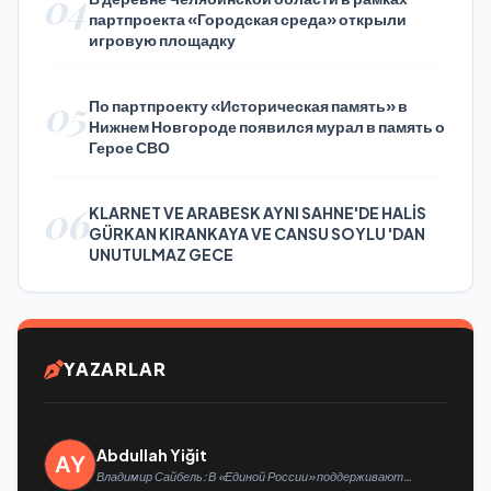
04
партпроекта «Городская среда» открыли
игровую площадку
05
По партпроекту «Историческая память» в
Нижнем Новгороде появился мурал в память о
Герое СВО
06
KLARNET VE ARABESK AYNI SAHNE'DE HALİS
GÜRKAN KIRANKAYA VE CANSU SOYLU 'DAN
UNUTULMAZ GECE
YAZARLAR
Abdullah Yiğit
Владимир Сайбель: В «Единой России» поддерживают