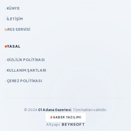
KÜNYE
İLETIŞIM
RSS SERVISI
YASAL
GIZLILIK POLITIKASI
KULLANIM ŞARTLARI
ÇEREZ POLITIKASI
© 2026
01 Adana Gazetesi
. Tüm hakları saklıdır.
HABER YAZILIMI
Altyapı:
BEYNSOFT