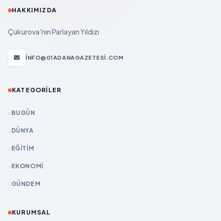
HAKKIMIZDA
Çukurova'nın Parlayan Yıldızı
INFO@01ADANAGAZETESI.COM
KATEGORILER
BUGÜN
DÜNYA
EĞİTİM
EKONOMİ
GÜNDEM
KURUMSAL