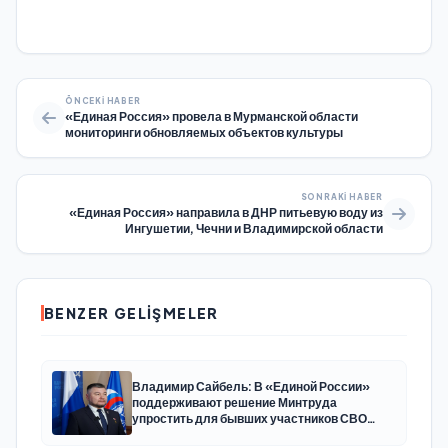
ÖNCEKI HABER
«Единая Россия» провела в Мурманской области
мониторинги обновляемых объектов культуры
SONRAKI HABER
«Единая Россия» направила в ДНР питьевую воду из
Ингушетии, Чечни и Владимирской области
BENZER GELIŞMELER
Владимир Сайбель: В «Единой России»
поддерживают решение Минтруда
упростить для бывших участников СВО
получение соцконтракта