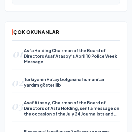
ÇOK OKUNANLAR
01
Asfa Holding Chairman of the Board of
Directors Asaf Atasoy’s April 10 Police Week
Message
02
Türkiyənin Hatay bölgəsinə humanitar
yardım göstərilib
03
Asaf Atasoy, Chairman of the Board of
Directors of Asfa Holding, sent a message on
the occasion of the July 24 Journalists and
Press Day
В деревне Челябинской области в рамках