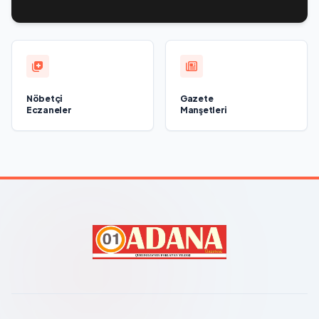
решение Минтруда упростить для бывших участников СВО
получение соцконтракта
Nöbetçi
Gazete
Eczaneler
Manşetleri