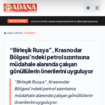
SON DAKİKA
иной России» провела по всей стране мероприятия ко Дню физкультурника
•
E
ANA SAYFA
/
SİYASET
“Birleşik Rusya”, Krasnodar
Bölgesi’ndeki petrol sızıntısına
müdahale alanında çalışan
gönüllülerin önerilerini uyguluyor
"Birleşik Rusya", Krasnodar
Bölgesi'ndeki petrol sızıntısına
müdahale alanında çalışan gönüllülerin
önerilerini uyguluyor.