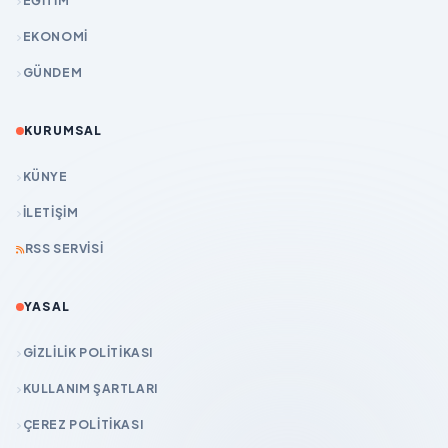
EĞİTİM
EKONOMİ
GÜNDEM
KURUMSAL
KÜNYE
İLETIŞIM
RSS SERVISI
YASAL
GIZLILIK POLITIKASI
KULLANIM ŞARTLARI
ÇEREZ POLITIKASI