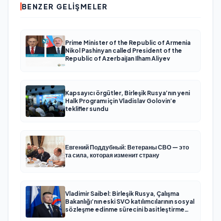
BENZER GELIŞMELER
Prime Minister of the Republic of Armenia
Nikol Pashinyan called President of the
Republic of Azerbaijan Ilham Aliyev
Kapsayıcı örgütler, Birleşik Rusya’nın yeni
Halk Programı için Vladislav Golovin’e
teklifler sundu
Евгений Поддубный: Ветераны СВО — это
та сила, которая изменит страну
Vladimir Saibel: Birleşik Rusya, Çalışma
Bakanlığı’nın eski SVO katılımcılarının sosyal
sözleşme edinme sürecini basitleştirme
kararını destekliyor