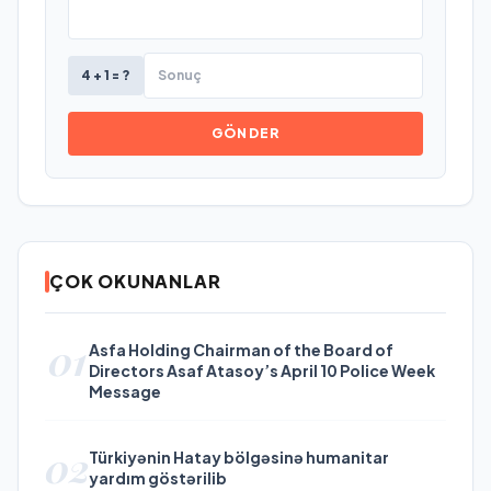
4 + 1 = ?
GÖNDER
ÇOK OKUNANLAR
01
Asfa Holding Chairman of the Board of
Directors Asaf Atasoy’s April 10 Police Week
Message
02
Türkiyənin Hatay bölgəsinə humanitar
yardım göstərilib