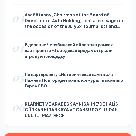
03
Asaf Atasoy, Chairman of the Board of
Directors of Asfa Holding, sent a message on
the occasion of the July 24 Journalists and
Press Day
04
В деревне Челябинской области в рамках
партпроекта «Городская среда» открыли
игровую площадку
05
По партпроекту «Историческая память» в
Нижнем Новгороде появился мурал в память о
Герое СВО
06
KLARNET VE ARABESK AYNI SAHNE'DE HALİS
GÜRKAN KIRANKAYA VE CANSU SOYLU 'DAN
UNUTULMAZ GECE