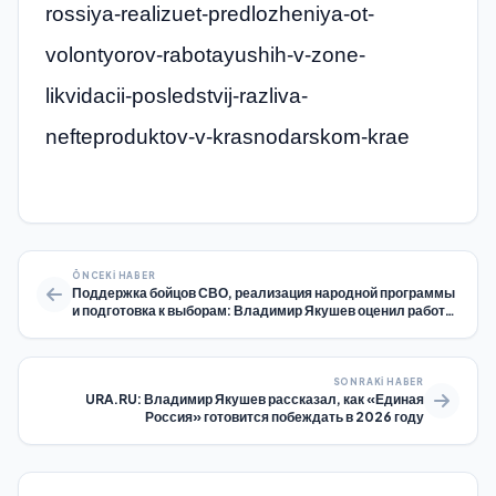
rossiya-realizuet-predlozheniya-ot-
volontyorov-rabotayushih-v-zone-
likvidacii-posledstvij-razliva-
nefteproduktov-v-krasnodarskom-krae
ÖNCEKI HABER
Поддержка бойцов СВО, реализация народной программы
и подготовка к выборам: Владимир Якушев оценил работу
«Единой России» в Рязанской области
SONRAKI HABER
URA.RU: Владимир Якушев рассказал, как «Единая
Россия» готовится побеждать в 2026 году