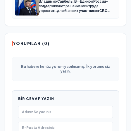
Владимир Сайбель: В «Единой России»
поддерживают решение Минтруда
упростить для бывших участников СВО
получение соцконтракта
YORUMLAR (0)
Bu habere henüz yorum yapılmamış. İlk yorumu siz
yazın.
BIR CEVAP YAZIN