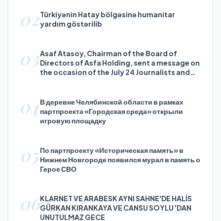
02
Türkiyənin Hatay bölgəsinə humanitar
yardım göstərilib
03
Asaf Atasoy, Chairman of the Board of
Directors of Asfa Holding, sent a message on
the occasion of the July 24 Journalists and
Press Day
04
В деревне Челябинской области в рамках
партпроекта «Городская среда» открыли
игровую площадку
05
По партпроекту «Историческая память» в
Нижнем Новгороде появился мурал в память о
Герое СВО
06
KLARNET VE ARABESK AYNI SAHNE'DE HALİS
GÜRKAN KIRANKAYA VE CANSU SOYLU 'DAN
UNUTULMAZ GECE