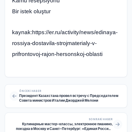
Kamu resepsiyonu
Bir istek oluştur
kaynak:https://er.ru/activity/news/edinaya-
rossiya-dostavila-strojmaterialy-v-
prifrontovoj-rajon-hersonskoj-oblasti
ÖNCEKI HABER
Президент Казахстана провел встречу с Председателем
Совета министров Италии Джорджей Мелони
SONRAKI HABER
Кулинарные мастер-классы, электронное пианино,
поездка в Москву и Санкт-Петербург: «Единая Россия»