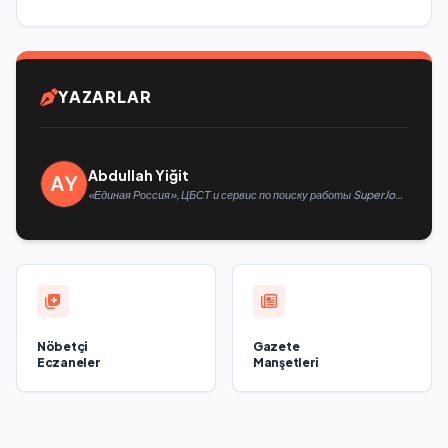
YAZARLAR
Abdullah Yiğit
«Единая Россия», ЦБСТ и сервис по поиску работы SuperJob
создадут первую в России специализированную платформу
для трудоустройства ветеранов СВО
Nöbetçi
Gazete
Eczaneler
Manşetleri