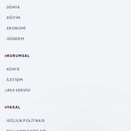
DÜNYA
EĞİTİM
EKONOMİ
GÜNDEM
KURUMSAL
KÜNYE
İLETIŞIM
RSS SERVISI
YASAL
GIZLILIK POLITIKASI