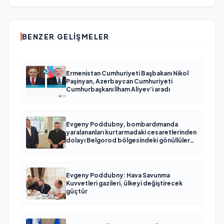
исполнила мечты детей со всей страны
BENZER GELIŞMELER
Ermenistan Cumhuriyeti Başbakanı Nikol
Paşinyan, Azerbaycan Cumhuriyeti
Cumhurbaşkanı İlham Aliyev’i aradı
Evgeny Poddubny, bombardımanda
yaralananları kurtarmadaki cesaretlerinden
dolayı Belgorod bölgesindeki gönüllülere
teşekkür etti
Evgeny Poddubny: Hava Savunma
Kuvvetleri gazileri, ülkeyi değiştirecek
güçtür