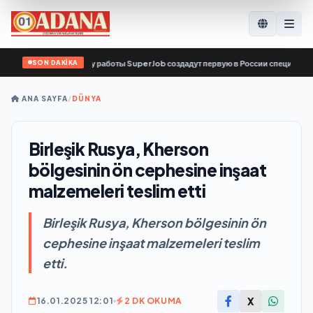
SON DAKİKA
 и сервис по поиску работы SuperJob создадут первую в России специализиро
ANA SAYFA
/
DÜNYA
Birleşik Rusya, Kherson
bölgesinin ön cephesine inşaat
malzemeleri teslim etti
Birleşik Rusya, Kherson bölgesinin ön
cephesine inşaat malzemeleri teslim
etti.
X
16.01.2025 12:01
2 DK OKUMA