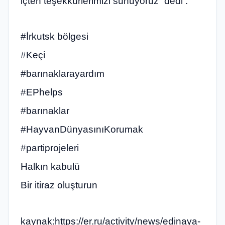
içten teşekkürlerimizi sunuyoruz” dedi .
#İrkutsk bölgesi
#Keçi
#barınaklarayardım
#EPhelps
#barınaklar
#HayvanDünyasınıKorumak
#partiprojeleri
Halkın kabulü
Bir itiraz oluşturun
kaynak:https://er.ru/activity/news/edinaya-