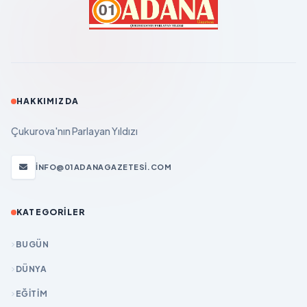
HAKKIMIZDA
Çukurova'nın Parlayan Yıldızı
INFO@01ADANAGAZETESI.COM
KATEGORILER
BUGÜN
DÜNYA
EĞİTİM