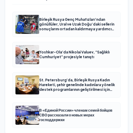
Birleşik Rusya Genç Muhafızları’ndan
gönüllüler, Ural ve Uzak Doğu’daki sellerin
sonuçlarını ortadan kaldırmaya yardımcı
oluyor
Yoshkar-Ola’da Nikolai Valuev, “Sağlıklı
Cumhuriyet” projesiyle tanıştı
St. Petersburg’da, Birleşik Rusya Kadın
Hareketi, şehir genelinde kadınlara yönelik
destek programlarının geliştirilmesi için
öneriler hazırladı
В «Единой России» членам семей бойцов
СВО рассказали о новых мерах
господдержки