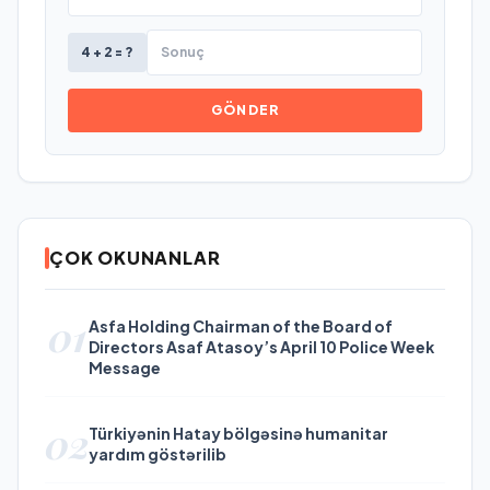
4 + 2 = ?
GÖNDER
ÇOK OKUNANLAR
01
Asfa Holding Chairman of the Board of
Directors Asaf Atasoy’s April 10 Police Week
Message
02
Türkiyənin Hatay bölgəsinə humanitar
yardım göstərilib