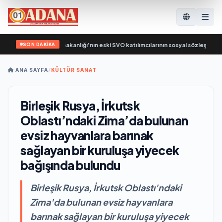
SON DAKİKA
eşik Rusya, Çalışma Bakanlığı’nın eski SVO katılımcılarının sosyal sözleşme edin
ANA SAYFA
/
KÜLTÜR SANAT
Birleşik Rusya, İrkutsk
Oblastı’ndaki Zima’da bulunan
evsiz hayvanlara barınak
sağlayan bir kuruluşa yiyecek
bağışında bulundu
Birleşik Rusya, İrkutsk Oblastı'ndaki
Zima'da bulunan evsiz hayvanlara
barınak sağlayan bir kuruluşa yiyecek