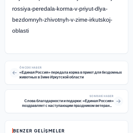
rossiya-peredala-korma-v-priyut-dlya-
bezdomnyh-zhivotnyh-v-zime-irkutskoj-
oblasti
ÖNCEKI HABER
«Единая Россия» передала корма в приют для бездомных
животных в Зиме Иркутской области
SONRAKI HABER
Слова благодарности и подарки: «Единая Россия»
поздравляет с наступающим праздником ветеранов
Великой Отечественной войны в регионах
BENZER GELIŞMELER