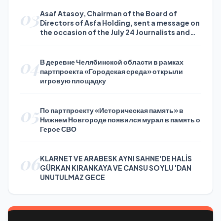
03
Asaf Atasoy, Chairman of the Board of
Directors of Asfa Holding, sent a message on
the occasion of the July 24 Journalists and
Press Day
04
В деревне Челябинской области в рамках
партпроекта «Городская среда» открыли
игровую площадку
05
По партпроекту «Историческая память» в
Нижнем Новгороде появился мурал в память о
Герое СВО
06
KLARNET VE ARABESK AYNI SAHNE'DE HALİS
GÜRKAN KIRANKAYA VE CANSU SOYLU 'DAN
UNUTULMAZ GECE