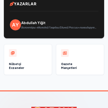
YAZARLAR
Abdullah Yiğit
Волонтёры «Молодой Гвардии Единой России» ликвидируют
последствия паводков на Урале и Дальнем Востоке
Nöbetçi
Gazete
Eczaneler
Manşetleri