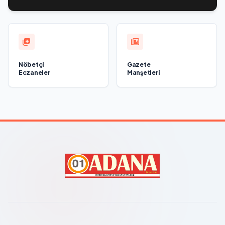
Nöbetçi
Gazete
Eczaneler
Manşetleri