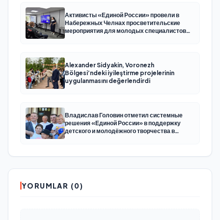
Активисты «Единой России» провели в
Набережных Челнах просветительские
мероприятия для молодых специалистов
КАМАЗа
Alexander Sidyakin, Voronezh
Bölgesi’ndeki iyileştirme projelerinin
uygulanmasını değerlendirdi
Владислав Головин отметил системные
решения «Единой России» в поддержку
детского и молодёжного творчества в
Новодвинске Архангельской области
YORUMLAR (0)