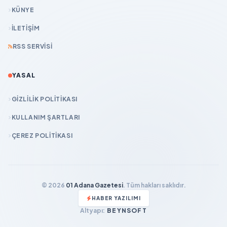
KÜNYE
İLETIŞIM
RSS SERVISI
YASAL
GIZLILIK POLITIKASI
KULLANIM ŞARTLARI
ÇEREZ POLITIKASI
© 2026
01 Adana Gazetesi
. Tüm hakları saklıdır.
HABER YAZILIMI
Altyapı:
BEYNSOFT