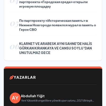
партпроекта «Городская среда» открыли
игровую площадку
05
По партпроекту «Историческая память» в
Нижнем Новгороде появился мурал в память о
Герое СВО
06
KLARNET VE ARABESK AYNI SAHNE'DE HALİS
GÜRKAN KIRANKAYA VE CANSU SOYLU 'DAN
UNUTULMAZ GECE
YAZARLAR
Abdullah Yiğit
Yeni Yükseklik engellilere yönelik spor salonu, 2021 Birleşik
Rusya Halk Programı kapsamında Saratov’da açıldı