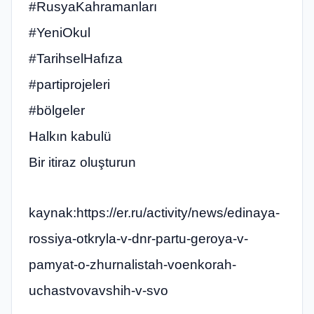
#RusyaKahramanları
#YeniOkul
#TarihselHafıza
#partiprojeleri
#bölgeler
Halkın kabulü
Bir itiraz oluşturun
kaynak:https://er.ru/activity/news/edinaya-
rossiya-otkryla-v-dnr-partu-geroya-v-
pamyat-o-zhurnalistah-voenkorah-
uchastvovavshih-v-svo