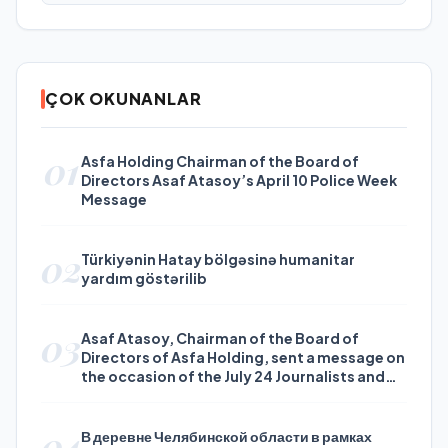
ÇOK OKUNANLAR
01
Asfa Holding Chairman of the Board of
Directors Asaf Atasoy’s April 10 Police Week
Message
02
Türkiyənin Hatay bölgəsinə humanitar
yardım göstərilib
03
Asaf Atasoy, Chairman of the Board of
Directors of Asfa Holding, sent a message on
the occasion of the July 24 Journalists and
Press Day
04
В деревне Челябинской области в рамках