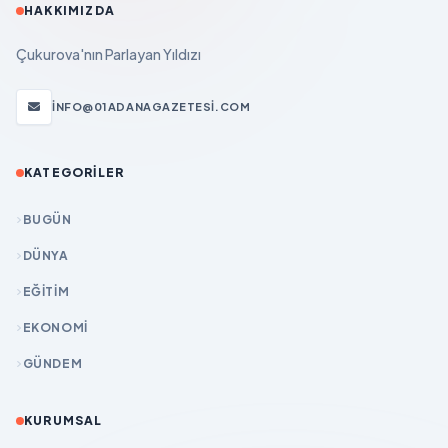
HAKKIMIZDA
Çukurova'nın Parlayan Yıldızı
INFO@01ADANAGAZETESI.COM
KATEGORILER
BUGÜN
DÜNYA
EĞİTİM
EKONOMİ
GÜNDEM
KURUMSAL