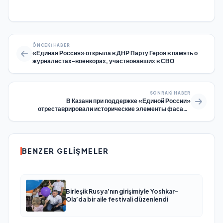
ÖNCEKI HABER
«Единая Россия» открыла в ДНР Парту Героя в память о
журналистах-военкорах, участвовавших в СВО
SONRAKI HABER
В Казани при поддержке «Единой России»
отреставрировали исторические элементы фасада
Дворца детского творчества
BENZER GELIŞMELER
Birleşik Rusya’nın girişimiyle Yoshkar-
Ola’da bir aile festivali düzenlendi