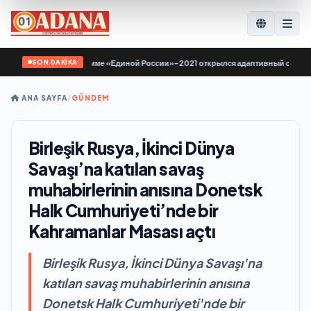
SON DAKİKA
по Народной программе «Единой России»-2021 открылся адаптивный спортзал 
ANA SAYFA
/
GÜNDEM
Birleşik Rusya, İkinci Dünya
Savaşı’na katılan savaş
muhabirlerinin anısına Donetsk
Halk Cumhuriyeti’nde bir
Kahramanlar Masası açtı
Birleşik Rusya, İkinci Dünya Savaşı'na
katılan savaş muhabirlerinin anısına
Donetsk Halk Cumhuriyeti'nde bir