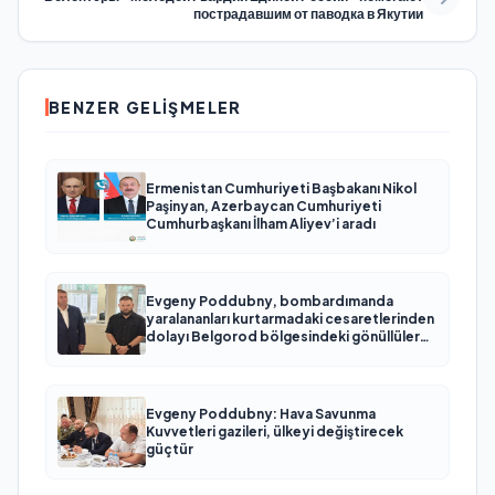
пострадавшим от паводка в Якутии
BENZER GELIŞMELER
Ermenistan Cumhuriyeti Başbakanı Nikol
Paşinyan, Azerbaycan Cumhuriyeti
Cumhurbaşkanı İlham Aliyev’i aradı
Evgeny Poddubny, bombardımanda
yaralananları kurtarmadaki cesaretlerinden
dolayı Belgorod bölgesindeki gönüllülere
teşekkür etti
Evgeny Poddubny: Hava Savunma
Kuvvetleri gazileri, ülkeyi değiştirecek
güçtür