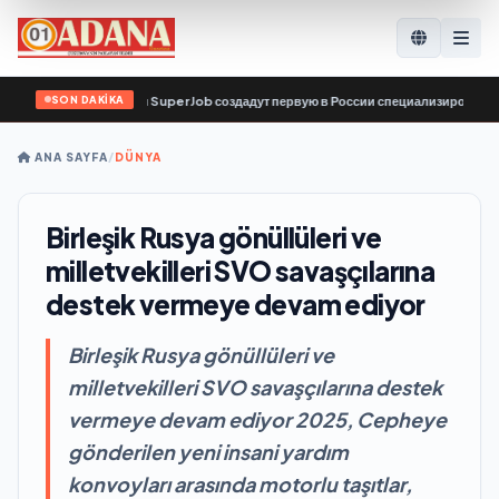
SON DAKİKA
 по поиску работы SuperJob создадут первую в России специализированную пла
ANA SAYFA
/
DÜNYA
Birleşik Rusya gönüllüleri ve
milletvekilleri SVO savaşçılarına
destek vermeye devam ediyor
Birleşik Rusya gönüllüleri ve
milletvekilleri SVO savaşçılarına destek
vermeye devam ediyor 2025, Cepheye
gönderilen yeni insani yardım
konvoyları arasında motorlu taşıtlar,