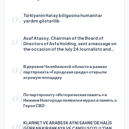
02
Türkiyənin Hatay bölgəsinə humanitar
yardım göstərilib
03
Asaf Atasoy, Chairman of the Board of
Directors of Asfa Holding, sent a message on
the occasion of the July 24 Journalists and
Press Day
04
В деревне Челябинской области в рамках
партпроекта «Городская среда» открыли
игровую площадку
05
По партпроекту «Историческая память» в
Нижнем Новгороде появился мурал в память о
Герое СВО
06
KLARNET VE ARABESK AYNI SAHNE'DE HALİS
GÜRKAN KIRANKAYA VE CANSU SOYLU 'DAN