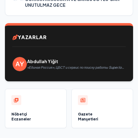
UNUTULMAZ GECE
YAZARLAR
Abdullah Yiğit
«Единая Россия», ЦБСТ и сервис по поиску работы SuperJob
создадут первую в России специализированную платформу
для трудоустройства ветеранов СВО
Nöbetçi
Gazete
Eczaneler
Manşetleri