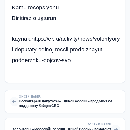
Kamu resepsiyonu
Bir itiraz oluşturun
kaynak:https://er.ru/activity/news/volontyory-
i-deputaty-edinoj-rossii-prodolzhayut-
podderzhku-bojcov-svo
ÖNCEKI HABER
Волонтёры и депутаты «Единой России» продолжают
поддержку бойцов СВО
SONRAKI HABER
Волонтёры «Молодой Гвардии Единой России» помогают