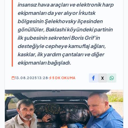
insansız hava araçları ve elektronik harp
ekipmanları da yer alıyor İrkutsk
bölgesinin Şelekhovsky ilçesinden
gönüllüler, Baklashi köyündeki partinin
ilk şubesinin sekreteri Boris Grif'in
desteğiyle cepheye kamuflaj ağları,
kasklar, ilk yardım çantaları ve diğer
ekipmanları bağışladı.
X
13.08.2025 13:28
5 DK OKUMA