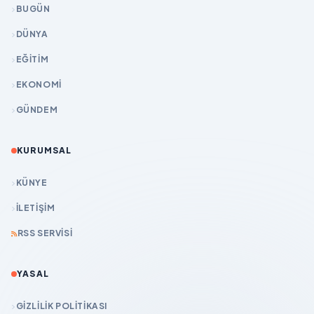
BUGÜN
DÜNYA
EĞİTİM
EKONOMİ
GÜNDEM
KURUMSAL
KÜNYE
İLETIŞIM
RSS SERVISI
YASAL
GIZLILIK POLITIKASI