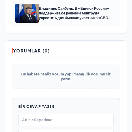
Владимир Сайбель: В «Единой России»
поддерживают решение Минтруда
упростить для бывших участников СВО
получение соцконтракта
YORUMLAR (0)
Bu habere henüz yorum yapılmamış. İlk yorumu siz
yazın.
BIR CEVAP YAZIN