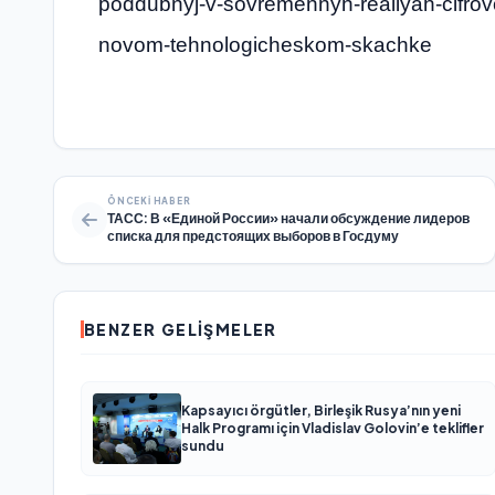
poddubnyj-v-sovremennyh-realiyah-cifrovo
novom-tehnologicheskom-skachke
ÖNCEKI HABER
ТАСС: В «Единой России» начали обсуждение лидеров
списка для предстоящих выборов в Госдуму
BENZER GELIŞMELER
Kapsayıcı örgütler, Birleşik Rusya’nın yeni
Halk Programı için Vladislav Golovin’e teklifler
sundu