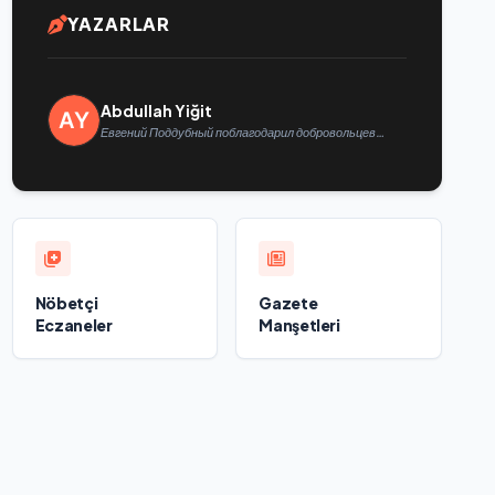
YAZARLAR
Abdullah Yiğit
Евгений Поддубный поблагодарил добровольцев
Белгородской области за мужество в спасении
пострадавших от обстрелов
Nöbetçi
Gazete
Eczaneler
Manşetleri