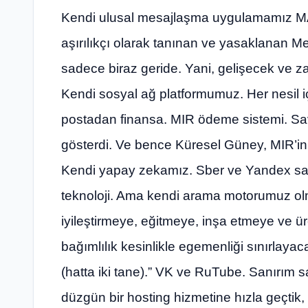
Kendi ulusal mesajlaşma uygulamamız M
aşırılıkçı olarak tanınan ve yasaklanan Met
sadece biraz geride. Yani, gelişecek ve zat
Kendi sosyal ağ platformumuz. Her nesil içi
postadan finansa. MIR ödeme sistemi. Sava
gösterdi. Ve bence Küresel Güney, MIR’in 
Kendi yapay zekamız. Sber ve Yandex sayes
teknoloji. Ama kendi arama motorumuz ol
iyileştirmeye, eğitmeye, inşa etmeye ve ü
bağımlılık kesinlikle egemenliği sınırlayac
(hatta iki tane).” VK ve RuTube. Sanırım s
düzgün bir hosting hizmetine hızla geçtik, 