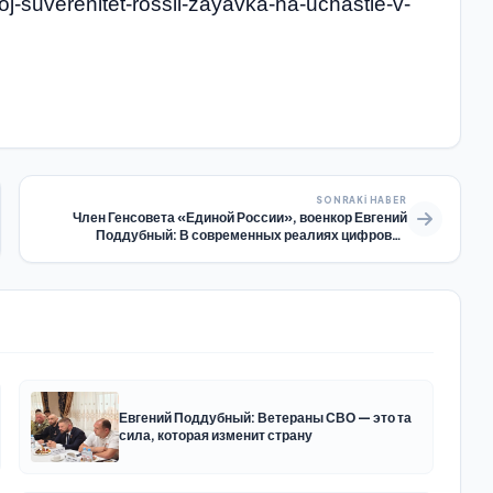
j-suverenitet-rossii-zayavka-na-uchastie-v-
SONRAKI HABER
Член Генсовета «Единой России», военкор Евгений
Поддубный: В современных реалиях цифровой
суверенитет России — заявка на участие в новом
технологическом скачке
Евгений Поддубный: Ветераны СВО — это та
сила, которая изменит страну