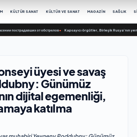
EM
KÜLTÜR SANAT
KÜLTÜR VE SANAT
MAGAZİN
SAĞLIK
S
пострадавших от обстрелов
•
Kapsayıcı örgütler, Birleşik Rusya’nın yeni Halk P
onseyi üyesi ve savaş
oddubny: Günümüz
ın dijital egemenliği,
çramaya katılma
 savaş muhabiri Yevgeny Poddubny: Günümüz