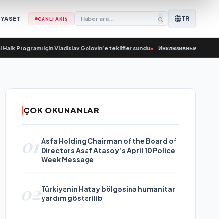
TR
İYASET
CANLI AKIŞ
rogramı için Vladislav Golovin’e teklifler sundu
•
Инклюзивные организации пе
ÇOK OKUNANLAR
01
Asfa Holding Chairman of the Board of
Directors Asaf Atasoy’s April 10 Police
Week Message
02
Türkiyənin Hatay bölgəsinə humanitar
yardım göstərilib