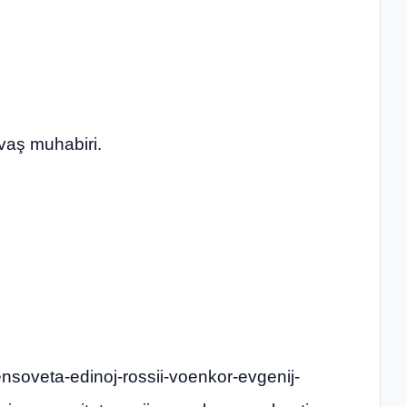
vaş muhabiri.
ensoveta-edinoj-rossii-voenkor-evgenij-