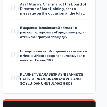
03
Asaf Atasoy, Chairman of the Board of
Directors of Asfa Holding, sent a
message on the occasion of the July 24
Journalists and Press Day
04
В деревне Челябинской области в
рамках партпроекта «Городская среда»
открыли игровую площадку
05
По партпроекту «Историческая память»
в Нижнем Новгороде появился мурал в
память о Герое СВО
06
KLARNET VE ARABESK AYNI SAHNE'DE
HALİS GÜRKAN KIRANKAYA VE CANSU
SOYLU 'DAN UNUTULMAZ GECE