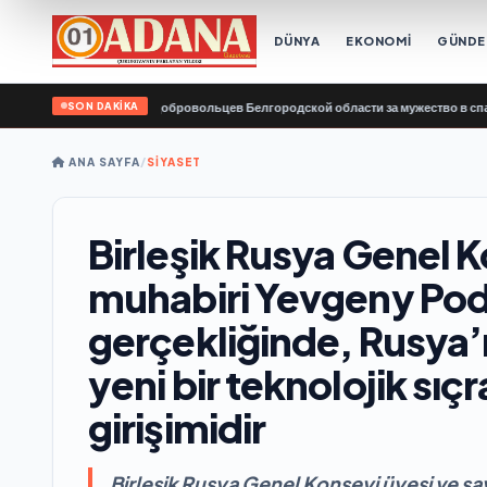
DÜNYA
EKONOMİ
GÜND
SON DAKİKA
ый поблагодарил добровольцев Белгородской области за мужество в спасении 
ANA SAYFA
/
SİYASET
Birleşik Rusya Genel K
muhabiri Yevgeny P
gerçekliğinde, Rusya’n
yeni bir teknolojik sı
girişimidir
Birleşik Rusya Genel Konseyi üyesi ve