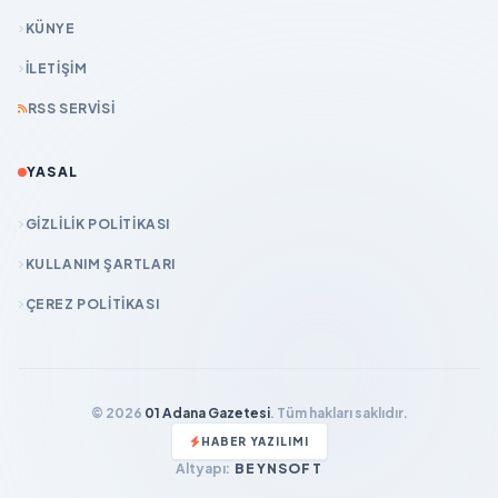
KÜNYE
İLETIŞIM
RSS SERVISI
YASAL
GIZLILIK POLITIKASI
KULLANIM ŞARTLARI
ÇEREZ POLITIKASI
© 2026
01 Adana Gazetesi
. Tüm hakları saklıdır.
HABER YAZILIMI
Altyapı:
BEYNSOFT