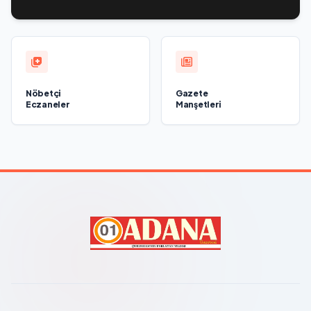
Nöbetçi
Gazete
Eczaneler
Manşetleri