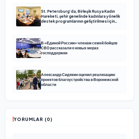
St. Petersburg’da, Birleşik Rusya Kadın
Hareketi, şehir genelinde kadınlara yönelik
destek programlarının geliştirilmesi için
öneriler hazırladı
В «Единой России» членам семей бойцов
СВО рассказали о новых мерах
господдержки
Александр Сидякин оценил реализацию
проектов благоустройства в Воронежской
области
YORUMLAR (0)