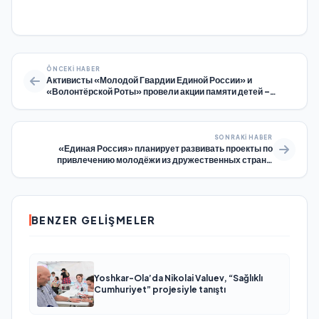
ÖNCEKI HABER
Активисты «Молодой Гвардии Единой России» и
«Волонтёрской Роты» провели акции памяти детей –
жертв войны в Донбассе
SONRAKI HABER
«Единая Россия» планирует развивать проекты по
привлечению молодёжи из дружественных стран в
Российские студенческие отряды
BENZER GELIŞMELER
Yoshkar-Ola’da Nikolai Valuev, “Sağlıklı
Cumhuriyet” projesiyle tanıştı