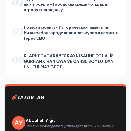
04
партпроекта «Городская среда» открыли
игровую площадку
05
По партпроекту «Историческая память» в
Нижнем Новгороде появился мурал в память о
Герое СВО
06
KLARNET VE ARABESK AYNI SAHNE'DE HALİS
GÜRKAN KIRANKAYA VE CANSU SOYLU 'DAN
UNUTULMAZ GECE
YAZARLAR
Abdullah Yiğit
Yeni Yükseklik engellilere yönelik spor salonu, 2021 Birleşik
Rusya Halk Programı kapsamında Saratov’da açıldı