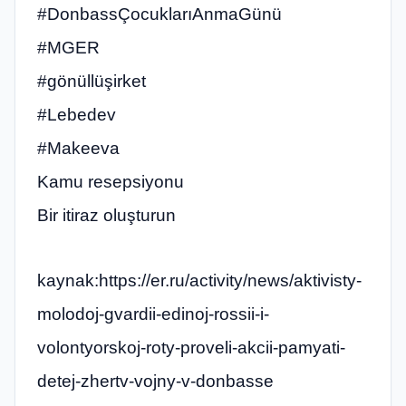
#DonbassÇocuklarıAnmaGünü
#‎MGER
#gönüllüşirket
#Lebedev
#Makeeva
Kamu resepsiyonu
Bir itiraz oluşturun
kaynak:https://er.ru/activity/news/aktivisty-
molodoj-gvardii-edinoj-rossii-i-
volontyorskoj-roty-proveli-akcii-pamyati-
detej-zhertv-vojny-v-donbasse