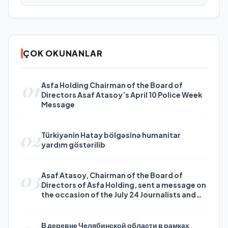
ÇOK OKUNANLAR
01
Asfa Holding Chairman of the Board of
Directors Asaf Atasoy’s April 10 Police Week
Message
02
Türkiyənin Hatay bölgəsinə humanitar
yardım göstərilib
03
Asaf Atasoy, Chairman of the Board of
Directors of Asfa Holding, sent a message on
the occasion of the July 24 Journalists and
Press Day
В деревне Челябинской области в рамках