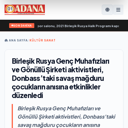
SON DAKİKA
ngellilere yönelik spor salonu, 2021 Birleşik Rusya Halk Programı kapsamında S
ANA SAYFA
/
KÜLTÜR SANAT
Birleşik Rusya Genç Muhafızları
ve Gönüllü Şirketi aktivistleri,
Donbass’taki savaş mağduru
çocukların anısına etkinlikler
düzenledi
Birleşik Rusya Genç Muhafızları ve
Gönüllü Şirketi aktivistleri, Donbass'taki
savaş mağduru çocukların anısına