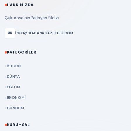
HAKKIMIZDA
Çukurova'nın Parlayan Yıldızı
INFO@01ADANAGAZETESI.COM
KATEGORILER
BUGÜN
DÜNYA
EĞİTİM
EKONOMİ
GÜNDEM
KURUMSAL