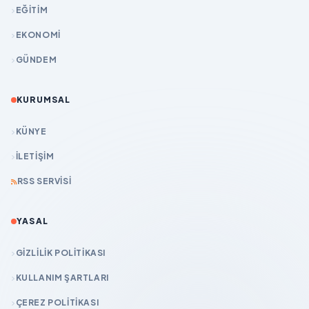
EĞİTİM
EKONOMİ
GÜNDEM
KURUMSAL
KÜNYE
İLETIŞIM
RSS SERVISI
YASAL
GIZLILIK POLITIKASI
KULLANIM ŞARTLARI
ÇEREZ POLITIKASI