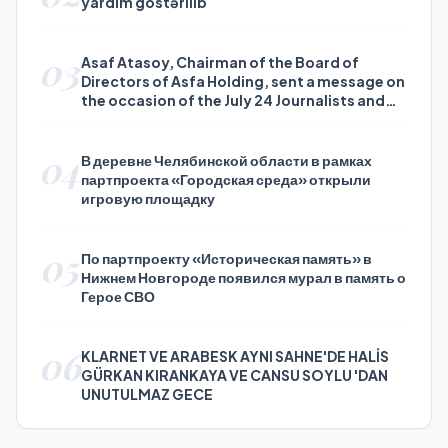
yardım göstərilib
03
Asaf Atasoy, Chairman of the Board of
Directors of Asfa Holding, sent a message on
the occasion of the July 24 Journalists and
Press Day
04
В деревне Челябинской области в рамках
партпроекта «Городская среда» открыли
игровую площадку
05
По партпроекту «Историческая память» в
Нижнем Новгороде появился мурал в память о
Герое СВО
06
KLARNET VE ARABESK AYNI SAHNE'DE HALİS
GÜRKAN KIRANKAYA VE CANSU SOYLU 'DAN
UNUTULMAZ GECE