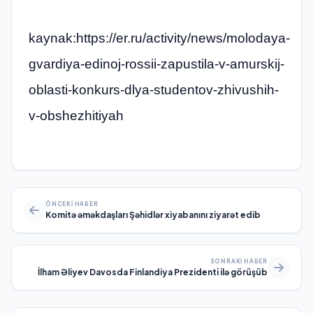
kaynak:https://er.ru/activity/news/molodaya-
gvardiya-edinoj-rossii-zapustila-v-amurskij-
oblasti-konkurs-dlya-studentov-zhivushih-
v-obshezhitiyah
ÖNCEKI HABER
Komitə əməkdaşları Şəhidlər xiyabanını ziyarət edib
SONRAKI HABER
İlham Əliyev Davosda Finlandiya Prezidenti ilə görüşüb