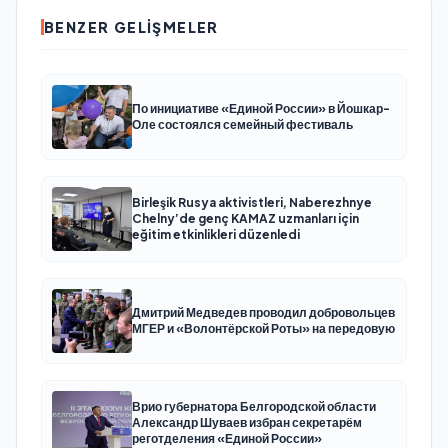
BENZER GELIŞMELER
По инициативе «Единой России» в Йошкар-
Оле состоялся семейный фестиваль
Birleşik Rusya aktivistleri, Naberezhnye
Chelny’de genç KAMAZ uzmanları için
eğitim etkinlikleri düzenledi
Дмитрий Медведев проводил добровольцев
МГЕР и «Волонтёрской Роты» на передовую
Врио губернатора Белгородской области
Александр Шуваев избран секретарём
реготделения «Единой России»