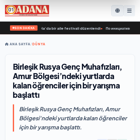
SON DAKİKA
rişimiyle Yoshkar-Ola’da bir aile festivali düzenlendi
•
По инициативе «Единой
ANA SAYFA
/
DÜNYA
Birleşik Rusya Genç Muhafızları,
Amur Bölgesi’ndeki yurtlarda
kalan öğrenciler için bir yarışma
başlattı
Birleşik Rusya Genç Muhafızları, Amur
Bölgesi'ndeki yurtlarda kalan öğrenciler
için bir yarışma başlattı.