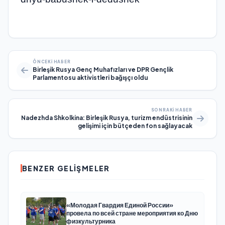
ÖNCEKI HABER
Birleşik Rusya Genç Muhafızları ve DPR Gençlik
Parlamentosu aktivistleri bağışçı oldu
SONRAKI HABER
Nadezhda Shkolkina: Birleşik Rusya, turizm endüstrisinin
gelişimi için bütçeden fon sağlayacak
BENZER GELIŞMELER
«Молодая Гвардия Единой России»
провела по всей стране мероприятия ко Дню
физкультурника