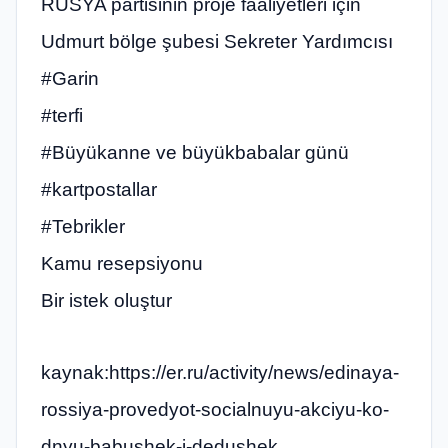
RUSYA partisinin proje faaliyetleri için
Udmurt bölge şubesi Sekreter Yardımcısı
#Garin
#terfi
#Büyükanne ve büyükbabalar günü
#kartpostallar
#Tebrikler
Kamu resepsiyonu
Bir istek oluştur
kaynak:https://er.ru/activity/news/edinaya-
rossiya-provedyot-socialnuyu-akciyu-ko-
dnyu-babushek-i-dedushek