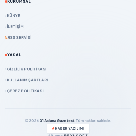
KURUMSAL
KÜNYE
İLETIŞIM
RSS SERVISI
YASAL
GIZLILIK POLITIKASI
KULLANIM ŞARTLARI
ÇEREZ POLITIKASI
© 2026
01 Adana Gazetesi
. Tüm hakları saklıdır.
HABER YAZILIMI
Altyapı:
BEYNSOFT