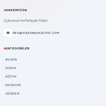
HAKKIMIZDA
Çukurova'nın Parlayan Yıldızı
INFO@01ADANAGAZETESI.COM
KATEGORILER
BUGÜN
DÜNYA
EĞİTİM
EKONOMİ
GÜNDEM