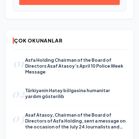
ÇOK OKUNANLAR
01
Asfa Holding Chairman of the Board of
Directors Asaf Atasoy’s April 10 Police Week
Message
02
Türkiyənin Hatay bölgəsinə humanitar
yardım göstərilib
03
Asaf Atasoy, Chairman of the Board of
Directors of Asfa Holding, sent a message on
the occasion of the July 24 Journalists and
Press Day