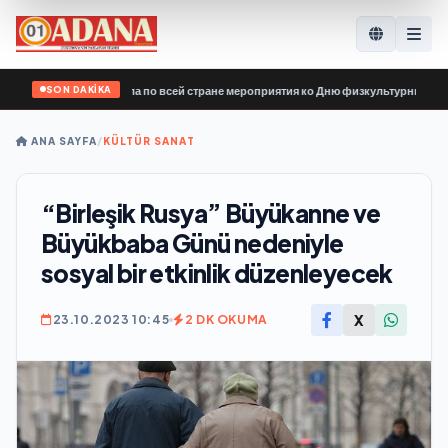
SON DAKİKA
ной России» провела по всей стране мероприятия ко Дню физкультурника
•
Erm
ANA SAYFA
/
KÜLTÜR SANAT
“Birleşik Rusya” Büyükanne ve
Büyükbaba Günü nedeniyle
sosyal bir etkinlik düzenleyecek
X
23.10.2023 10:45
2 DK OKUMA