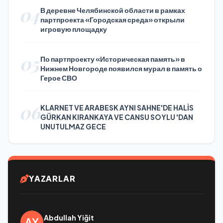
04
В деревне Челябинской области в рамках
партпроекта «Городская среда» открыли
игровую площадку
05
По партпроекту «Историческая память» в
Нижнем Новгороде появился мурал в память о
Герое СВО
06
KLARNET VE ARABESK AYNI SAHNE'DE HALİS
GÜRKAN KIRANKAYA VE CANSU SOYLU 'DAN
UNUTULMAZ GECE
YAZARLAR
Abdullah Yiğit