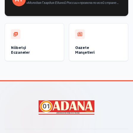
«Молодая Гвардия Единой России» провела по всей стране
мероприятия ко Дню физкультурника
Nöbetçi
Gazete
Eczaneler
Manşetleri