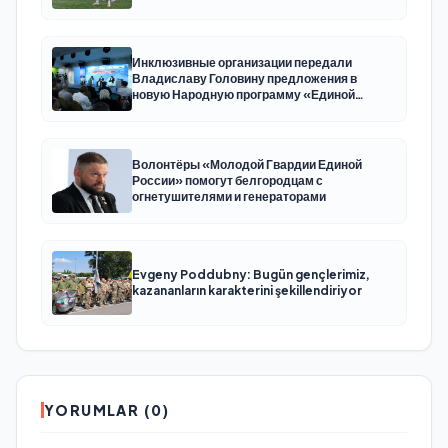
Инклюзивные организации передали
Владиславу Головину предложения в
новую Народную программу «Единой
России»
Волонтёры «Молодой Гвардии Единой
России» помогут белгородцам с
огнетушителями и генераторами
Evgeny Poddubny: Bugün gençlerimiz,
kazananların karakterini şekillendiriyor
YORUMLAR (0)