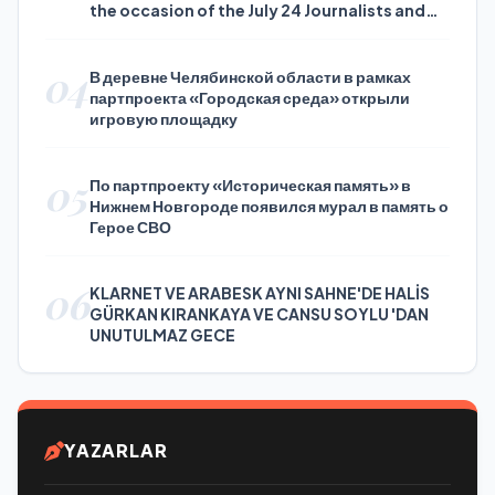
the occasion of the July 24 Journalists and
Press Day
04
В деревне Челябинской области в рамках
партпроекта «Городская среда» открыли
игровую площадку
05
По партпроекту «Историческая память» в
Нижнем Новгороде появился мурал в память о
Герое СВО
06
KLARNET VE ARABESK AYNI SAHNE'DE HALİS
GÜRKAN KIRANKAYA VE CANSU SOYLU 'DAN
UNUTULMAZ GECE
YAZARLAR