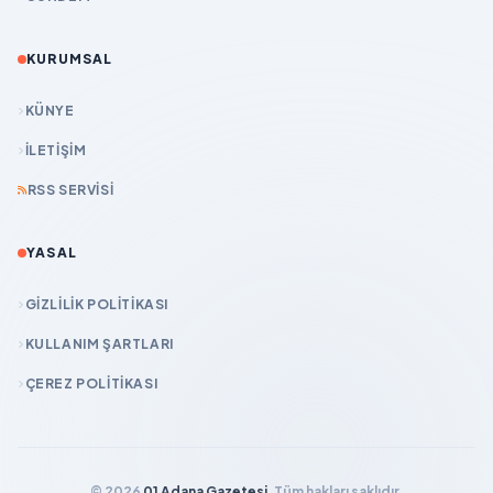
KURUMSAL
KÜNYE
İLETIŞIM
RSS SERVISI
YASAL
GIZLILIK POLITIKASI
KULLANIM ŞARTLARI
ÇEREZ POLITIKASI
© 2026
01 Adana Gazetesi
. Tüm hakları saklıdır.