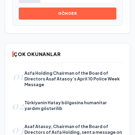
GÖNDER
ÇOK OKUNANLAR
01
Asfa Holding Chairman of the Board of
Directors Asaf Atasoy’s April 10 Police Week
Message
02
Türkiyənin Hatay bölgəsinə humanitar
yardım göstərilib
03
Asaf Atasoy, Chairman of the Board of
Directors of Asfa Holding, sent a message on