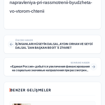
napravleniya-pri-rassmotrenii-byudzheta-
vo-vtorom-chtenii
ÖNCEKI HABER
İŞ İNSANLARI HÜSEYİN DALSAL,AYDIN ORHAN VE SEYDİ
DALSAL`DAN BAŞKAN BEGİT`E ZİYARET
SONRAKI HABER
«Единая Россия» добьётся увеличения финансирования
на социально значимые направления при рассмотрении
бюджета во втором чтении
BENZER GELIŞMELER