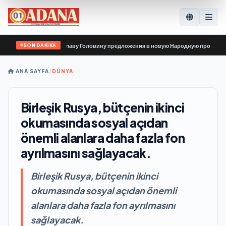
SON DAKİKA
передали Владиславу Головину предложения в новую Народную программу «Ед
ANA SAYFA
/
DÜNYA
Birleşik Rusya, bütçenin ikinci
okumasında sosyal açıdan
önemli alanlara daha fazla fon
ayrılmasını sağlayacak.
Birleşik Rusya, bütçenin ikinci
okumasında sosyal açıdan önemli
alanlara daha fazla fon ayrılmasını
sağlayacak.