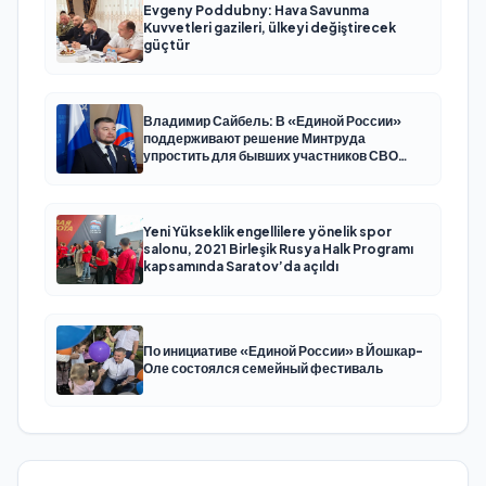
Evgeny Poddubny: Hava Savunma
Kuvvetleri gazileri, ülkeyi değiştirecek
güçtür
Владимир Сайбель: В «Единой России»
поддерживают решение Минтруда
упростить для бывших участников СВО
получение соцконтракта
Yeni Yükseklik engellilere yönelik spor
salonu, 2021 Birleşik Rusya Halk Programı
kapsamında Saratov’da açıldı
По инициативе «Единой России» в Йошкар-
Оле состоялся семейный фестиваль