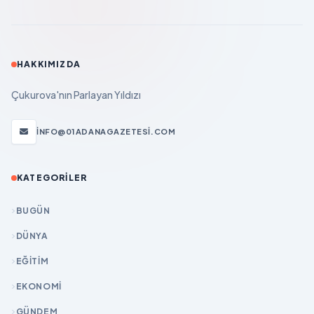
HAKKIMIZDA
Çukurova'nın Parlayan Yıldızı
INFO@01ADANAGAZETESI.COM
KATEGORILER
BUGÜN
DÜNYA
EĞİTİM
EKONOMİ
GÜNDEM