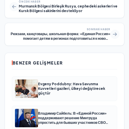
ÖNCEKI HABER
Murmansk Bölgesi Birleşik Rusya, cephedeki askerleri ve
Kursk Bölgesi sakinlerini destekliyor
SONRAKI HABER
Рюкзаки, канцтовары, школьная форма: «Единая Россия»
помогает детям в регионах подготовиться к новому
учебному году
BENZER GELIŞMELER
Evgeny Poddubny: Hava Savunma
Kuvvetleri gazileri, ülkeyi değiştirecek
güçtür
Владимир Сайбель: В «Единой России»
поддерживают решение Минтруда
упростить для бывших участников СВО
получение соцконтракта