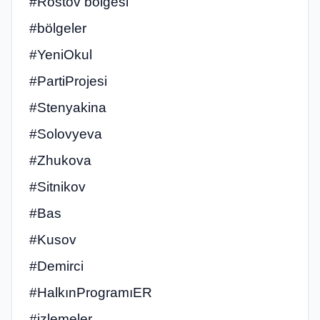
#Rostov bölgesi
#bölgeler
#YeniOkul
#PartiProjesi
#Stenyakina
#Solovyeva
#Zhukova
#Sitnikov
#Bas
#Kusov
#Demirci
#HalkınProgramıER
#izlemeler