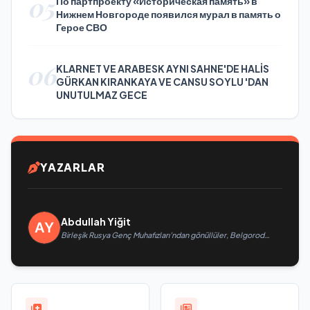
05
По партпроекту «Историческая память» в
Нижнем Новгороде появился мурал в память о
Герое СВО
06
KLARNET VE ARABESK AYNI SAHNE'DE HALİS
GÜRKAN KIRANKAYA VE CANSU SOYLU 'DAN
UNUTULMAZ GECE
YAZARLAR
Abdullah Yiğit
Birleşik Rusya Genç Muhafızları’ndan gönüllüler, Belgorod
sakinlerine yangın söndürücüler ve jeneratörler konusunda
yardımcı olacak