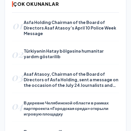
ÇOK OKUNANLAR
01
Asfa Holding Chairman of the Board of
Directors Asaf Atasoy’s April 10 Police Week
Message
02
Türkiyənin Hatay bölgəsinə humanitar
yardım göstərilib
03
Asaf Atasoy, Chairman of the Board of
Directors of Asfa Holding, sent a message on
the occasion of the July 24 Journalists and
Press Day
04
В деревне Челябинской области в рамках
партпроекта «Городская среда» открыли
игровую площадку