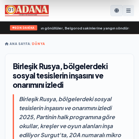
SON DAKİKA
nç Muhafızları’ndan gönüllüler, Belgorod sakinlerine yangın söndürücüler ve 
ANA SAYFA
/
DÜNYA
Birleşik Rusya, bölgelerdeki
sosyal tesislerin inşasını ve
onarımını izledi
Birleşik Rusya, bölgelerdeki sosyal
tesislerin inşasını ve onarımını izledi
2025, Partinin halk programına göre
okullar, kreşler ve oyun alanları inşa
ediliyor Surgut'ta, 20A numaralı mikro