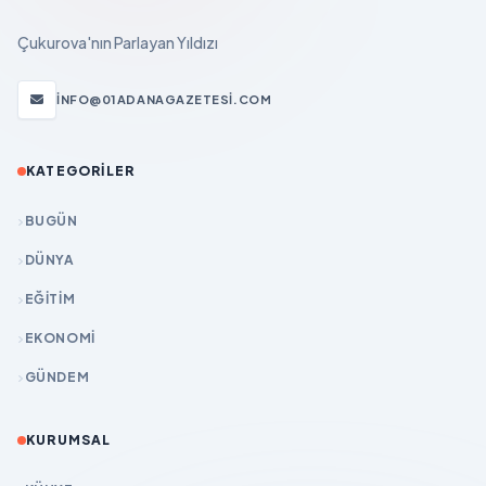
Çukurova'nın Parlayan Yıldızı
INFO@01ADANAGAZETESI.COM
KATEGORILER
BUGÜN
DÜNYA
EĞİTİM
EKONOMİ
GÜNDEM
KURUMSAL