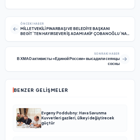
ÖNCEKI HABER
MİLLETVEKİLİ PINARBAŞI VE BELEDİYE BAŞKANI
BEGİT`TEN HAYIRSEVER İŞ ADAMI AKİF ÇOBANOĞLU`NA
ZİYARET
SONRAKI HABER
В ХМАО активисты «Единой России» высадили сеянцы
сосны
BENZER GELIŞMELER
Evgeny Poddubny: Hava Savunma
Kuvvetleri gazileri, ülkeyi değiştirecek
güçtür