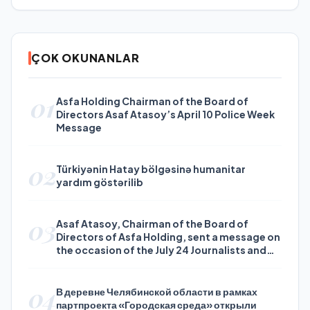
ÇOK OKUNANLAR
01
Asfa Holding Chairman of the Board of
Directors Asaf Atasoy’s April 10 Police Week
Message
02
Türkiyənin Hatay bölgəsinə humanitar
yardım göstərilib
03
Asaf Atasoy, Chairman of the Board of
Directors of Asfa Holding, sent a message on
the occasion of the July 24 Journalists and
Press Day
04
В деревне Челябинской области в рамках
партпроекта «Городская среда» открыли