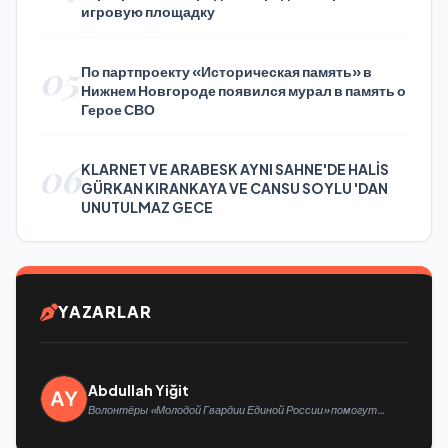
игровую площадку
05
По партпроекту «Историческая память» в
Нижнем Новгороде появился мурал в память о
Герое СВО
06
KLARNET VE ARABESK AYNI SAHNE'DE HALİS
GÜRKAN KIRANKAYA VE CANSU SOYLU 'DAN
UNUTULMAZ GECE
YAZARLAR
Abdullah Yiğit
Волонтёры «Молодой Гвардии Единой России» помогут
белгородцам с огнетушителями и генераторами