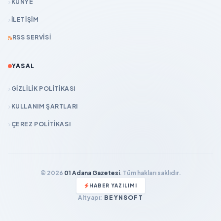
KÜNYE
İLETIŞIM
RSS SERVISI
YASAL
GIZLILIK POLITIKASI
KULLANIM ŞARTLARI
ÇEREZ POLITIKASI
© 2026
01 Adana Gazetesi
. Tüm hakları saklıdır.
HABER YAZILIMI
Altyapı:
BEYNSOFT