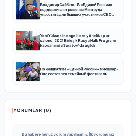
Владимир Сайбель: В «Единой России»
поддерживают решение Минтруда
упростить для бывших участников СВО
получение соцконтракта
Yeni Yükseklik engellilere yönelik spor
salonu, 2021 Birleşik Rusya Halk Programı
kapsamında Saratov’da açıldı
По инициативе «Единой России» в Йошкар-
Оле состоялся семейный фестиваль
YORUMLAR (0)
Bu habere henüz yorum yapılmamış. İlk yorumu siz