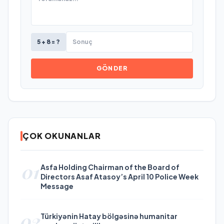
5 + 8 = ?
GÖNDER
ÇOK OKUNANLAR
01
Asfa Holding Chairman of the Board of
Directors Asaf Atasoy’s April 10 Police Week
Message
02
Türkiyənin Hatay bölgəsinə humanitar