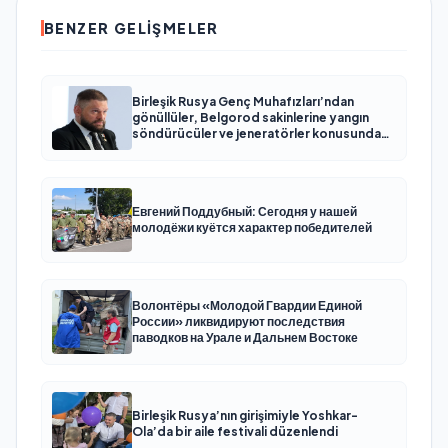
BENZER GELIŞMELER
Birleşik Rusya Genç Muhafızları’ndan
gönüllüler, Belgorod sakinlerine yangın
söndürücüler ve jeneratörler konusunda
yardımcı olacak
Евгений Поддубный: Сегодня у нашей
молодёжи куётся характер победителей
Волонтёры «Молодой Гвардии Единой
России» ликвидируют последствия
паводков на Урале и Дальнем Востоке
Birleşik Rusya’nın girişimiyle Yoshkar-
Ola’da bir aile festivali düzenlendi