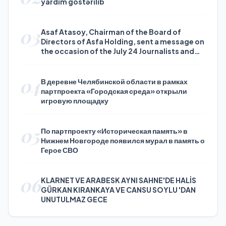
yardım göstərilib
03
Asaf Atasoy, Chairman of the Board of
Directors of Asfa Holding, sent a message on
the occasion of the July 24 Journalists and
Press Day
04
В деревне Челябинской области в рамках
партпроекта «Городская среда» открыли
игровую площадку
05
По партпроекту «Историческая память» в
Нижнем Новгороде появился мурал в память о
Герое СВО
06
KLARNET VE ARABESK AYNI SAHNE'DE HALİS
GÜRKAN KIRANKAYA VE CANSU SOYLU 'DAN
UNUTULMAZ GECE