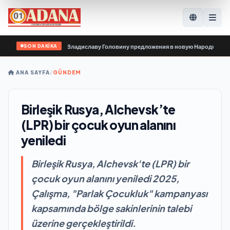
SON DAKİKA
анизации передали Владиславу Головину предложения в новую Народную прог
ANA SAYFA
/
GÜNDEM
Birleşik Rusya, Alchevsk’te
(LPR) bir çocuk oyun alanını
yeniledi
Birleşik Rusya, Alchevsk'te (LPR) bir
çocuk oyun alanını yeniledi 2025,
Çalışma, "Parlak Çocukluk" kampanyası
kapsamında bölge sakinlerinin talebi
üzerine gerçekleştirildi.