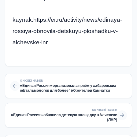
kaynak:https://er.ru/activity/news/edinaya-
rossiya-obnovila-detskuyu-ploshadku-v-
alchevske-lnr
ÖNCEKI HABER
«Единая Россия» организовала приём у хабаровских
офтальмологов для более 160 жителей Камчатки
SONRAKI HABER
«Единая Россия» обновила детскую площадку в Алчевске
(ЛНР)