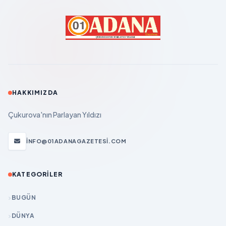
HAKKIMIZDA
Çukurova'nın Parlayan Yıldızı
INFO@01ADANAGAZETESI.COM
KATEGORILER
BUGÜN
DÜNYA