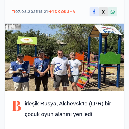
X
07.08.2025 15:21
1 DK OKUMA
B
irleşik Rusya, Alchevsk’te (LPR) bir
çocuk oyun alanını yeniledi