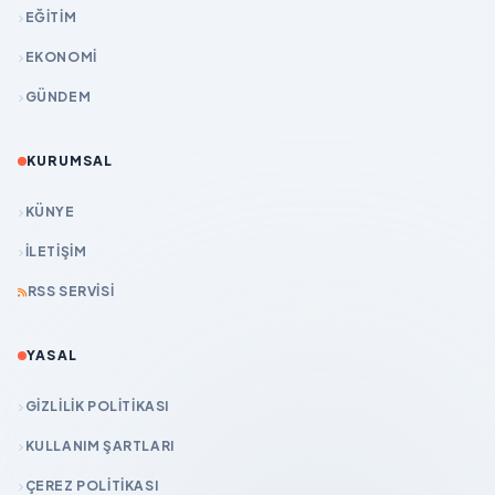
EĞİTİM
EKONOMİ
GÜNDEM
KURUMSAL
KÜNYE
İLETIŞIM
RSS SERVISI
YASAL
GIZLILIK POLITIKASI
KULLANIM ŞARTLARI
ÇEREZ POLITIKASI